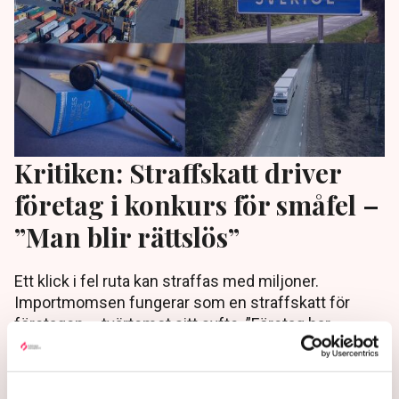
Kritiken: Straffskatt driver
företag i konkurs för småfel –
”Man blir rättslös”
Ett klick i fel ruta kan straffas med miljoner.
Importmomsen fungerar som en straffskatt för
företagen – tvärtemot sitt syfte. ”Företag har
tvingats gå i konkurs”, säger Linus Magnusson på
KGH till TN.