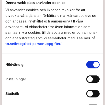
3 years ago |
Av: Frida Nygren
Denna webbplats använder cookies
Vi använder cookies och liknande tekniker för att
utveckla våra tjänster, förbättra din användarupplevelse
och anpassa innehållet och annonserna till våra
användare. Vi vidarebefordrar även information som
samlas in via cookies till de sociala medier och annons-
och analysföretag som vi samarbetar med. Läs mer på
tn.se/integritet-personuppgifter/
.
Samtyckesval
Nödvändig
Företagare rättslösa mot
unga brottslingar –
Inställningar
ödesbesked väntar
Statistik
Tidigare kammaråklagare Marie Wallin har fått
igenom ett ovanligt prövningstillstånd i Högsta