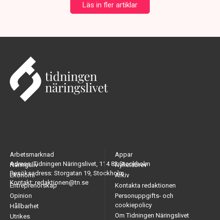
Läs in fler artiklar
Arbetsmarknad
Appar
Adress: Tidningen Näringslivet, 114 82 Stockholm
Näringsliv
Nyhetsbrev
Besöksadress: Storgatan 19, Stockholm
Ekonomi
Arkiv
Kontakt: redaktionen@tn.se
Entreprenörskap
Kontakta redaktionen
Opinion
Personuppgifts- och
cookiepolicy
Hållbarhet
Om Tidningen Näringslivet
Utrikes