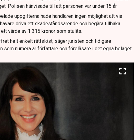
aget. Polisen hänvisade till att personen var under 15 år.
lade uppgifterna hade handlaren ingen möjlighet att via
avare driva ett skadeståndsärende och begära tillbaka
 ett värde av 1 315 kronor som stulits.
ffret helt enkelt rättslöst, säger juristen och tidigare
 som numera är författare och föreläsare i det egna bolaget