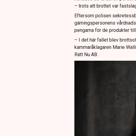
– trots att brottet var fastsl
Eftersom polisen sekretessbe
gärningspersonens vårdnadsh
pengarna för de produkter till
– I det här fallet blev brottso
kammaråklagaren Marie Wallin
Rätt Nu AB.