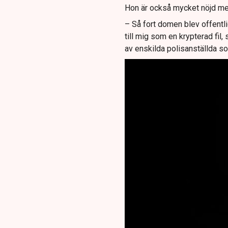
Hon är också mycket nöjd med
– Så fort domen blev offentl
till mig som en krypterad fil,
av enskilda polisanställda so