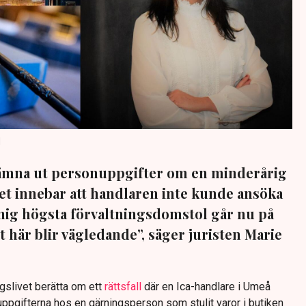
d
 lämna ut personuppgifter om en minderårig
et innebar att handlaren inte kunde ansöka
nig högsta förvaltningsdomstol går nu på
t här blir vägledande”, säger juristen Marie
gslivet berätta om ett
rättsfall
där en Ica-handlare i Umeå
uppgifterna hos en gärningsperson som stulit varor i butiken