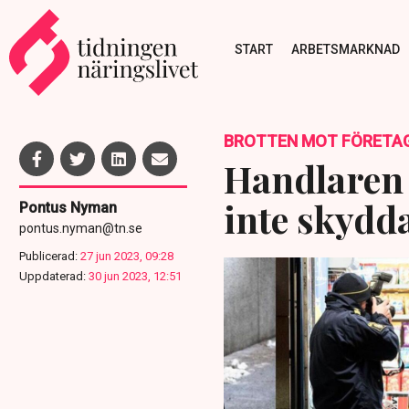
START
ARBETSMARKNAD
BROTTEN MOT FÖRETA
Handlaren f
inte skydd
Pontus Nyman
pontus.nyman@tn.se
Publicerad:
27 jun 2023, 09:28
Uppdaterad:
30 jun 2023, 12:51