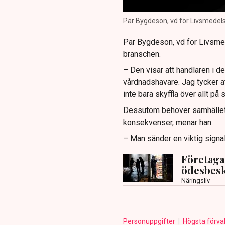
Pär Bygdeson, vd för Livsmedelsh
Pär Bygdeson, vd för Livsmed
branschen.
– Den visar att handlaren i de
vårdnadshavare. Jag tycker at
inte bara skyffla över allt på 
Dessutom behöver samhället t
konsekvenser, menar han.
– Man sänder en viktig signal 
Företaga
ödesbesk
Näringsliv
Personuppgifter
Högsta förva