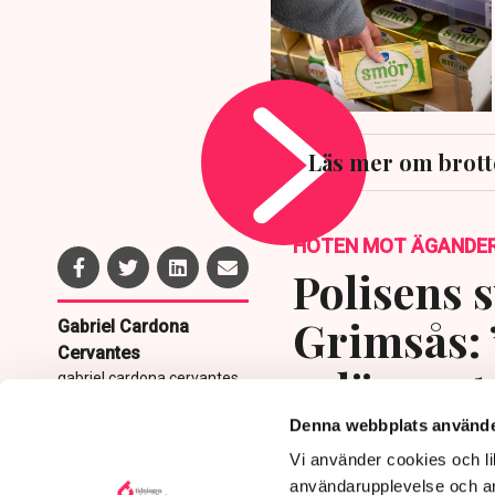
Läs mer om brott
HOTEN MOT ÄGANDE
Polisens s
Grimsås: 
Gabriel Cardona
Cervantes
avlägsnat
gabriel.cardona.cervantes
@tn.se
Denna webbplats använde
Publicerad:
6 aug 2026, 12:35
Vi använder cookies och lik
Uppdaterad:
7 aug 2026,
09:58
användarupplevelse och an