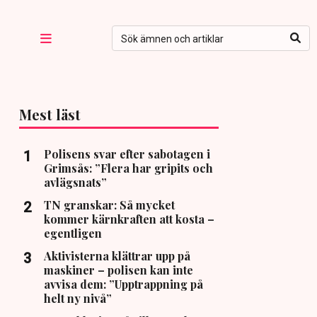
Mest läst
Polisens svar efter sabotagen i
Grimsås: ”Flera har gripits och
avlägsnats”
TN granskar: Så mycket
kommer kärnkraften att kosta –
egentligen
Aktivisterna klättrar upp på
maskiner – polisen kan inte
avvisa dem: ”Upptrappning på
helt ny nivå”