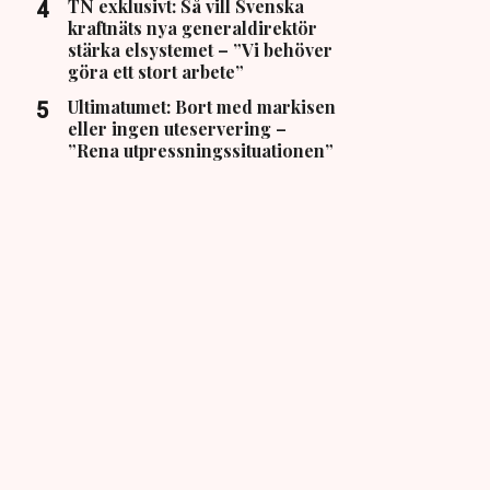
TN exklusivt: Så vill Svenska
kraftnäts nya generaldirektör
stärka elsystemet – ”Vi behöver
göra ett stort arbete”
Ultimatumet: Bort med markisen
eller ingen uteservering –
”Rena utpressningssituationen”