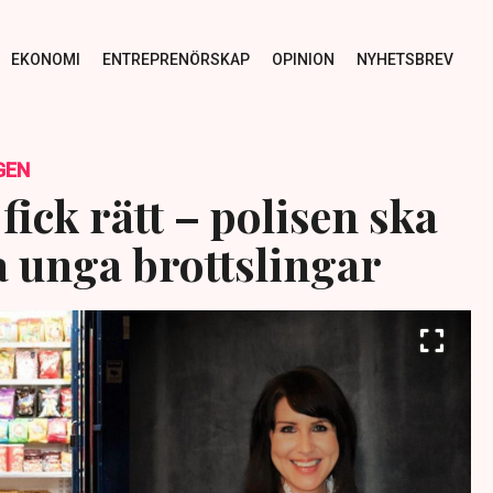
EKONOMI
ENTREPRENÖRSKAP
OPINION
NYHETSBREV
GEN
ick rätt – polisen ska
a unga brottslingar