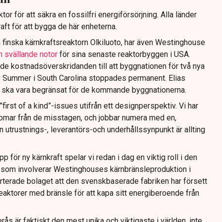
ktor för att säkra en fossilfri energiförsörjning. Alla länder
ft för att bygga de här enheterna.
 finska kärnkraftsreaktorn Olkiluoto, har även Westinghouse
h svällande notor
för sina senaste reaktorbyggen i USA.
e kostnadsöverskridanden till att byggnationen för två nya
VC Summer i South Carolina stoppades permanent. Elias
 ska vara begränsat för de kommande byggnationerna.
irst of a kind”-issues utifrån ett designperspektiv. Vi har
rdomar från de misstagen, och jobbar numera med en,
utrustnings-, leverantörs-och underhållssynpunkt är allting
 för ny kärnkraft spelar vi redan i dag en viktig roll i den
som involverar Westinghouses kärnbränsleproduktion i
rterade bolaget att den svenskbaserade fabriken har försett
ktorer med bränsle för att kapa sitt energiberoende från
rås är faktiskt den mest unika och viktigaste i världen, inte