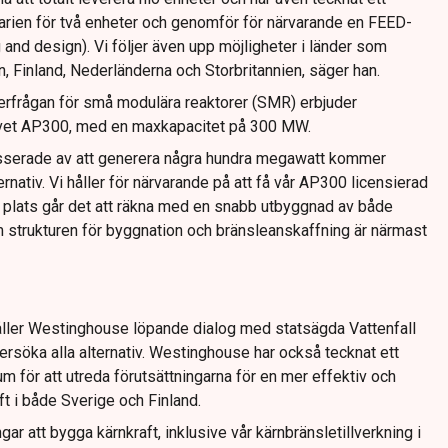
rien för två enheter och genomför för närvarande en FEED-
 and design). Vi följer även upp möjligheter i länder som
n, Finland, Nederländerna och Storbritannien, säger han.
erfrågan för små modulära reaktorer (SMR) erbjuder
ivet AP300, med en maxkapacitet på 300 MW.
esserade av att generera några hundra megawatt kommer
ernativ. Vi håller för närvarande på att få vår AP300 licensierad
 på plats går det att räkna med en snabb utbyggnad av både
trukturen för byggnation och bränsleanskaffning är närmast
ler Westinghouse löpande dialog med statsägda Vattenfall
dersöka alla alternativ. Westinghouse har också tecknat ett
 för att utreda förutsättningarna för en mer effektiv och
t i både Sverige och Finland.
ngar att bygga kärnkraft, inklusive vår kärnbränsletillverkning i