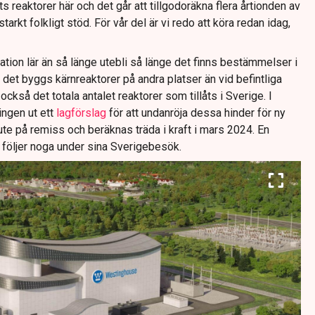
 reaktorer här och det går att tillgodoräkna flera årtionden av
tarkt folkligt stöd. För vår del är vi redo att köra redan idag,
ion lär än så länge utebli så länge det finns bestämmelser i
 det byggs kärnreaktorer på andra platser än vid befintliga
ckså det totala antalet reaktorer som tillåts i Sverige. I
ingen ut ett
lagförslag
för att undanröja dessa hinder för ny
 ute på remiss och beräknas träda i kraft i mars 2024. En
följer noga under sina Sverigebesök.