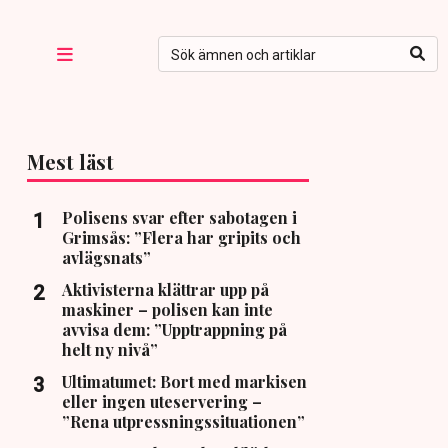
Mest läst
Polisens svar efter sabotagen i
Grimsås: ”Flera har gripits och
avlägsnats”
Aktivisterna klättrar upp på
maskiner – polisen kan inte
avvisa dem: ”Upptrappning på
helt ny nivå”
Ultimatumet: Bort med markisen
eller ingen uteservering –
”Rena utpressningssituationen”