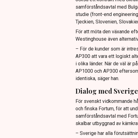
samförståndsavtal med Bulga
studie (front-end engineering
Tjeckien, Slovenien, Slovakie
För att möta den växande eft
Westinghouse även alternat
– För de kunder som är intr
AP300 att vara ett logiskt alt
i olika länder. När de väl är
AP1000 och AP300 eftersom s
identiska, säger han.
Dialog med Sverige
För svenskt vidkommande hål
och finska Fortum, för att un
samförståndsavtal med Fortum
skalbar utbyggnad av kärnkraf
– Sverige har alla förutsättni