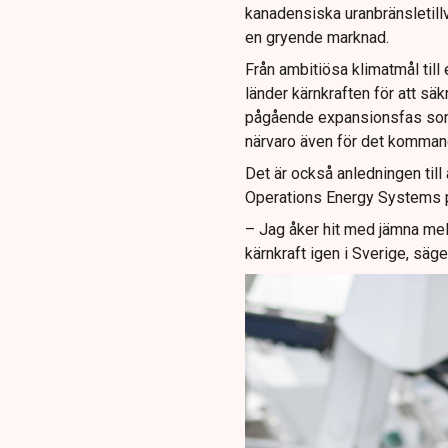
kanadensiska uranbränsletill
en gryende marknad.
Från ambitiösa klimatmål till
länder kärnkraften för att säkr
pågående expansionsfas som W
närvaro även för det komman
Det är också anledningen til
Operations Energy Systems p
– Jag åker hit med jämna mell
kärnkraft igen i Sverige, säger