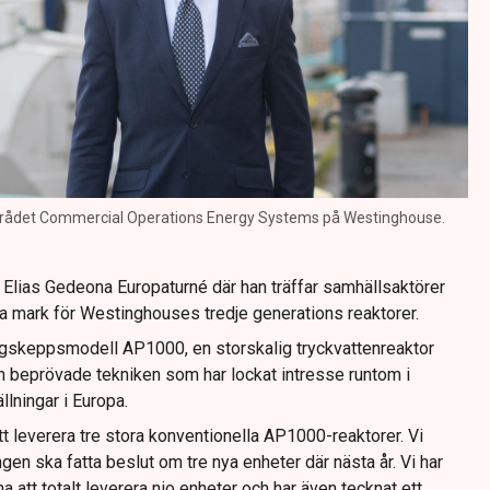
mrådet Commercial Operations Energy Systems på Westinghouse.
 i Elias Gedeona Europaturné där han träffar samhällsaktörer
eda mark för Westinghouses tredje generations reaktorer.
ggskeppsmodell AP1000, en storskalig tryckvattenreaktor
beprövade tekniken som har lockat intresse runtom i
ällningar i Europa.
att leverera tre stora konventionella AP1000-reaktorer. Vi
gen ska fatta beslut om tre nya enheter där nästa år. Vi har
 att totalt leverera nio enheter och har även tecknat ett