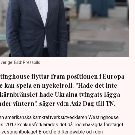
erige. Bild: Pressbild
tinghouse flyttar fram positionen i Europa
e kan spela en nyckelroll. ”Hade det inte
a kärnbränslet hade Ukraina tvingats lägga
der vintern”, säger vd:n Aziz Dag till TN.
 den amerikanska kärnkraftverksutvecklaren Westinghouse
s. 2017 konkursförklarades det då Toshiba-ägda företaget
 investmentbolaget Brookfield Renewable och den