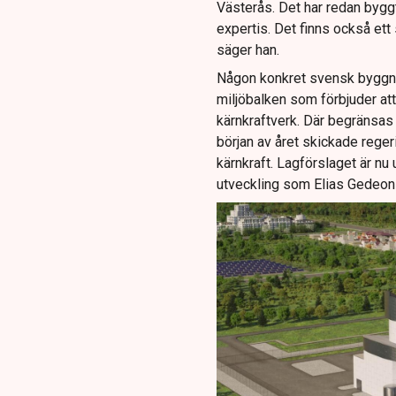
Västerås. Det har redan byggts
expertis. Det finns också ett s
säger han.
Någon konkret svensk byggnat
miljöbalken som förbjuder att
kärnkraftverk. Där begränsas o
början av året skickade reger
kärnkraft. Lagförslaget är nu
utveckling som Elias Gedeon 