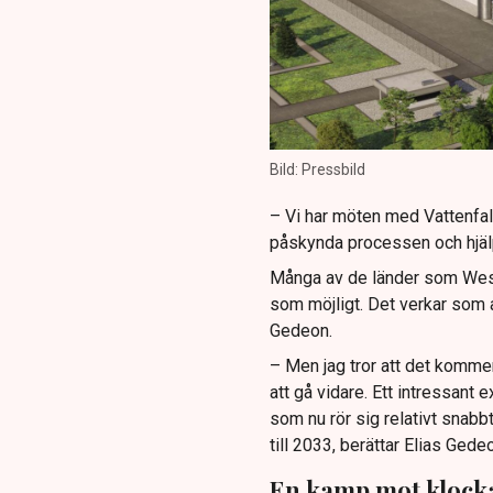
Bild: Pressbild
– Vi har möten med Vattenfall
påskynda processen och hjälp
Många av de länder som Westi
som möjligt. Det verkar som a
Gedeon.
– Men jag tror att det komme
att gå vidare. Ett intressant 
som nu rör sig relativt snabb
till 2033, berättar Elias Gede
En kamp mot klock