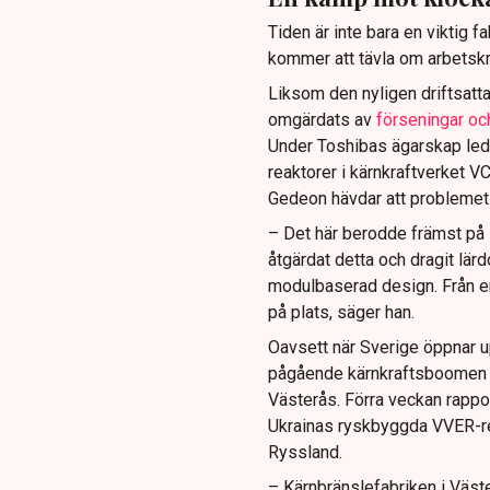
Tiden är inte bara en viktig fa
kommer att tävla om arbetskra
Liksom den nyligen driftsatta
omgärdats av
förseningar oc
Under Toshibas ägarskap ledd
reaktorer i kärnkraftverket 
Gedeon hävdar att problemet
– Det här berodde främst på ”f
åtgärdat detta och dragit lä
modulbaserad design. Från en 
på plats, säger han.
Oavsett när Sverige öppnar upp
pågående kärnkraftsboomen 
Västerås. Förra veckan rappo
Ukrainas ryskbyggda VVER-rea
Ryssland.
– Kärnbränslefabriken i Väste