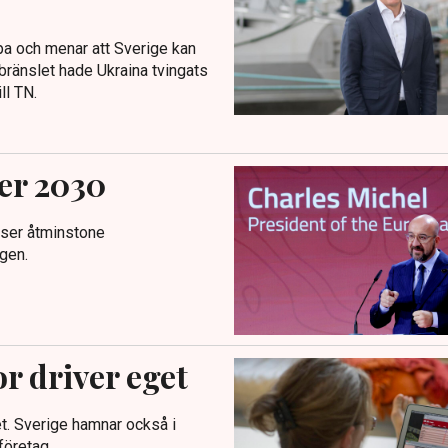
pa och menar att Sverige kan
nbränslet hade Ukraina tvingats
ll TN.
er 2030
nser åtminstone
gen.
or driver eget
t. Sverige hamnar också i
företag.