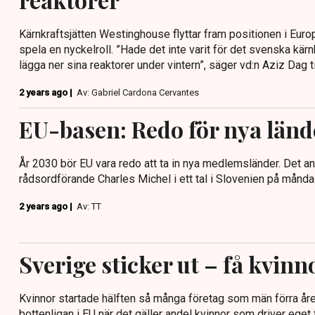
Kärnkraftsjätten Westinghouse flyttar fram positionen i Euro
spela en nyckelroll. ”Hade det inte varit för det svenska kär
lägga ner sina reaktorer under vintern”, säger vd:n Aziz Dag ti
2 years ago |
Av: Gabriel Cardona Cervantes
EU-basen: Redo för nya länd
År 2030 bör EU vara redo att ta in nya medlemsländer. Det a
rådsordförande Charles Michel i ett tal i Slovenien på månda
2 years ago |
Av: TT
Sverige sticker ut – få kvinn
Kvinnor startade hälften så många företag som män förra åre
bottenligan i EU när det gäller andel kvinnor som driver eget 