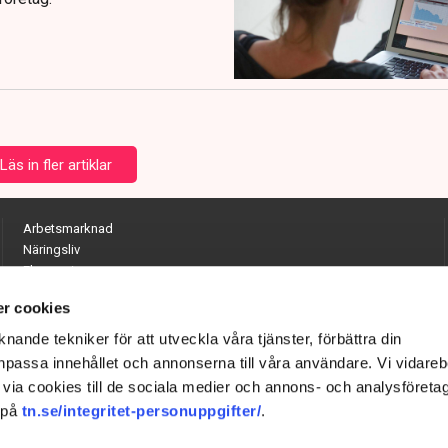
Läs in fler artiklar
Arbetsmarknad
Näringsliv
Ekonomi
Entreprenörskap
r cookies
Opinion
Hållbarhet
nande tekniker för att utveckla våra tjänster, förbättra din
Utrikes
passa innehållet och annonserna till våra användare. Vi vidareb
Krönikor
via cookies till de sociala medier och annons- och analysföreta
Quiz
 på
tn.se/integritet-personuppgifter/
.