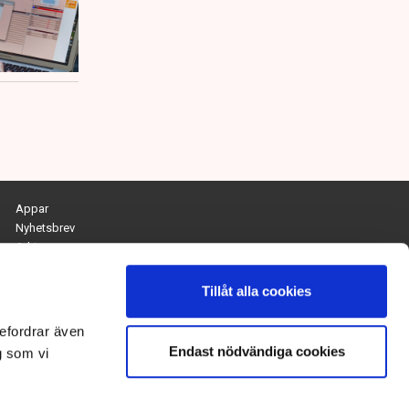
Appar
Nyhetsbrev
Arkiv
Kontakta redaktionen
Personuppgifts- och cookiepolicy
Tillåt alla cookies
Om Tidningen Näringslivet
efordrar även
Endast nödvändiga cookies
Chefredaktör och ansvarig utgivare:
g som vi
Anna Dalqvist
Kontakt: anna.dalqvist@tn.se