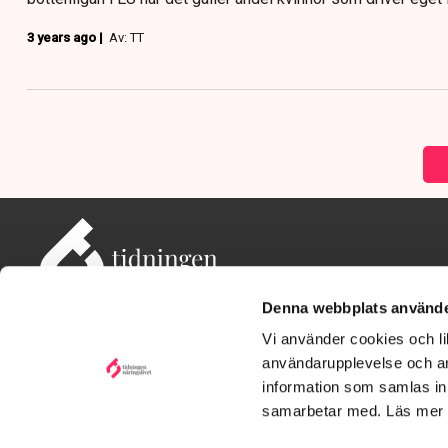
3 years ago |
Av: TT
Denna webbplats använde
Vi använder cookies och lik
användarupplevelse och an
information som samlas in 
Adress: Tidningen Näringslivet, 114 82 Stockholm
Besöksadress: Storgatan 19, Stockholm
samarbetar med. Läs mer
Kontakt: redaktionen@tn.se