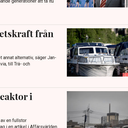
ande generationer att ta itu
etskraft från
 annat alternativ, säger Jan-
a, till Trä- och
eaktor i
v en fullstor
 i en artikel i Affärsvärlden.