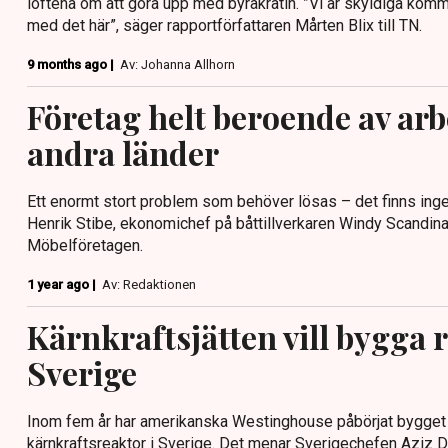
löftena om att göra upp med byråkratin. ”Vi är skyldiga komm
med det här”, säger rapportförfattaren Mårten Blix till TN.
9 months ago |
Av: Johanna Allhorn
Företag helt beroende av arb
andra länder
Ett enormt stort problem som behöver lösas – det finns inget
Henrik Stibe, ekonomichef på båttillverkaren Windy Scandinavi
Möbelföretagen.
1 year ago |
Av: Redaktionen
Kärnkraftsjätten vill bygga r
Sverige
Inom fem år har amerikanska Westinghouse påbörjat bygget a
kärnkraftsreaktor i Sverige. Det menar Sverigechefen Aziz Dag