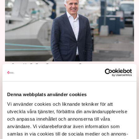
Så räddade svenskt
kärnbränsle Ukrainas
reaktorer
Denna webbplats använder cookies
Vi använder cookies och liknande tekniker för att
Kärnkraftsjätten Westinghouse flyttar fram
utveckla våra tjänster, förbättra din användarupplevelse
positionen i Europa och menar att Sverige kan spela
och anpassa innehållet och annonserna till våra
en nyckelroll. ”Hade det inte varit för det svenska
användare. Vi vidarebefordrar även information som
kärnbränslet hade Ukraina tvingats lägga ner sina
samlas in via cookies till de sociala medier och annons-
reaktorer under vintern”, säger vd:n Aziz Dag till TN.