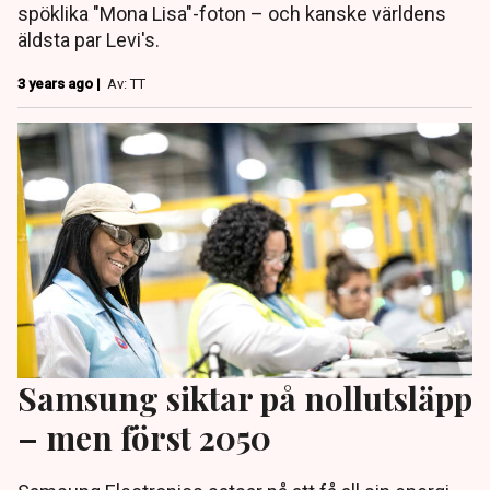
spöklika "Mona Lisa"-foton – och kanske världens
äldsta par Levi's.
3 years ago |
Av: TT
Samsung siktar på nollutsläpp
– men först 2050