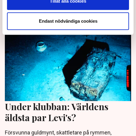
Tillåt alla cookies
USA.
3 years ago |
Av: TT
Endast nödvändiga cookies
Under klubban: Världens
äldsta par Levi's?
Försvunna guldmynt, skattletare på rymmen,