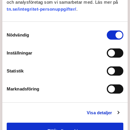
och analysföretag som vi samarbetar med. Läs mer på
2 years ago |
Av: Gabriel Cardona Cervantes
tn.se/integritet-personuppgifter/
.
Samtyckesval
Nödvändig
Inställningar
Statistik
Volvo Cars ser risker med
Marknadsföring
amerikansk klimatlag
Visa detaljer
Det nya paketet av klimat- och miljösubventioner
från Bidenregeringen kommer med tuffa krav på att
både produktion och insatsvaror ska komma från