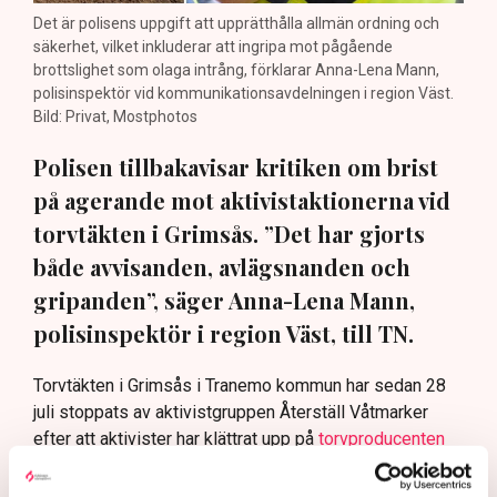
Det är polisens uppgift att upprätthålla allmän ordning och
säkerhet, vilket inkluderar att ingripa mot pågående
brottslighet som olaga intrång, förklarar Anna-Lena Mann,
polisinspektör vid kommunikationsavdelningen i region Väst.
Bild: Privat, Mostphotos
Polisen tillbakavisar kritiken om brist
på agerande mot aktivistaktionerna vid
torvtäkten i Grimsås. ”Det har gjorts
både avvisanden, avlägsnanden och
gripanden”, säger Anna-Lena Mann,
polisinspektör i region Väst, till TN.
Torvtäkten i Grimsås i Tranemo kommun har sedan 28
juli stoppats av aktivistgruppen Återställ Våtmarker
efter att aktivister har klättrat upp på
torvproducenten
Neovas maskiner
, grävt igen diken och spridit
ogräsfrön över täkten.