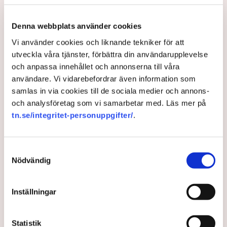
Aktivisterna klättrar upp på
Denna webbplats använder cookies
maskiner – polisen kan inte
avvisa dem: ”Upptrappning
Vi använder cookies och liknande tekniker för att
på helt ny nivå”
utveckla våra tjänster, förbättra din användarupplevelse
Näringsliv
och anpassa innehållet och annonserna till våra
användare. Vi vidarebefordrar även information som
AI-sammanfattning
samlas in via cookies till de sociala medier och annons-
och analysföretag som vi samarbetar med. Läs mer på
Torvtäkten i Grimsås har stoppats av aktivister
tn.se/integritet-personuppgifter/
.
sedan 28 juli.
Polisen kritiseras för bristande agerande vid
aktionerna.
Samtyckesval
Nödvändig
Polisinspektör Anna-Lena Mann förklarar polisens
agerande på plats.
Inställningar
40 personer misstänks med cirka 120
brottsmisstankar kopplade.
Läs mer
Polisen använder drönare och uniformerad polis
Statistik