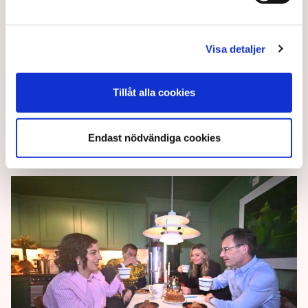
Ledare: Olyckligt att
äganderätten måste utredas
Visa detaljer
igen
Tyvärr skjuts den den välkomna förändringen av
Tillåt alla cookies
äganderätten på framtiden, skriver Tobias Wikström
i en DI-ledare.
Endast nödvändiga cookies
7 months ago |
Av: Henrik Svidén