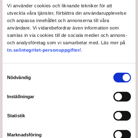
tillväxt måste öka. I planen ligger allt från ett bättre
Vi använder cookies och liknande tekniker för att
bemötande på lokal nivå till en ny attityd gentemot
utveckla våra tjänster, förbättra din användarupplevelse
lagstiftning från Bryssel. ”Det är slut med det här
och anpassa innehållet och annonserna till våra
elevkårsliknande upplägget där vi implementerar
användare. Vi vidarebefordrar även information som
hårdast och fortast möjligt”, säger
samlas in via cookies till de sociala medier och annons-
utrikeshandelsminister Benjamin Dousa (M).
och analysföretag som vi samarbetar med. Läs mer på
tn.se/integritet-personuppgifter/
.
4 months ago |
Av: Johanna Allhorn
Samtyckesval
Nödvändig
Inställningar
Statistik
Marknadsföring