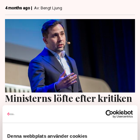
4 months ago |
Av: Bengt Ljung
Ministerns löfte efter kritiken
om ”goldplating” i EU: ”Slut
med det nu”
Politiker från höger till vänster är överens: Sveriges
Denna webbplats använder cookies