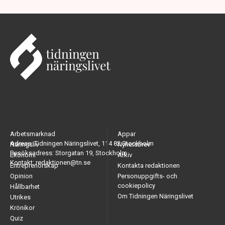
Arbetsmarknad
Appar
Adress: Tidningen Näringslivet, 114 82 Stockholm
Näringsliv
Nyhetsbrev
Besöksadress: Storgatan 19, Stockholm
Ekonomi
Arkiv
Kontakt: redaktionen@tn.se
Entreprenörskap
Kontakta redaktionen
Opinion
Personuppgifts- och
cookiepolicy
Hållbarhet
Om Tidningen Näringslivet
Utrikes
Krönikor
Quiz