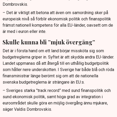
Dombrovskis.
– Det är viktigt att betona att även om samordning sker på
europeisk nivå så förblir ekonomisk politik och finanspolitik
främst nationell kompetens för alla EU-länder, oavsett om de
är med i euron eller inte.
Skulle kunna bli ”mjuk övergång”
Det är i första hand om ett land börjar missköta sig som
budgetreglerna griper in. Syftet är att skydda andra EU-länder.
Landet uppmanas då att återgå till en uthållig budgetpolitik
som håller nere underskotten. I Sverige har både blå och röda
finansministrar länge berömt sig om att de nationella
svenska budgetreglerna är strängare än EU:s.
– Sveriges starka ”track record” med sund finanspolitik och
sund ekonomisk politik, samt höga grad av integration i
euroområdet skulle göra en möjlig övergång ännu mjukare,
säger Valdis Dombrovskis.