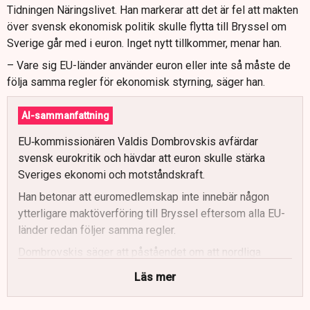
Tidningen Näringslivet. Han markerar att det är fel att makten
över svensk ekonomisk politik skulle flytta till Bryssel om
Sverige går med i euron. Inget nytt tillkommer, menar han.
– Vare sig EU-länder använder euron eller inte så måste de
följa samma regler för ekonomisk styrning, säger han.
AI-sammanfattning
EU‑kommissionären Valdis Dombrovskis avfärdar
svensk eurokritik och hävdar att euron skulle stärka
Sveriges ekonomi och motståndskraft.
Han betonar att euromedlemskap inte innebär någon
ytterligare maktöverföring till Bryssel eftersom alla EU-
länder redan följer samma regler.
Dombrovskis säger att påståendet om att nordliga
skattebetalare tvingats rädda skuldsatta euroländer är
Läs mer
felaktigt eftersom nödlånen betalats tillbaka fullt ut.
Han framhåller att Sverige redan är starkt integrerat med