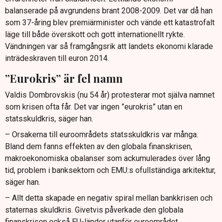
balanserade på avgrundens brant 2008-2009. Det var då han
som 37-åring blev premiärminister och vände ett katastrofalt
läge till både överskott och gott internationellt rykte.
Vändningen var så framgångsrik att landets ekonomi klarade
inträdeskraven till euron 2014.
”Eurokris” är fel namn
Valdis Dombrovskis (nu 54 år) protesterar mot själva namnet
som krisen ofta får. Det var ingen ”eurokris” utan en
statsskuldkris, säger han.
– Orsakerna till euroområdets statsskuldkris var många.
Bland dem fanns effekten av den globala finanskrisen,
makroekonomiska obalanser som ackumulerades över lång
tid, problem i banksektorn och EMU:s ofullständiga arkitektur,
säger han.
– Allt detta skapade en negativ spiral mellan bankkrisen och
staternas skuldkris. Givetvis påverkade den globala
finanskrisen också EU-länder utanför euroområdet.