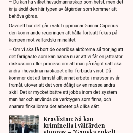
– Du kan ha vilket huvudmannaskap som helst, men det
är ju ändå den här typen av åtgärder som kommer att
behöva göras.
Oavsett hur det går i valet uppmanar Gunnar Caperius
den kommande regeringen att hålla fortsatt fokus på
kampen mot välfärdskriminalitet.
– Om vi ska få bort de oseriösa aktörerna så tror jag att
det farligaste som kan hända nu är att vi får en jättestor
diskussion eller process om att man på något sätt ska
ändra i huvudmannaskapet eller förbjuda vinst. Då
kommer det att lamslå allt annat arbete i massor av år
framåt, utöver att det vore dåligt av en massa andra
skäl. Det är mycket bättre att jobba inom det system
man har och använda de verktygen som finns, och
snarare finkalibrera det arbetet på olika sätt.
Kravlistan: Så kan
kriminella i välfärden
stoppas – ”Ganska enkelt