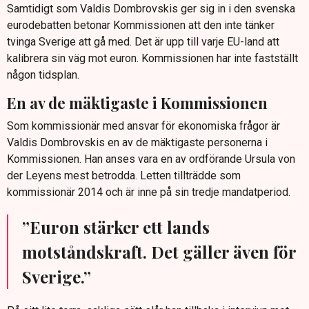
Samtidigt som Valdis Dombrovskis ger sig in i den svenska
euroområdet och att svensk ekonomisk politik i
eurodebatten betonar Kommissionen att den inte tänker
praktiken ligger i linje med vad som krävs för
tvinga Sverige att gå med. Det är upp till varje EU-land att
euromedlemskap.
kalibrera sin väg mot euron. Kommissionen har inte fastställt
Argumentet om att kronan och egen ränta är avgörande i
någon tidsplan.
kriser tonas ned, då han menar att asymmetriska chocker
En av de mäktigaste i Kommissionen
mot Sverige är osannolika.
Avslutningsvis beskriver han euron som både en
Som kommissionär med ansvar för ekonomiska frågor är
ekonomisk fördel och menar att ett svenskt
Valdis Dombrovskis en av de mäktigaste personerna i
euromedlemskap bör ses i ljuset av ett alltmer osäkert
Kommissionen. Han anses vara en av ordförande Ursula von
omvärldsläge.
der Leyens mest betrodda. Letten tillträdde som
kommissionär 2014 och är inne på sin tredje mandatperiod.
”Euron stärker ett lands
motståndskraft. Det gäller även för
Sverige.”