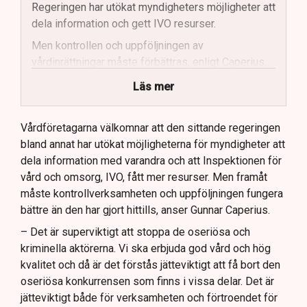
Regeringen har utökat myndigheters möjligheter att
dela information och gett IVO resurser.
Men kontrollen och uppföljningen av
vårdinrättningar måste förbättras, enligt Caperius.
Vårdföretagarna vill se skärpta
Läs mer
bakgrundskontroller och mer fysisk tillsyn.
Stockholms stad ses som ett gott exempel när det
Vårdföretagarna välkomnar att den sittande regeringen
kommer till effektiv kontroll av vårdinrättningar.
bland annat har utökat möjligheterna för myndigheter att
dela information med varandra och att Inspektionen för
Framtida lagstiftning bör möjliggöra kontinuerlig
vård och omsorg, IVO, fått mer resurser. Men framåt
kontroll av anställda inom vården, anser
måste kontrollverksamheten och uppföljningen fungera
Vårdföretagarna.
bättre än den har gjort hittills, anser Gunnar Caperius.
– Det är superviktigt att stoppa de oseriösa och
kriminella aktörerna. Vi ska erbjuda god vård och hög
kvalitet och då är det förstås jätteviktigt att få bort den
oseriösa konkurrensen som finns i vissa delar. Det är
jätteviktigt både för verksamheten och förtroendet för