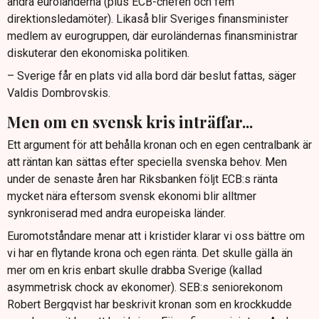
andra euroländerna (plus ECB-chefen och fem
direktionsledamöter). Likaså blir Sveriges finansminister
medlem av eurogruppen, där euroländernas finansministrar
diskuterar den ekonomiska politiken.
– Sverige får en plats vid alla bord där beslut fattas, säger
Valdis Dombrovskis.
Men om en svensk kris inträffar...
Ett argument för att behålla kronan och en egen centralbank är
att räntan kan sättas efter speciella svenska behov. Men
under de senaste åren har Riksbanken följt ECB:s ränta
mycket nära eftersom svensk ekonomi blir alltmer
synkroniserad med andra europeiska länder.
Euromotståndare menar att i kristider klarar vi oss bättre om
vi har en flytande krona och egen ränta. Det skulle gälla än
mer om en kris enbart skulle drabba Sverige (kallad
asymmetrisk chock av ekonomer). SEB:s seniorekonom
Robert Bergqvist har beskrivit kronan som en krockkudde