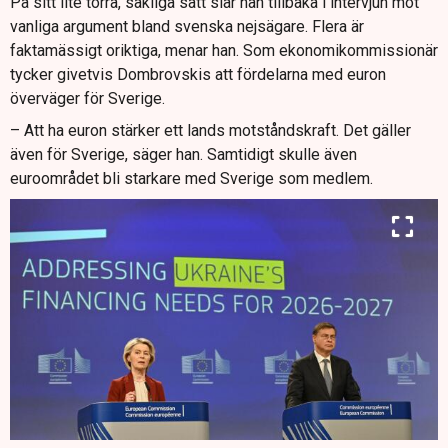
På sitt lite torra, sakliga sätt slår han tillbaka i intervjun mot
vanliga argument bland svenska nejsägare. Flera är
faktamässigt oriktiga, menar han. Som ekonomikommissionär
tycker givetvis Dombrovskis att fördelarna med euron
överväger för Sverige.
– Att ha euron stärker ett lands motståndskraft. Det gäller
även för Sverige, säger han. Samtidigt skulle även
euroområdet bli starkare med Sverige som medlem.