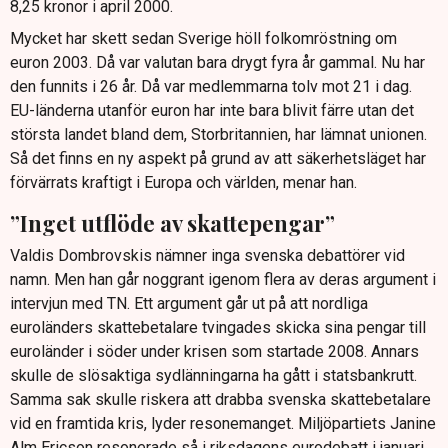
8,25 kronor i april 2000.
Mycket har skett sedan Sverige höll folkomröstning om
euron 2003. Då var valutan bara drygt fyra år gammal. Nu har
den funnits i 26 år. Då var medlemmarna tolv mot 21 i dag.
EU-länderna utanför euron har inte bara blivit färre utan det
största landet bland dem, Storbritannien, har lämnat unionen.
Så det finns en ny aspekt på grund av att säkerhetsläget har
förvärrats kraftigt i Europa och världen, menar han.
”Inget utflöde av skattepengar”
Valdis Dombrovskis nämner inga svenska debattörer vid
namn. Men han går noggrant igenom flera av deras argument i
intervjun med TN. Ett argument går ut på att nordliga
euroländers skattebetalare tvingades skicka sina pengar till
euroländer i söder under krisen som startade 2008. Annars
skulle de slösaktiga sydlänningarna ha gått i statsbankrutt.
Samma sak skulle riskera att drabba svenska skattebetalare
vid en framtida kris, lyder resonemanget. Miljöpartiets Janine
Alm Ericson resonerade så i riksdagens eurodebatt i januari.