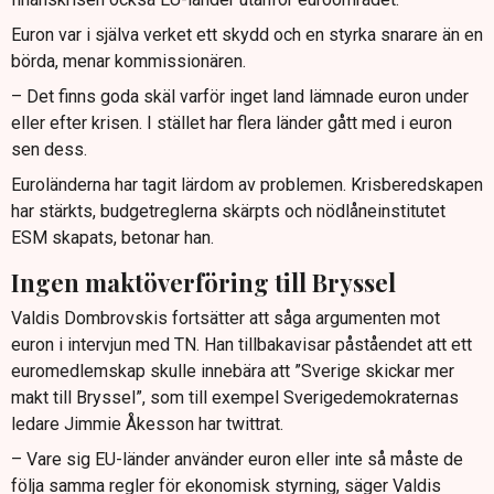
Euron var i själva verket ett skydd och en styrka snarare än en
börda, menar kommissionären.
– Det finns goda skäl varför inget land lämnade euron under
eller efter krisen. I stället har flera länder gått med i euron
sen dess.
Euroländerna har tagit lärdom av problemen. Krisberedskapen
har stärkts, budgetreglerna skärpts och nödlåneinstitutet
ESM skapats, betonar han.
Ingen maktöverföring till Bryssel
Valdis Dombrovskis fortsätter att såga argumenten mot
euron i intervjun med TN. Han tillbakavisar påståendet att ett
euromedlemskap skulle innebära att ”Sverige skickar mer
makt till Bryssel”, som till exempel Sverigedemokraternas
ledare Jimmie Åkesson har twittrat.
– Vare sig EU-länder använder euron eller inte så måste de
följa samma regler för ekonomisk styrning, säger Valdis