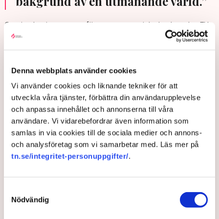
bakgrund av en utmanande värld.”
Sverige har inte utsatts för en asymmetrisk chock sedan EU-
medlemskapet 1995. Men om så skulle ske kan euroområdet
bistå med betydande stöd, bland annat finansiell hjälp från
ESM, säger kommissionären.
Denna webbplats använder cookies
Valdis Dombrovskis vill avsluta intervjun med att sätta in
Vi använder cookies och liknande tekniker för att
euron i det stora sammanhanget. Omvärldsläget har blivit allt
utveckla våra tjänster, förbättra din användarupplevelse
mörkare på senare år.
och anpassa innehållet och annonserna till våra
– Euron är mer än bara en valuta. Det är en kraftfull symbol
användare. Vi vidarebefordrar även information som
för europeisk integration, ekonomisk stabilitet och
samlas in via cookies till de sociala medier och annons-
geopolitisk styrka.
och analysföretag som vi samarbetar med. Läs mer på
– Euromedlemskapet måste ses mot bakgrund av en
tn.se/integritet-personuppgifter/
.
utmanande värld. Europas bästa hopp för att göra sin röst
hörd är att vi agerar nära tillsammans.
Samtyckesval
Så tycker svenska partier om euron:
Nödvändig