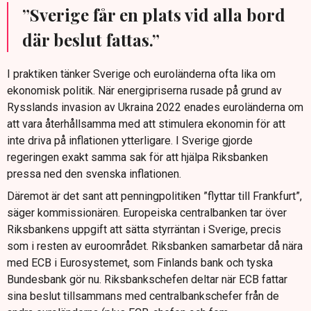
”Sverige får en plats vid alla bord
där beslut fattas.”
I praktiken tänker Sverige och euroländerna ofta lika om
ekonomisk politik. När energipriserna rusade på grund av
Rysslands invasion av Ukraina 2022 enades euroländerna om
att vara återhållsamma med att stimulera ekonomin för att
inte driva på inflationen ytterligare. I Sverige gjorde
regeringen exakt samma sak för att hjälpa Riksbanken
pressa ned den svenska inflationen.
Däremot är det sant att penningpolitiken ”flyttar till Frankfurt”,
säger kommissionären. Europeiska centralbanken tar över
Riksbankens uppgift att sätta styrräntan i Sverige, precis
som i resten av euroområdet. Riksbanken samarbetar då nära
med ECB i Eurosystemet, som Finlands bank och tyska
Bundesbank gör nu. Riksbankschefen deltar när ECB fattar
sina beslut tillsammans med centralbankschefer från de