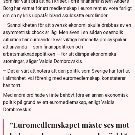
som har varit bra att ha i kriser. Förre finansministern Anders
Borg har varnat för att medlemskap i euron rent av vore farligt
om en ny kris uppstår bland skuldsatta euroländer.
– Sannolikheten för att svensk ekonomi skulle drabbas av en
asymmetrisk chock är låg. Men även i en sådan osannolik
situation har euroländer kvar viktiga nationella policyspakar
att använda -- som finanspolitiken och
arbetsmarknadspolitiken -- för att dämpa ekonomiska
störningar, säger Valdis Dombrovskis.
– Det är värt att notera att den politik som Sverige har fört är,
i allmänhet, väl förenlig med euromedlemskap, konstaterar
han torrt.
Med andra ord hade vi inte behövt föra en annan ekonomisk
politik på grund av ett euromedlemskap, enligt Valdis
Dombrovskis.
”Euromedlemskapet måste ses mot