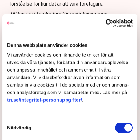
förståelse för hur det är att vara företagare.
TN har sökt företrädare för fastighetsägaren
Stadsrum.
Ett företagsklimat i nedförsbacke
Denna webbplats använder cookies
Det stupar neråt. Företagens syn på
Vi använder cookies och liknande tekniker för att
företagsklimatet har placerat Norrköping långt ner i
utveckla våra tjänster, förbättra din användarupplevelse
Svenskt Näringslivs ranking över företagsklimatet.
och anpassa innehållet och annonserna till våra
Nu vill kommunen vända nedgången. ”Vi måste
användare. Vi vidarebefordrar även information som
ändra kulturen som råder”, säger kommunalrådet
samlas in via cookies till de sociala medier och annons-
Tomas Tekmen.
och analysföretag som vi samarbetar med. Läs mer på
På kartan över det lokala företagsklimatet i Sverige
tn.se/integritet-personuppgifter/
.
lyser det fortsatt ilsket rött för Norrköping.
Visserligen har kommunen klättrat tio placeringar i
år men är fortsatt förankrad i botten av listan: Plats
Samtyckesval
Nödvändig
253 av landets 290 kommuner.
– När vi låg på plats 108 tyckte vi att det var dåligt,