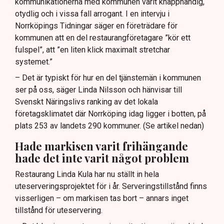
kommunikationerna med kommunen varit knapphändig,
otydlig och i vissa fall arrogant. I en intervju i
Norrköpings Tidningar säger en företrädare för
kommunen att en del restaurangföretagare ”kör ett
fulspel”, att ”en liten klick maximalt stretchar
systemet.”
– Det är typiskt för hur en del tjänstemän i kommunen
ser på oss, säger Linda Nilsson och hänvisar till
Svenskt Näringslivs ranking av det lokala
företagsklimatet där Norrköping idag ligger i botten, på
plats 253 av landets 290 kommuner. (Se artikel nedan)
Hade markisen varit frihängande
hade det inte varit något problem
Restaurang Linda Kula har nu ställt in hela
uteserveringsprojektet för i år. Serveringstillstånd finns
visserligen – om markisen tas bort – annars inget
tillstånd för uteservering.