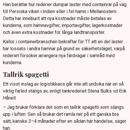
Han berättar hur rederier dumpar laster med containrar på väg
till Persiska viken i Indien eller i fel hamn i Mellanöstern.
Detta har inneburit att nya kostnader måste betalas av
kunderna, som hamnavgifter, importavgifter, lagerkostnader
och även extra kostnader för långa landtransporter.
Källor i containerbranschen bekräftar för TT att en del laster
har lossats i andra hamnar på grund av säkerhetsläget, varpå
rederiet försöker arrangera nya färdvägar i samråd med
kunderna.
Tallrik spagetti
Ett visst inslag av logistikkaos går inte att undvika när en så
viktig farled stängs av, enligt tankrederiet Stena Bulks vd Erik
Hånell.
– Jag brukar förklara det som en tallrik spagetti som slängs
upp i luften. Sen så brukar det ramla ner på ett ganska bra
sätt, kanske 3–4 månader efter en sådan här händelse, säger
han.