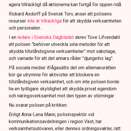
agera tillräckligt då aktionerna kan fortgå för öppen ridå.
Samtidigt är polisarbetet komplext när det gäller
att navigera juridiska rättigheter och gränser.
Rickard Axdorff på Svensk Torv, anser att polisens
resurser
inte är tillräckliga
för att skydda verksamheten
och personalen.
I en
ledare i Svenska Dagbladet
skrev Tove Lifvendahl
att polisen ”behöver utveckla sina metoder för att
skydda tillståndsgivna verksamheter” mot sabotage,
och varnade för att det annars råder ”djungelns lag”.
På sociala medier ifrågasätts det om allemansrätten
bör ge utrymme för aktivister att blockera en
tillståndsgiven verksamhet, och om inte polisen borde
ha en tydligare skyldighet att skydda privat egendom
och näringsverksamhet mot den typen av störningar.
Nu svarar polisen på kritiken.
Enligt Anna-Lena Mann, polisinspektör vid
kommunikationsavdelningen i region Väst, har
verksamhetsutövaren, eller dennes ordningsvakter, rätt