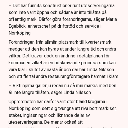
– Det har funnits konstruktioner runt uteserveringarna
som inte varit öppna och sådana är inte tillåtna på
offentlig mark. Därför görs förändringarna, säger Maria
Egebäck, enhetschef på driftstöd och service i
Norrköping.
Förändringen från allmän platsmark till kvartersmark
medger att den kan hyras ut under längre tid och andra
villkor. Det kräver dock en ändring i detaljplanen för
kommunen vilket är en tidskrävande process som kan
vara klar i slutet av nästa år och där har Linda Nilsson
och ett flertal andra restaurangföretagare hamnat i kläm.
– Riktlinjerna gäller ju redan nu så min markis med ben
är inte längre tillåten, säger Linda Nilsson.
Upprördheten har därför varit stor bland krögarna i
Norrköping som sett sig tvungna att riva bort markiser,
staket, inglasningar och liknande delar av
uteserveringarna. De menar också att