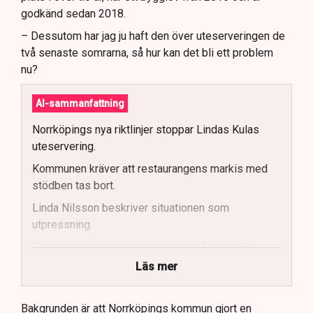
godkänd sedan 2018.
– Dessutom har jag ju haft den över uteserveringen de
två senaste somrarna, så hur kan det bli ett problem
nu?
AI-sammanfattning
Norrköpings nya riktlinjer stoppar Lindas Kulas
uteservering.
Kommunen kräver att restaurangens markis med
stödben tas bort.
Linda Nilsson beskriver situationen som
utpressning.
Flera krögare kritiserar kommunen för otydlig
kommunikation.
Läs mer
Kommunen vill skapa enhetliga regler för
uteserveringar.
Bakgrunden är att Norrköpings kommun gjort en