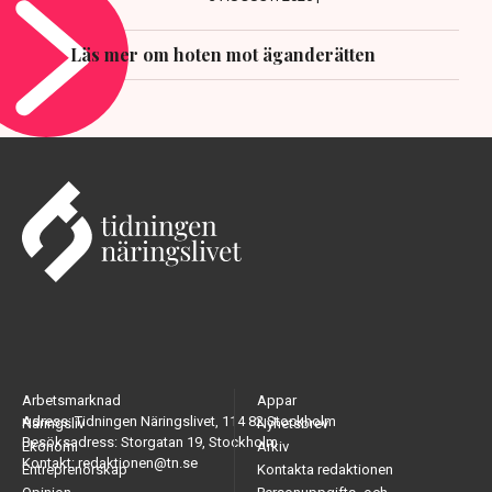
Läs mer om hoten mot äganderätten
Arbetsmarknad
Appar
Adress: Tidningen Näringslivet, 114 82 Stockholm
Näringsliv
Nyhetsbrev
Besöksadress: Storgatan 19, Stockholm
Ekonomi
Arkiv
Kontakt: redaktionen@tn.se
Entreprenörskap
Kontakta redaktionen