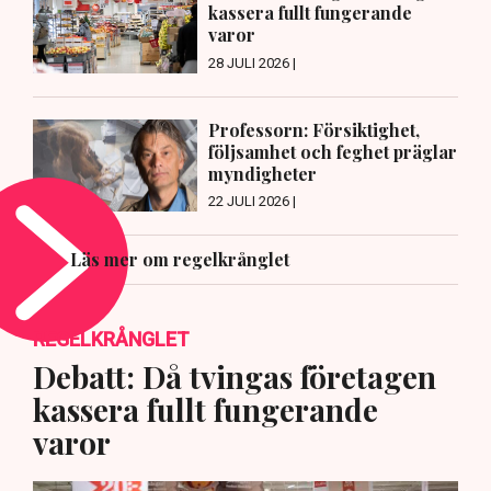
kassera fullt fungerande
varor
28 JULI 2026 |
Professorn: Försiktighet,
följsamhet och feghet präglar
myndigheter
22 JULI 2026 |
Läs mer om regelkrånglet
REGELKRÅNGLET
Debatt: Då tvingas företagen
kassera fullt fungerande
varor