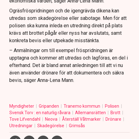
ekonomiska värden, säger Anna-Lena Mann.
Ogräsfröspridningen och de igengrävda dikena kan
utredas som skadegörelse eller sabotage. Men för att
polisen ska kunna inleda en utredning direkt på plats
krävs att brottet pågår eller nyss har avslutats, samt
konkreta bevis eller utpekade misstänkta.
– Anmälningar om till exempel fröspridningen är
upptagna och kommer att utredas och lagföras, en del i
efterhand. Det är bland annat anledningen till att vi nu
även använder drönare för att dokumentera och säkra
bevis, säger Anna-Lena Mann.
Myndigheter
Gripanden
Tranemo kommun
Polisen
Svensk Torv : en naturlig råvara
Allemansrätten
Brott
Tove Lifvendahl
Neova
Återställ Våtmarker
Drönare
Utredningar
Skadegörelse
Grimsås