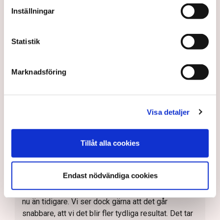
hur är det då inte idag, säger Linda Nilsson som
Inställningar
driver restaurangen Lindas Kula i Norrköping.
Den punkt i LFK-undersökningen där förvaltningen
Statistik
får sämst betyg av företagen är kommunens
service och bemötande, något som Tomas Tekmen,
kommunalråd (KD) beklagar.
Marknadsföring
– Vi har haft en kultur som vi måste ändra på, jobba
hårdare och vara mer lyhörda. Det är alltid synd när
företagen, som ju är motorn i samhället, hamnar i
Visa detaljer
problem och situationer i förhållande till
kommunen, så vi har definitivt en resa att göra,
Tillåt alla cookies
säger han.
Johan Gustafsson, regionchef för Svenskt
Näringsliv i Östergötland håller med.
Endast nödvändiga cookies
– Kommunen har höjt ambitionerna och gör mer rätt
nu än tidigare. Vi ser dock gärna att det går
snabbare, att vi det blir fler tydliga resultat. Det tar