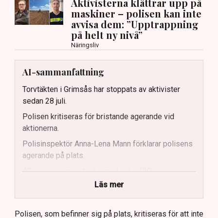
Aktivisterna klättrar upp på
maskiner – polisen kan inte
avvisa dem: ”Upptrappning
på helt ny nivå”
Näringsliv
AI-sammanfattning
Torvtäkten i Grimsås har stoppats av aktivister
sedan 28 juli.
Polisen kritiseras för bristande agerande vid
aktionerna.
Polisinspektör Anna-Lena Mann förklarar polisens
agerande på plats.
40 personer misstänks med cirka 120
brottsmisstankar kopplade.
Läs mer
Polisen använder drönare och uniformerad polis
för att dokumentera bevis.
Polisen, som befinner sig på plats, kritiseras för att inte