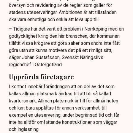
översyn och revidering av de regler som gäller för
Lindas Kula ställer in uteserveringen för
stadens uteserveringar. Ambitionen är att tillstånden
sommaren.
ska vara enhetliga och enkla att leva upp till.
– Tidigare har det varit ett problem i Norrköping med en
godtycklighet kring den här branschen, där kommunen
tillåtit vissa krögare att göra saker som andra inte fått
göra utan att kunna motivera det på ett rimligt sätt,
säger Johan Gustafsson, Svenskt Näringslivs
regionchef i Östergötland.
Upprörda företagare
I korthet innebär förändringen att en del av det som
kallas allmän platsmark ändras till att bli så kallad
kvartersmark. Allmän platsmark är till för allmänheten
och kan bara upplåtas för annan verksamhet, till
exempel en uteservering, under begränsad tid och får
inte ha alltför omfattande konstruktioner som väggar
och inglasning.