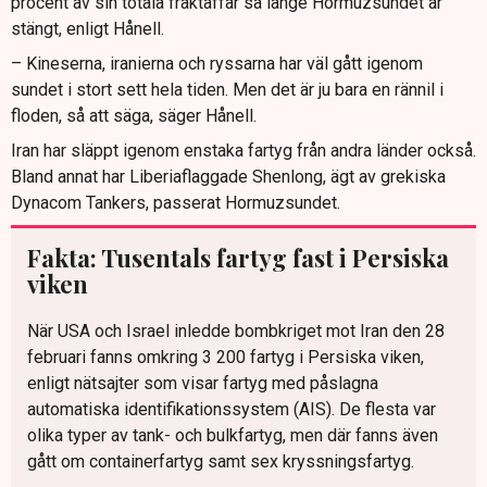
procent av sin totala fraktaffär så länge Hormuzsundet är
stängt, enligt Hånell.
– Kineserna, iranierna och ryssarna har väl gått igenom
sundet i stort sett hela tiden. Men det är ju bara en rännil i
floden, så att säga, säger Hånell.
Iran har släppt igenom enstaka fartyg från andra länder också.
Bland annat har Liberiaflaggade Shenlong, ägt av grekiska
Dynacom Tankers, passerat Hormuzsundet.
Fakta: Tusentals fartyg fast i Persiska
viken
När USA och Israel inledde bombkriget mot Iran den 28
februari fanns omkring 3 200 fartyg i Persiska viken,
enligt nätsajter som visar fartyg med påslagna
automatiska identifikationssystem (AIS). De flesta var
olika typer av tank- och bulkfartyg, men där fanns även
gått om containerfartyg samt sex kryssningsfartyg.