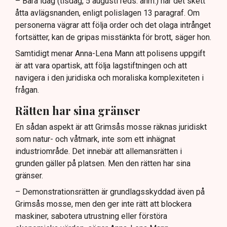
– Bara idag (tisdag, 5 augusti reds. anm.) har det skett
åtta avlägsnanden, enligt polislagen 13 paragraf. Om
personerna vägrar att följa order och det olaga intrånget
fortsätter, kan de gripas misstänkta för brott, säger hon.
Samtidigt menar Anna-Lena Mann att polisens uppgift
är att vara opartisk, att följa lagstiftningen och att
navigera i den juridiska och moraliska komplexiteten i
frågan.
Rätten har sina gränser
En sådan aspekt är att Grimsås mosse räknas juridiskt
som natur- och våtmark, inte som ett inhägnat
industriområde. Det innebär att allemansrätten i
grunden gäller på platsen. Men den rätten har sina
gränser.
– Demonstrationsrätten är grundlagsskyddad även på
Grimsås mosse, men den ger inte rätt att blockera
maskiner, sabotera utrustning eller förstöra