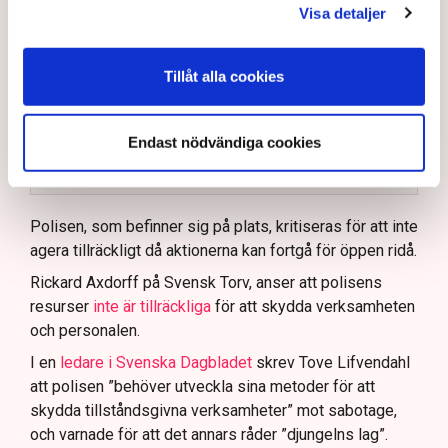
Visa detaljer
Polisen kritiseras för bristande agerande vid
aktionerna.
Tillåt alla cookies
Polisinspektör Anna-Lena Mann förklarar polisens
agerande på plats.
40 personer misstänks med cirka 120
Endast nödvändiga cookies
brottsmisstankar kopplade.
Läs mer
Polisen använder drönare och uniformerad polis
för att dokumentera bevis.
Polisen, som befinner sig på plats, kritiseras för att inte
agera tillräckligt då aktionerna kan fortgå för öppen ridå.
Samtidigt är polisarbetet komplext när det gäller
att navigera juridiska rättigheter och gränser.
Rickard Axdorff på Svensk Torv, anser att polisens
resurser
inte är tillräckliga
för att skydda verksamheten
och personalen.
I en
ledare i Svenska Dagbladet
skrev Tove Lifvendahl
att polisen ”behöver utveckla sina metoder för att
skydda tillståndsgivna verksamheter” mot sabotage,
och varnade för att det annars råder ”djungelns lag”.