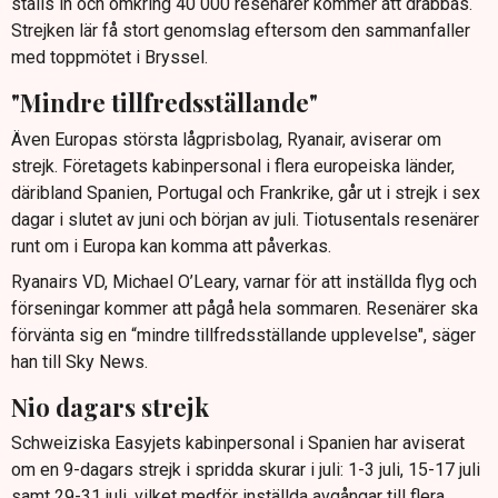
ställs in och omkring 40 000 resenärer kommer att drabbas.
Strejken lär få stort genomslag eftersom den sammanfaller
med toppmötet i Bryssel.
"Mindre tillfredsställande"
Även Europas största lågprisbolag, Ryanair, aviserar om
strejk. Företagets kabinpersonal i flera europeiska länder,
däribland Spanien, Portugal och Frankrike, går ut i strejk i sex
dagar i slutet av juni och början av juli. Tiotusentals resenärer
runt om i Europa kan komma att påverkas.
Ryanairs VD, Michael O’Leary, varnar för att inställda flyg och
förseningar kommer att pågå hela sommaren. Resenärer ska
förvänta sig en “mindre tillfredsställande upplevelse", säger
han till Sky News.
Nio dagars strejk
Schweiziska Easyjets kabinpersonal i Spanien har aviserat
om en 9-dagars strejk i spridda skurar i juli: 1-3 juli, 15-17 juli
samt 29-31 juli, vilket medför inställda avgångar till flera