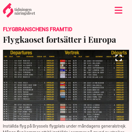
FLYGBRANSCHENS FRAMTID
Flygkaoset fortsätter i Europa
Inställda flyg på Bryssels flygplats under måndagens generalstrejk.