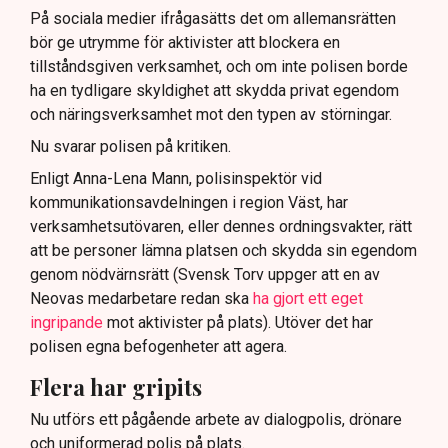
På sociala medier ifrågasätts det om allemansrätten
bör ge utrymme för aktivister att blockera en
tillståndsgiven verksamhet, och om inte polisen borde
ha en tydligare skyldighet att skydda privat egendom
och näringsverksamhet mot den typen av störningar.
Nu svarar polisen på kritiken.
Enligt Anna-Lena Mann, polisinspektör vid
kommunikationsavdelningen i region Väst, har
verksamhetsutövaren, eller dennes ordningsvakter, rätt
att be personer lämna platsen och skydda sin egendom
genom nödvärnsrätt (Svensk Torv uppger att en av
Neovas medarbetare redan ska
ha gjort ett eget
ingripande
mot aktivister på plats). Utöver det har
polisen egna befogenheter att agera.
Flera har gripits
Nu utförs ett pågående arbete av dialogpolis, drönare
och uniformerad polis på plats.