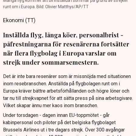
Många flyg kommer att bli inställda i sommar på grund av strejker
runt om i Europa. Bild: Olivier Matthys/AP/TT
Ekonomi (TT)
Inställda flyg, långa köer, personalbrist -
påfrestningarna för resenärerna fortsätter
när flera flygbolag i Europa varslar om
strejk under sommarsemestern.
Det är inte bara resenärer som är missnöjda med situationen
inom resebranschen. Anställda på flygbolagen runt om i
Europa kräver bättre arbetsförhållanden och högre löner och
tar nu till strejkvapnet för att sätta press på sina arbetsgivare.
Vilket skapar ännu mer kaos inom branschen.
Under torsdagen - dagen innan EU-toppmötet - går
kabinpersonal och piloter på det belgiska flygbolaget
Brussels Airlines ut i tre dagars strejk. Över 300 avgångar