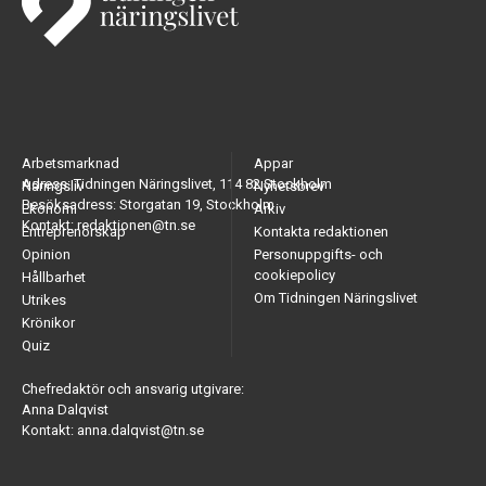
Arbetsmarknad
Appar
Adress: Tidningen Näringslivet, 114 82 Stockholm
Näringsliv
Nyhetsbrev
Besöksadress: Storgatan 19, Stockholm
Ekonomi
Arkiv
Kontakt: redaktionen@tn.se
Entreprenörskap
Kontakta redaktionen
Opinion
Personuppgifts- och
cookiepolicy
Hållbarhet
Om Tidningen Näringslivet
Utrikes
Krönikor
Quiz
Chefredaktör och ansvarig utgivare:
Anna Dalqvist
Kontakt: anna.dalqvist@tn.se