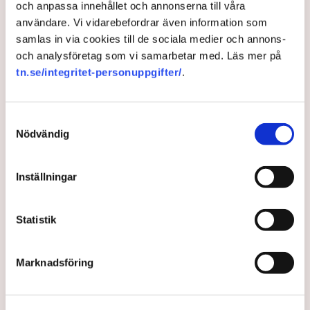
och anpassa innehållet och annonserna till våra
gripanden”, säger Anna-Lena Mann,
användare. Vi vidarebefordrar även information som
polisinspektör i region Väst, till TN.
samlas in via cookies till de sociala medier och annons-
och analysföretag som vi samarbetar med. Läs mer på
Torvtäkten i Grimsås i Tranemo kommun har sedan 28
tn.se/integritet-personuppgifter/
.
juli stoppats av aktivistgruppen Återställ Våtmarker
efter att aktivister har klättrat upp på
torvproducenten
Samtyckesval
Neovas maskiner
, grävt igen diken och spridit
Nödvändig
ogräsfrön över täkten.
Aktivisterna klättrar upp på
Inställningar
maskiner – polisen kan inte
avvisa dem: ”Upptrappning
på helt ny nivå”
Statistik
Näringsliv
AI-sammanfattning
Marknadsföring
Torvtäkten i Grimsås har stoppats av aktivister
sedan 28 juli.