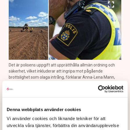
Det är polisens uppgift att upprätthålla allmän ordning och
säkerhet, vilket inkluderar att ingripa mot pågående
brottslighet som olaga intrång, förklarar Anna-Lena Mann,
polisinspektör vid kommunikationsavdelningen i region Väst.
Bild: Privat, Mostphotos
Polisen tillbakavisar kritiken om brist
Denna webbplats använder cookies
på agerande mot aktivistaktionerna vid
Vi använder cookies och liknande tekniker för att
torvtäkten i Grimsås. ”Det har gjorts
utveckla våra tjänster, förbättra din användarupplevelse
både avvisanden, avlägsnanden och