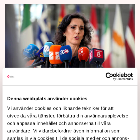
Budet från Bryssel: Preppa
för 72 timmar
Denna webbplats använder cookies
Vi använder cookies och liknande tekniker för att
Se till att ha vatten, kontanter och andra
utveckla våra tjänster, förbättra din användarupplevelse
förnödenheter för minst tre dygn, manade EU-
och anpassa innehållet och annonserna till våra
kommissionen redan i mars.
användare. Vi vidarebefordrar även information som
1 year ago |
Av: TT
samlas in via cookies till de sociala medier och annons-