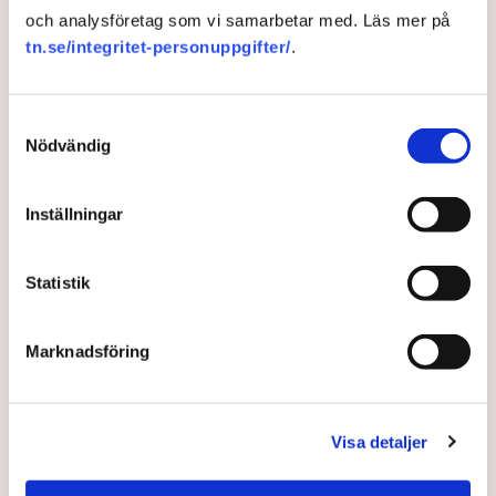
och analysföretag som vi samarbetar med. Läs mer på
tn.se/integritet-personuppgifter/
.
Samtyckesval
Nödvändig
Inställningar
Statistik
Elen tillbaka i nästan hela
Spanien
Marknadsföring
Elen har kommit åter till cirka 90 procent av Spanien
efter måndagens massiva strömavbrott, meddelar
Visa detaljer
landets elnätsoperatör tidigt på tisdagsmorgonen.