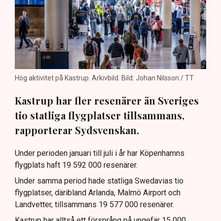
Hög aktivitet på Kastrup. Arkivbild. Bild: Johan Nilsson / TT
Kastrup har fler resenärer än Sveriges
tio statliga flygplatser tillsammans,
rapporterar Sydsvenskan.
Under perioden januari till juli i år har Köpenhamns
flygplats haft 19 592 000 resenärer.
Under samma period hade statliga Swedavias tio
flygplatser, däribland Arlanda, Malmö Airport och
Landvetter, tillsammans 19 577 000 resenärer.
Kastrup har alltså ett försprång på ungefär 15 000