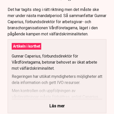
Det har tagits steg i rätt riktning men det måste ske
mer under nästa mandatperiod. Så sammanfattar Gunnar
Caperius, förbundsdirektör för arbetsgivar- och
branschorganisationen Vårdföretagarna, läget i den
pågående kampen mot välfärdskriminaliteten.
Artikeln i korthet
Gunnar Caperius, förbundsdirektör för
Vårdföretagarna, betonar behovet av ökat arbete
mot välfärdskriminalitet.
Regeringen har utökat myndigheters möjligheter att
dela information och gett IVO resurser.
Men kontrollen och uppföljningen av
vårdinrättningar måste förbättras, enligt Caperius.
Vårdföretagarna vill se skärpta
Läs mer
bakgrundskontroller och mer fysisk tillsyn.