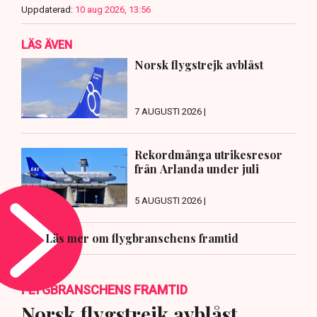
Uppdaterad:
10 aug 2026, 13:56
LÄS ÄVEN
Norsk flygstrejk avblåst
7 AUGUSTI 2026 |
Rekordmånga utrikesresor
från Arlanda under juli
5 AUGUSTI 2026 |
Läs mer om flygbranschens framtid
FLYGBRANSCHENS FRAMTID
Norsk flygstrejk avblåst