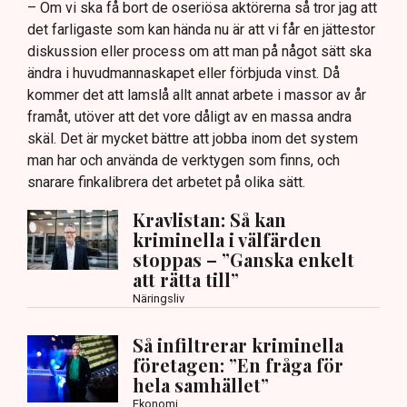
– Om vi ska få bort de oseriösa aktörerna så tror jag att
det farligaste som kan hända nu är att vi får en jättestor
diskussion eller process om att man på något sätt ska
ändra i huvudmannaskapet eller förbjuda vinst. Då
kommer det att lamslå allt annat arbete i massor av år
framåt, utöver att det vore dåligt av en massa andra
skäl. Det är mycket bättre att jobba inom det system
man har och använda de verktygen som finns, och
snarare finkalibrera det arbetet på olika sätt.
Kravlistan: Så kan
kriminella i välfärden
stoppas – ”Ganska enkelt
att rätta till”
Näringsliv
Så infiltrerar kriminella
företagen: ”En fråga för
hela samhället”
Ekonomi