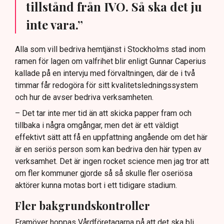
tillstånd från IVO. Så ska det ju
inte vara.”
Alla som vill bedriva hemtjänst i Stockholms stad inom
ramen för lagen om valfrihet blir enligt Gunnar Caperius
kallade på en intervju med förvaltningen, där de i två
timmar får redogöra för sitt kvalitetsledningssystem
och hur de avser bedriva verksamheten.
– Det tar inte mer tid än att skicka papper fram och
tillbaka i några omgångar, men det är ett väldigt
effektivt sätt att få en uppfattning angående om det här
är en seriös person som kan bedriva den här typen av
verksamhet. Det är ingen rocket science men jag tror att
om fler kommuner gjorde så så skulle fler oseriösa
aktörer kunna motas bort i ett tidigare stadium.
Fler bakgrundskontroller
Framöver hoppas Vårdföretagarna på att det ska bli