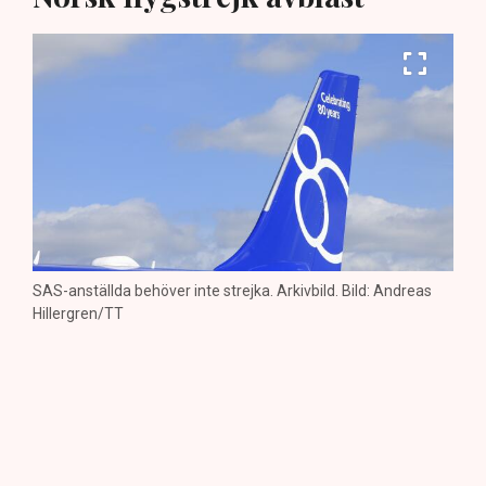
SAS-anställda behöver inte strejka. Arkivbild. Bild: Andreas
Hillergren/TT
SAS är överens med facken
Fellesforbundet och Parat, meddelar
flygbolaget.
Förhandlingarna pågick i 25 timmar hos den norska