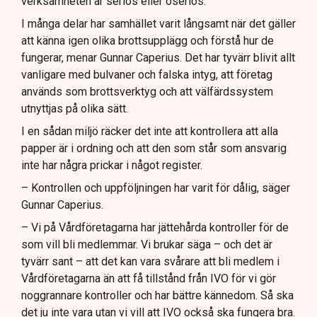
verksamheten är seriös eller oseriös.
I många delar har samhället varit långsamt när det gäller
att känna igen olika brottsupplägg och förstå hur de
fungerar, menar Gunnar Caperius. Det har tyvärr blivit allt
vanligare med bulvaner och falska intyg, att företag
används som brottsverktyg och att välfärdssystem
utnyttjas på olika sätt.
I en sådan miljö räcker det inte att kontrollera att alla
papper är i ordning och att den som står som ansvarig
inte har några prickar i något register.
– Kontrollen och uppföljningen har varit för dålig, säger
Gunnar Caperius.
– Vi på Vårdföretagarna har jättehårda kontroller för de
som vill bli medlemmar. Vi brukar säga – och det är
tyvärr sant – att det kan vara svårare att bli medlem i
Vårdföretagarna än att få tillstånd från IVO för vi gör
noggrannare kontroller och har bättre kännedom. Så ska
det ju inte vara utan vi vill att IVO också ska fungera bra.