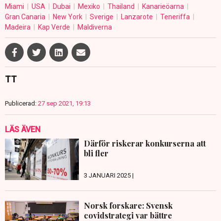
Miami
USA
Dubai
Mexiko
Thailand
Kanarieöarna
Gran Canaria
New York
Sverige
Lanzarote
Teneriffa
Madeira
Kap Verde
Maldiverna
TT
Publicerad:
27 sep 2021, 19:13
LÄS ÄVEN
Därför riskerar konkurserna att
bli fler
3 JANUARI 2025 |
Norsk forskare: Svensk
covidstrategi var bättre