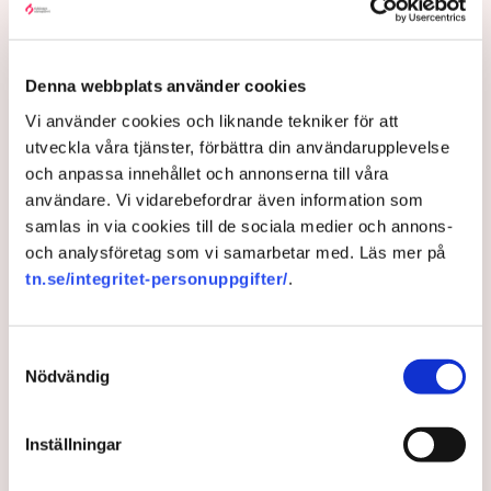
ordningsvakter
• Låt Polisen granska och ackreditera personer
som vill bedriva HVB-verksamhet eller andra
Denna webbplats använder cookies
heldygnsinsatser, som konsulentstödda
familjehem, för barn och unga
Vi använder cookies och liknande tekniker för att
utveckla våra tjänster, förbättra din användarupplevelse
• Uppdra till IVO att regelbundet genomföra
och anpassa innehållet och annonserna till våra
riskbaserad fysisk tillsyn i alla tillståndspliktiga
användare. Vi vidarebefordrar även information som
verksamheter
samlas in via cookies till de sociala medier och annons-
• IVO bör som en del av lämplighetsbedömningen i
och analysföretag som vi samarbetar med. Läs mer på
tillståndsprocessen samt ägar- och
tn.se/integritet-personuppgifter/
.
ledningsprövningar genomföra djupintervjuer innan
beslut fattas, inte enbart förlita sig på ”papper i
ordning”
Samtyckesval
Nödvändig
• Kommuner bör genomföra fysiska intervjuer med
ledande företrädare för verksamheter som vill
etablera sig inom LOV-system, inte enbart förlita
Inställningar
sig på skriftlig kommunikation