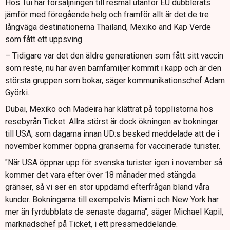
Hos Tui har försäljningen till resmål utanför EU dubblerats
jämför med föregående helg och framför allt är det de tre
långväga destinationerna Thailand, Mexiko and Kap Verde
som fått ett uppsving.
– Tidigare var det den äldre generationen som fått sitt vaccin
som reste, nu har även barnfamiljer kommit i kapp och är den
största gruppen som bokar, säger kommunikationschef Adam
Györki.
Dubai, Mexiko och Madeira har klättrat på topplistorna hos
resebyrån Ticket. Allra störst är dock ökningen av bokningar
till USA, som dagarna innan UD:s besked meddelade att de i
november kommer öppna gränserna för vaccinerade turister.
"När USA öppnar upp för svenska turister igen i november så
kommer det vara efter över 18 månader med stängda
gränser, så vi ser en stor uppdämd efterfrågan bland våra
kunder. Bokningarna till exempelvis Miami och New York har
mer än fyrdubblats de senaste dagarna", säger Michael Kapil,
marknadschef på Ticket, i ett pressmeddelande.