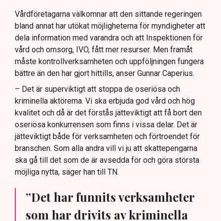
Stockholms stad ses som ett gott exempel när det
Vårdföretagarna välkomnar att den sittande regeringen
kommer till effektiv kontroll av vårdinrättningar.
bland annat har utökat möjligheterna för myndigheter att
dela information med varandra och att Inspektionen för
Framtida lagstiftning bör möjliggöra kontinuerlig
vård och omsorg, IVO, fått mer resurser. Men framåt
kontroll av anställda inom vården, anser
måste kontrollverksamheten och uppföljningen fungera
Vårdföretagarna.
bättre än den har gjort hittills, anser Gunnar Caperius.
– Det är superviktigt att stoppa de oseriösa och
kriminella aktörerna. Vi ska erbjuda god vård och hög
kvalitet och då är det förstås jätteviktigt att få bort den
oseriösa konkurrensen som finns i vissa delar. Det är
jätteviktigt både för verksamheten och förtroendet för
branschen. Som alla andra vill vi ju att skattepengarna
ska gå till det som de är avsedda för och göra största
möjliga nytta, säger han till TN.
”Det har funnits verksamheter
som har drivits av kriminella