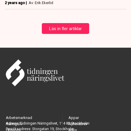
2 years ago |
Av: Erik Ekerlid
Läs in fler artiklar
Arbetsmarknad
Appar
Adress: Tidningen Näringslivet, 114 82 Stockholm
Näringsliv
Nyhetsbrev
Besöksadress: Storgatan 19, Stockholm
Ekonomi
Arkiv