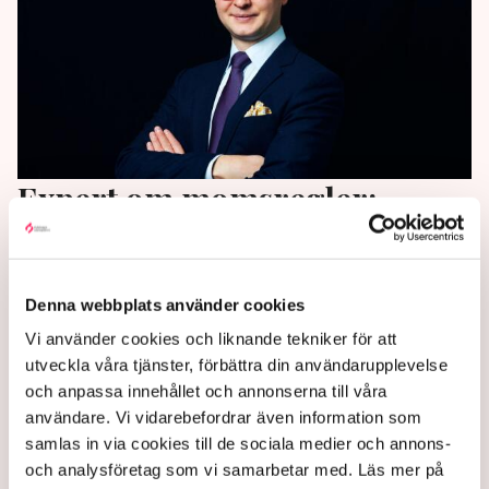
Expert om momsregler:
”Skapar enorma problem för
företagen”
Denna webbplats använder cookies
Dagens momsregler innebär krångel och stora
Vi använder cookies och liknande tekniker för att
kostnader, enligt en ny rapport från Företagarna.
utveckla våra tjänster, förbättra din användarupplevelse
och anpassa innehållet och annonserna till våra
1 year ago |
Av: Redaktionen
användare. Vi vidarebefordrar även information som
samlas in via cookies till de sociala medier och annons-
och analysföretag som vi samarbetar med. Läs mer på