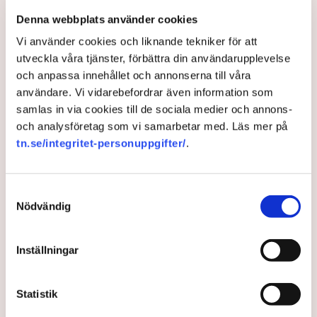
typer av spannmål skapar en oro på marknaden. Det kan leda
Denna webbplats använder cookies
till att länder börjar hamstra, säger Ferguson.
Vi använder cookies och liknande tekniker för att
Joakim Hugert Lundberg/TT
utveckla våra tjänster, förbättra din användarupplevelse
och anpassa innehållet och annonserna till våra
användare. Vi vidarebefordrar även information som
samlas in via cookies till de sociala medier och annons-
och analysföretag som vi samarbetar med. Läs mer på
tn.se/integritet-personuppgifter/
.
Samtyckesval
Nödvändig
Indien exporterar mest ris i världen. På bilden syns skördearbete i
Inställningar
byn Badhsar nära Dharamshala. Bild: Ashwini Bhatia/AP/TT
Statistik