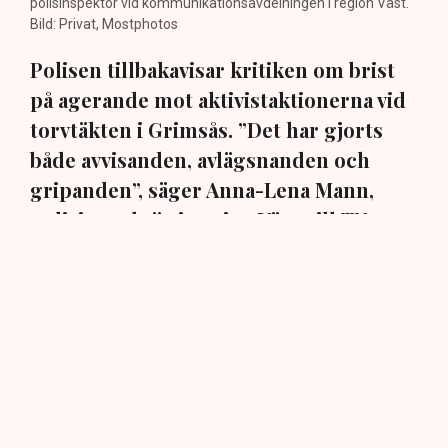
polisinspektör vid kommunikationsavdelningen i region Väst.
Bild: Privat, Mostphotos
Polisen tillbakavisar kritiken om brist
på agerande mot aktivistaktionerna vid
torvtäkten i Grimsås. ”Det har gjorts
både avvisanden, avlägsnanden och
gripanden”, säger Anna-Lena Mann,
polisinspektör i region Väst, till TN.
Torvtäkten i Grimsås i Tranemo kommun har sedan 28
juli stoppats av aktivistgruppen Återställ Våtmarker
efter att aktivister har klättrat upp på
torvproducenten
Neovas maskiner
, grävt igen diken och spridit
ogräsfrön över täkten.
Aktivisterna klättrar upp på
maskiner – polisen kan inte
avvisa dem: ”Upptrappning