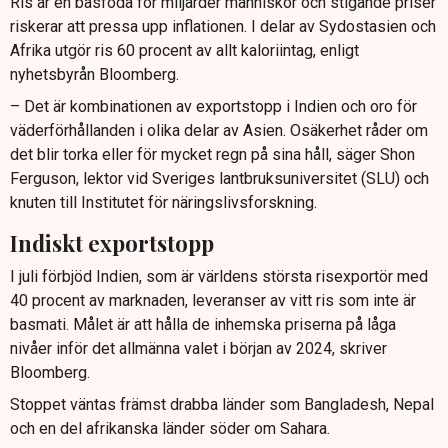
Ris är en basföda för miljarder människor och stigande priser
riskerar att pressa upp inflationen. I delar av Sydostasien och
Afrika utgör ris 60 procent av allt kaloriintag, enligt
nyhetsbyrån Bloomberg.
– Det är kombinationen av exportstopp i Indien och oro för
väderförhållanden i olika delar av Asien. Osäkerhet råder om
det blir torka eller för mycket regn på sina håll, säger Shon
Ferguson, lektor vid Sveriges lantbruksuniversitet (SLU) och
knuten till Institutet för näringslivsforskning.
Indiskt exportstopp
I juli förbjöd Indien, som är världens största risexportör med
40 procent av marknaden, leveranser av vitt ris som inte är
basmati. Målet är att hålla de inhemska priserna på låga
nivåer inför det allmänna valet i början av 2024, skriver
Bloomberg.
Stoppet väntas främst drabba länder som Bangladesh, Nepal
och en del afrikanska länder söder om Sahara.