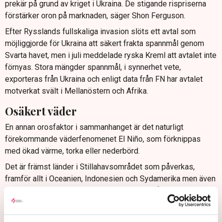
prekär på grund av kriget i Ukraina. De stigande rispriserna
förstärker oron på marknaden, säger Shon Ferguson.
Efter Rysslands fullskaliga invasion slöts ett avtal som
möjliggjorde för Ukraina att säkert frakta spannmål genom
Svarta havet, men i juli meddelade ryska Kreml att avtalet inte
förnyas. Stora mängder spannmål, i synnerhet vete,
exporteras från Ukraina och enligt data från FN har avtalet
motverkat svält i Mellanöstern och Afrika.
Osäkert väder
En annan orosfaktor i sammanhanget är det naturligt
förekommande väderfenomenet El Niño, som förknippas
med ökad värme, torka eller nederbörd.
Det är främst länder i Stillahavsområdet som påverkas,
framför allt i Oceanien, Indonesien och Sydamerika men även
delar av Nordamerika och mer avlägsna områden över Asien
och Afrika.
– Osäkerheten kring hur det kommer att slå och drabba olika