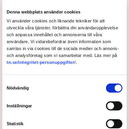
”Mina anställda tjänar mer än
Denna webbplats använder cookies
vad jag gör”
Vi använder cookies och liknande tekniker för att
utveckla våra tjänster, förbättra din användarupplevelse
Närmare tusen krogar har gått i konkurs under det
och anpassa innehållet och annonserna till våra
gångna året, rapporterar DN.
användare. Vi vidarebefordrar även information som
samlas in via cookies till de sociala medier och annons-
2 years ago |
Av: Redaktionen
och analysföretag som vi samarbetar med. Läs mer på
tn.se/integritet-personuppgifter/
.
Samtyckesval
Nödvändig
Inställningar
Statistik