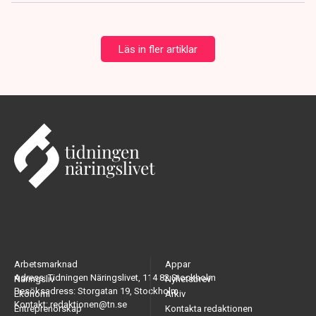
Läs in fler artiklar
Arbetsmarknad
Appar
Adress: Tidningen Näringslivet, 114 82 Stockholm
Näringsliv
Nyhetsbrev
Besöksadress: Storgatan 19, Stockholm
Ekonomi
Arkiv
Kontakt: redaktionen@tn.se
Entreprenörskap
Kontakta redaktionen