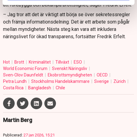
att förebygga och bekämpa brottslighet, säger Fredrik Erfelt.
– Jag tror att det är viktigt att börja se över sekretessregler
och främja informationsdelning. Det är ett arbete som pågår
mellan myndigheter. Nästa steg kan vara att inkludera
näringslivet för ökad transparens, fortsätter Fredrik Erfelt.
Hot
Brott
Kriminalitet
Tillväxt
ESO
World Economic Forum
Svenskt Näringsliv
Sven-Olov Daunfeldt
Ekobrottsmyndigheten
OECD
Petra Lundh
Stockholms Handelskammare
Sverige
Zürich
Costa Rica
Bangladesh
Chile
Martin Berg
Publicerad:
27 jan 2026, 15:21