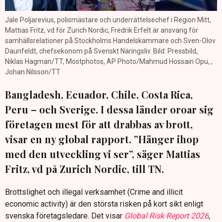
Jale Poljarevius, polismästare och underrättelsechef i Region Mitt,
Mattias Fritz, vd för Zurich Nordic, Fredrik Erfelt är ansvarig för
samhällsrelationer på Stockholms Handelskammare och Sven-Olov
Daunfeldt, chefsekonom på Svenskt Näringsliv. Bild: Pressbild,
Niklas Hagman/TT, Mostphotos, AP Photo/Mahmud Hossain Opu, ,
Johan Nilsson/TT
Bangladesh, Ecuador, Chile, Costa Rica,
Peru – och Sverige. I dessa länder oroar sig
företagen mest för att drabbas av brott,
visar en ny global rapport. ”Hänger ihop
med den utveckling vi ser”, säger Mattias
Fritz, vd på Zurich Nordic, till TN.
Brottslighet och illegal verksamhet (Crime and illicit
economic activity) är den största risken på kort sikt enligt
svenska företagsledare. Det visar
Global Risk Report 2026
,