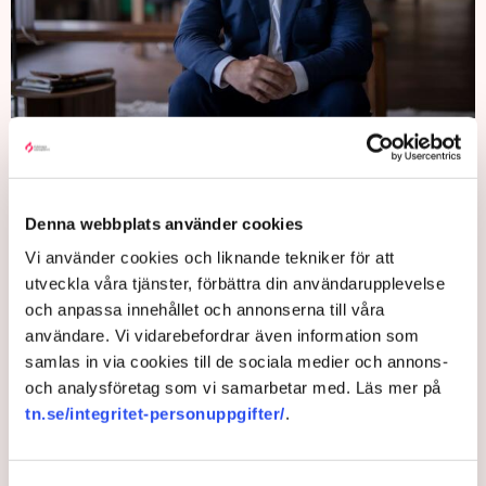
Sven-Olov Daunfeldt, chefsekonom på Svenskt Näringsliv. Bild: Kate
Gabor
Särskilt oroande är den låga anmälningsbenägenheten, menar
Denna webbplats använder cookies
Sven-Olov Daunfeldt. Den är ett tecken på bristande
förtroende för polisens förmåga att hantera brott mot företag.
Vi använder cookies och liknande tekniker för att
utveckla våra tjänster, förbättra din användarupplevelse
– Många företagare anmäler inte brott eftersom de anser att
och anpassa innehållet och annonserna till våra
det inte är någon idé. Då får vi ett rättsosäkert samhälle som
användare. Vi vidarebefordrar även information som
hotar tillväxt och investeringar.
samlas in via cookies till de sociala medier och annons-
Jale Poljarevius säger att han har förståelse för
och analysföretag som vi samarbetar med. Läs mer på
uppfattningen att anmälningar inte alltid leder till att brott
tn.se/integritet-personuppgifter/
.
klaras upp.
– Vi är medvetna om den förbättringspotential som vi har