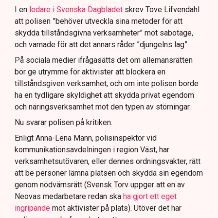
I en
ledare i Svenska Dagbladet
skrev Tove Lifvendahl
att polisen ”behöver utveckla sina metoder för att
skydda tillståndsgivna verksamheter” mot sabotage,
och varnade för att det annars råder ”djungelns lag”.
På sociala medier ifrågasätts det om allemansrätten
bör ge utrymme för aktivister att blockera en
tillståndsgiven verksamhet, och om inte polisen borde
ha en tydligare skyldighet att skydda privat egendom
och näringsverksamhet mot den typen av störningar.
Nu svarar polisen på kritiken.
Enligt Anna-Lena Mann, polisinspektör vid
kommunikationsavdelningen i region Väst, har
verksamhetsutövaren, eller dennes ordningsvakter, rätt
att be personer lämna platsen och skydda sin egendom
genom nödvärnsrätt (Svensk Torv uppger att en av
Neovas medarbetare redan ska
ha gjort ett eget
ingripande
mot aktivister på plats). Utöver det har