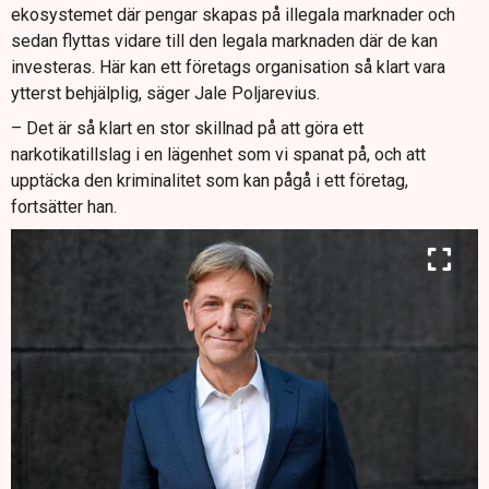
Polis, myndigheter och näringsliv efterlyser ökad
ekosystemet där pengar skapas på illegala marknader och
samverkan, bättre informationsdelning och ändrade
sedan flyttas vidare till den legala marknaden där de kan
sekretessregler för att stoppa utvecklingen.
investeras. Här kan ett företags organisation så klart vara
ytterst behjälplig, säger Jale Poljarevius.
– Det är så klart en stor skillnad på att göra ett
narkotikatillslag i en lägenhet som vi spanat på, och att
upptäcka den kriminalitet som kan pågå i ett företag,
fortsätter han.