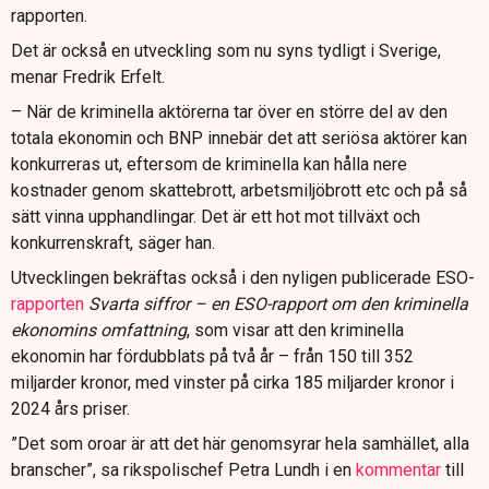
rapporten.
Det är också en utveckling som nu syns tydligt i Sverige,
menar Fredrik Erfelt.
– När de kriminella aktörerna tar över en större del av den
totala ekonomin och BNP innebär det att seriösa aktörer kan
konkurreras ut, eftersom de kriminella kan hålla nere
kostnader genom skattebrott, arbetsmiljöbrott etc och på så
sätt vinna upphandlingar. Det är ett hot mot tillväxt och
konkurrenskraft, säger han.
Utvecklingen bekräftas också i den nyligen publicerade ESO-
rapporten
Svarta siffror – en ESO-rapport om den kriminella
ekonomins omfattning
, som visar att den kriminella
ekonomin har fördubblats på två år – från 150 till 352
miljarder kronor, med vinster på cirka 185 miljarder kronor i
2024 års priser.
”Det som oroar är att det här genomsyrar hela samhället, alla
branscher”, sa rikspolischef Petra Lundh i en
kommentar
till