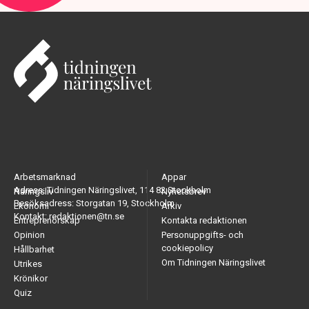
Arbetsmarknad
Appar
Adress: Tidningen Näringslivet, 114 82 Stockholm
Näringsliv
Nyhetsbrev
Besöksadress: Storgatan 19, Stockholm
Ekonomi
Arkiv
Kontakt: redaktionen@tn.se
Entreprenörskap
Kontakta redaktionen
Opinion
Personuppgifts- och
cookiepolicy
Hållbarhet
Om Tidningen Näringslivet
Utrikes
Krönikor
Quiz