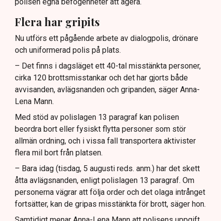
polisen egna befogenheter att agera.
Flera har gripits
Nu utförs ett pågående arbete av dialogpolis, drönare
och uniformerad polis på plats.
– Det finns i dagsläget ett 40-tal misstänkta personer,
cirka 120 brottsmisstankar och det har gjorts både
avvisanden, avlägsnanden och gripanden, säger Anna-
Lena Mann.
Med stöd av polislagen 13 paragraf kan polisen
beordra bort eller fysiskt flytta personer som stör
allmän ordning, och i vissa fall transportera aktivister
flera mil bort från platsen.
– Bara idag (tisdag, 5 augusti reds. anm.) har det skett
åtta avlägsnanden, enligt polislagen 13 paragraf. Om
personerna vägrar att följa order och det olaga intrånget
fortsätter, kan de gripas misstänkta för brott, säger hon.
Samtidigt menar Anna-Lena Mann att polisens uppgift