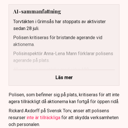
AI-sammanfattning
Torvtäkten i Grimsås har stoppats av aktivister
sedan 28 juli.
Polisen kritiseras för bristande agerande vid
aktionerna.
Polisinspektör Anna-Lena Mann förklarar polisens
agerande på plats.
40 personer misstänks med cirka 120
brottsmisstankar kopplade.
Läs mer
Polisen använder drönare och uniformerad polis
för att dokumentera bevis.
Polisen, som befinner sig på plats, kritiseras för att inte
agera tillräckligt då aktionerna kan fortgå för öppen ridå.
Samtidigt är polisarbetet komplext när det gäller
att navigera juridiska rättigheter och gränser.
Rickard Axdorff på Svensk Torv, anser att polisens
resurser
inte är tillräckliga
för att skydda verksamheten
och personalen.