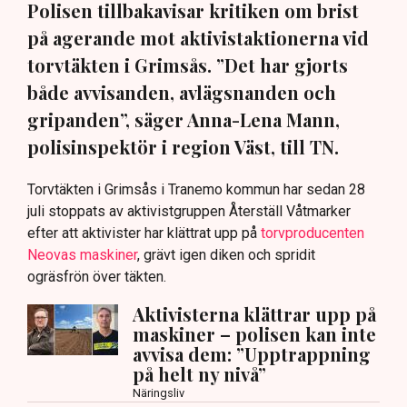
Polisen tillbakavisar kritiken om brist
på agerande mot aktivistaktionerna vid
torvtäkten i Grimsås. ”Det har gjorts
både avvisanden, avlägsnanden och
gripanden”, säger Anna-Lena Mann,
polisinspektör i region Väst, till TN.
Torvtäkten i Grimsås i Tranemo kommun har sedan 28
juli stoppats av aktivistgruppen Återställ Våtmarker
efter att aktivister har klättrat upp på
torvproducenten
Neovas maskiner
, grävt igen diken och spridit
ogräsfrön över täkten.
Aktivisterna klättrar upp på
maskiner – polisen kan inte
avvisa dem: ”Upptrappning
på helt ny nivå”
Näringsliv