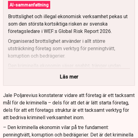
AI-sammanfattning
Brottslighet och illegal ekonomisk verksamhet pekas ut
som den största kortsiktiga risken av svenska
företagsledare i WEF:s Global Risk Report 2026.
Organiserad brottslighet använder i allt större
utsträckning företag som verktyg för penningtvätt,
korruption och bedrägerier.
Den kriminella ekonomin växer snabbt, tränger undan
seriösa aktörer och hotar tillväxt, konkurrenskraft och
Läs mer
skattebas.
Kriminella startar i ökande grad företag enbart för att
Jale Poljarevius konstaterar vidare att företag är ett tacksamt
begå brott, samtidigt som seriösa bolag både utnyttjas
mål för de kriminella – dels för att det är lätt starta företag,
och utsätts för brott.
dels för att ett företags struktur är ett tacksamt verktyg för
Låg anmälningsbenägenhet bland företag skapar
att bedriva kriminell verksamhet inom.
rättsosäkerhet och speglar svagt förtroende för
– Den kriminella ekonomin vilar på tre fundament:
rättsväsendets förmåga att agera.
penningtvätt, korruption och bedrägerier. Det är det kriminella