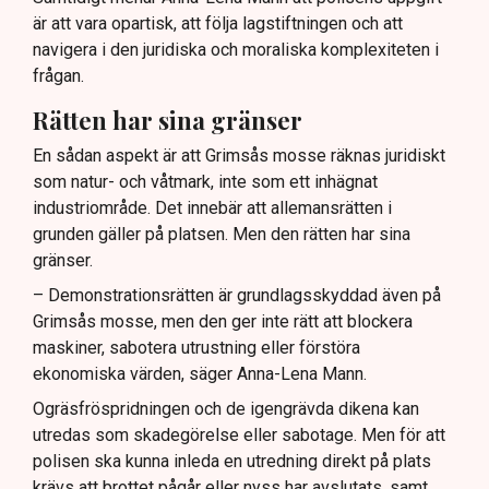
är att vara opartisk, att följa lagstiftningen och att
navigera i den juridiska och moraliska komplexiteten i
frågan.
Rätten har sina gränser
En sådan aspekt är att Grimsås mosse räknas juridiskt
som natur- och våtmark, inte som ett inhägnat
industriområde. Det innebär att allemansrätten i
grunden gäller på platsen. Men den rätten har sina
gränser.
– Demonstrationsrätten är grundlagsskyddad även på
Grimsås mosse, men den ger inte rätt att blockera
maskiner, sabotera utrustning eller förstöra
ekonomiska värden, säger Anna-Lena Mann.
Ogräsfröspridningen och de igengrävda dikena kan
utredas som skadegörelse eller sabotage. Men för att
polisen ska kunna inleda en utredning direkt på plats
krävs att brottet pågår eller nyss har avslutats, samt