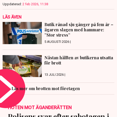
Uppdaterad:
2 feb 2026, 11:38
LÄS ÄVEN
Butik rånad sju gånger på fem år –
ägaren slagen med hammare:
”Stor stress”
5 AUGUSTI 2026 |
Nästan hälften av butikerna utsatta
för brott
13 JULI 2026 |
Läs mer om brotten mot företagen
HOTEN MOT ÄGANDERÄTTEN
Polisens svar efter sabotagen i