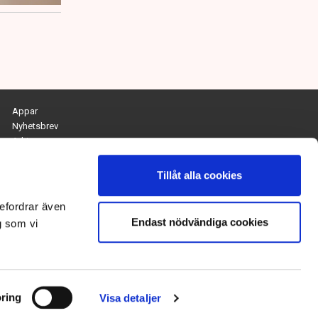
Appar
Nyhetsbrev
Arkiv
Kontakta redaktionen
Personuppgifts- och cookiepolicy
Tillåt alla cookies
Om Tidningen Näringslivet
efordrar även
Endast nödvändiga cookies
Chefredaktör och ansvarig utgivare:
g som vi
Anna Dalqvist
Kontakt: anna.dalqvist@tn.se
ring
Visa detaljer