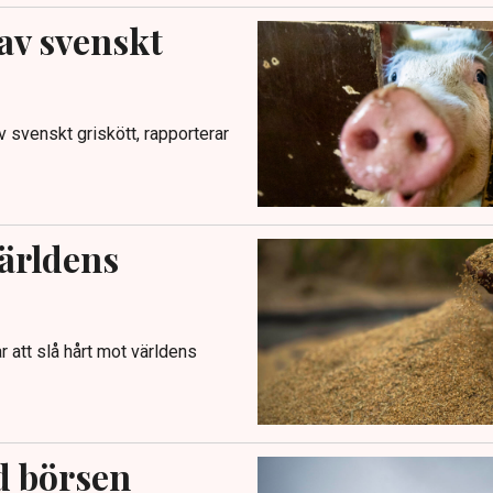
av svenskt
v svenskt griskött, rapporterar
världens
ar att slå hårt mot världens
d börsen