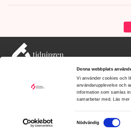
Denna webbplats använde
Vi använder cookies och lik
användarupplevelse och an
information som samlas in 
Adress: Tidningen Näringslivet, 114 82 Stockholm
Besöksadress: Storgatan 19, Stockholm
samarbetar med. Läs mer
Kontakt: redaktionen@tn.se
Samtyckesval
Nödvändig