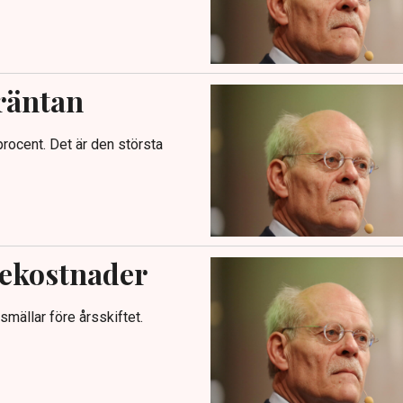
räntan
procent. Det är den största
tekostnader
smällar före årsskiftet.