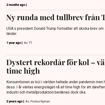
2 months ago |
Ny runda med tullbrev från
USA:s president Donald Trump fortsätter att skicka brev om si
länder.
1 year ago |
Av: TT
Dystert rekordår för kol – vä
time high
Konsumtionen av kol i världen haltade under pandemin men 
dess. I år väntas energislaget nå all time high för att däreft
industri och metallproduktion beräknas dock öka.
2 years ago |
Av: Pontus Nyman