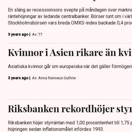
En släng av recessionsoro svepte på måndagen över markna
räntehöjningar av ledande centralbanker. Börser runt om i vä
Stockholmsbörsen vars breda OMXS-index backade 0,4 proc
3 years ago |
Av: TT
Kvinnor i Asien rikare än kv
Asiatiska kvinnor går om europeiska när det gäller förmögenh
3 years ago |
Av: Anna Renneus Guthrie
Riksbanken rekordhöjer sty
Riksbanken höjer styrräntan med 1,00 procentenhet till 1,75 
höjningen sedan inflationsmålet infördes 1993.