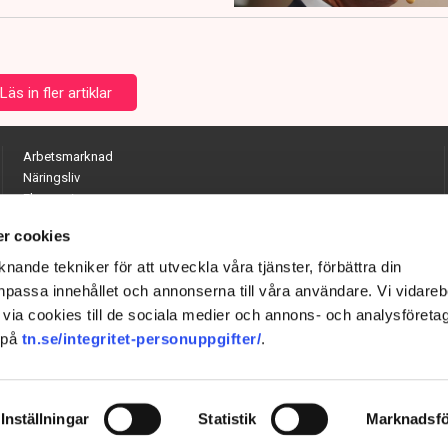
Läs in fler artiklar
Arbetsmarknad
Näringsliv
Ekonomi
Entreprenörskap
r cookies
Opinion
Hållbarhet
nande tekniker för att utveckla våra tjänster, förbättra din
Utrikes
passa innehållet och annonserna till våra användare. Vi vidareb
Krönikor
via cookies till de sociala medier och annons- och analysföreta
Quiz
 på
tn.se/integritet-personuppgifter/
.
Inställningar
Statistik
Marknadsfö