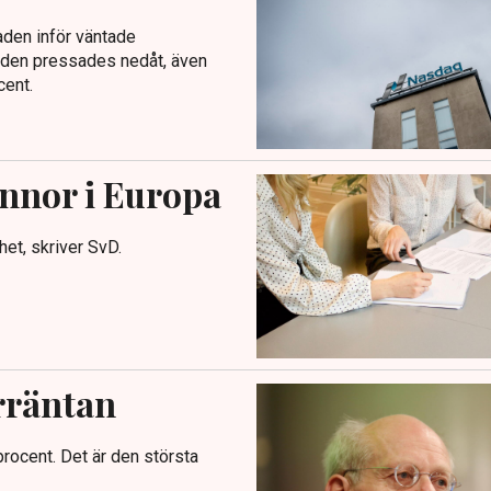
den inför väntade
rlden pressades nedåt, även
ent.
innor i Europa
et, skriver SvD.
rräntan
procent. Det är den största