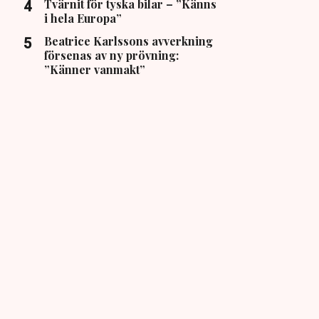
Tvärnit för tyska bilar – ”Känns
i hela Europa”
Beatrice Karlssons avverkning
försenas av ny prövning:
”Känner vanmakt”