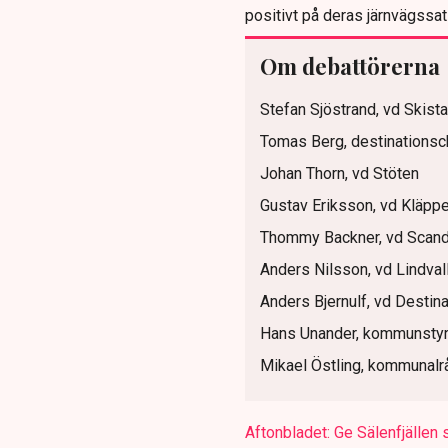
positivt på deras järnvägssat
Om debattörerna
Stefan Sjöstrand, vd Skist
Tomas Berg, destinationsc
Johan Thorn, vd Stöten
Gustav Eriksson, vd Kläpp
Thommy Backner, vd Scand
Anders Nilsson, vd Lindval
Anders Bjernulf, vd Destina
Hans Unander, kommunstyr
Mikael Östling, kommunal
Aftonbladet: Ge Sälenfjällen