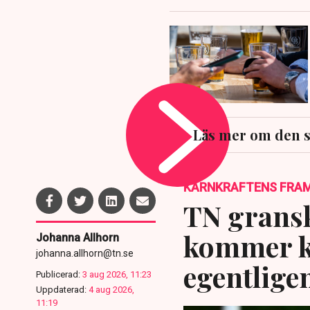
Läs mer om den 
KÄRNKRAFTENS FRA
TN gransk
kommer kä
Johanna Allhorn
johanna.allhorn@tn.se
egentlige
Publicerad:
3 aug 2026, 11:23
Uppdaterad:
4 aug 2026,
11:19