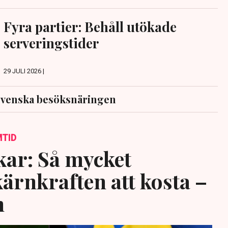
Fyra partier: Behåll utökade
serveringstider
29 JULI 2026 |
svenska besöksnäringen
MTID
ar: Så mycket
rnkraften att kosta –
n