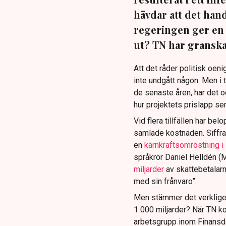
hävdar att det han
regeringen ger en 
ut? TN har granskat
Att det råder politisk oen
inte undgått någon. Men i t
de senaste åren, har det oc
hur projektets prislapp ser
Vid flera tillfällen har be
samlade kostnaden. Siffr
en
kärnkraftsomröstning 
språkrör Daniel Helldén (
miljarder
av skattebetalarn
med sin frånvaro”.
Men stämmer det verkligen
1 000 miljarder? När TN kon
arbetsgrupp inom Finansd