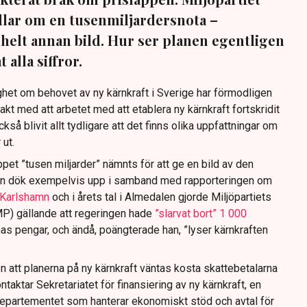
dlar om en tusenmiljardersnota –
helt annan bild. Hur ser planen egentligen
 alla siffror.
ighet om behovet av ny kärnkraft i Sverige har förmodligen
akt med att arbetet med att etablera ny kärnkraft fortskridit
kså blivit allt tydligare att det finns olika uppfattningar om
 ut.
loppet ”tusen miljarder” nämnts för att ge en bild av den
an dök exempelvis upp i samband med rapporteringen om
i Karlshamn
och i årets tal i Almedalen gjorde Miljöpartiets
MP) gällande att regeringen hade
”slarvat bort” 1 000
as pengar, och ändå, poängterade han, ”lyser kärnkraften
 att planerna på ny kärnkraft väntas kosta skattebetalarna
taktar Sekretariatet för finansiering av ny kärnkraft, en
epartementet som hanterar ekonomiskt stöd och avtal för