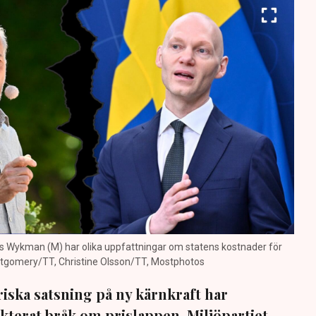
as Wykman (M) har olika uppfattningar om statens kostnader för
ontgomery/TT, Christine Olsson/TT, Mostphotos
iska satsning på ny kärnkraft har
fekterat bråk om prislappen. Miljöpartiet