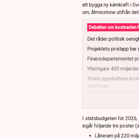
att bygga ny kärnkraft i Sv
om, åtminstone utifrån det
Debatten om kostnaden f
Det råder politisk oenig
Projektets prislapp har 
Finansdepartementet pre
Ytterligare 400 miljarde
Totala uppskattade kost
slutförvar.
Regeringen och Miljöpar
I statsbudgeten för 2026, 
ingår följande tre poster (
Låneram på 220 milja