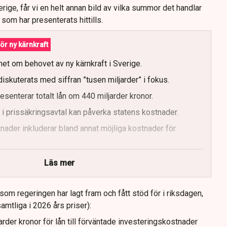
erige, får vi en helt annan bild av vilka summor det handlar
 som har presenterats hittills.
ör ny kärnkraft
het om behovet av ny kärnkraft i Sverige.
diskuterats med siffran ”tusen miljarder” i fokus.
senterar totalt lån om 440 miljarder kronor.
r i prissäkringsavtal kan påverka statens kostnader.
nader inkluderar bland annat möjliga kostnader för
tiet har olika syn på investeringens nödvändighet.
Läs mer
som regeringen har lagt fram och fått stöd för i riksdagen,
samtliga i 2026 års priser):
rder kronor för lån till förväntade investeringskostnader