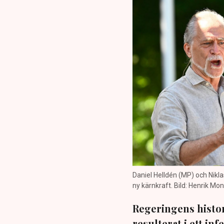
Daniel Helldén (MP) och Nikl
ny kärnkraft. Bild: Henrik M
Regeringens histor
resulterat i ett in