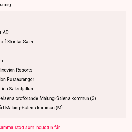
sning.
ar AB
hef Skistar Sälen
en
inavian Resorts
len Restauranger
tion Sälenfjällen
elsens ordförande Malung-Sälens kommun (S)
råd Malung-Sälens kommun (M)
 samma stöd som industrin får