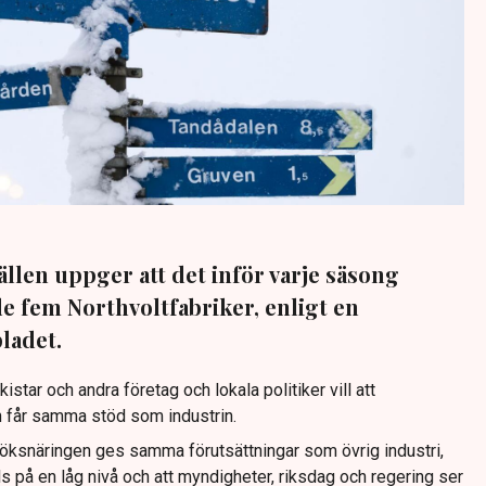
jällen uppger att det inför varje säsong
e fem Northvoltfabriker, enligt en
bladet.
istar och andra företag och lokala politiker vill att
n får samma stöd som industrin.
söksnäringen ges samma förutsättningar som övrig industri,
ls på en låg nivå och att myndigheter, riksdag och regering ser