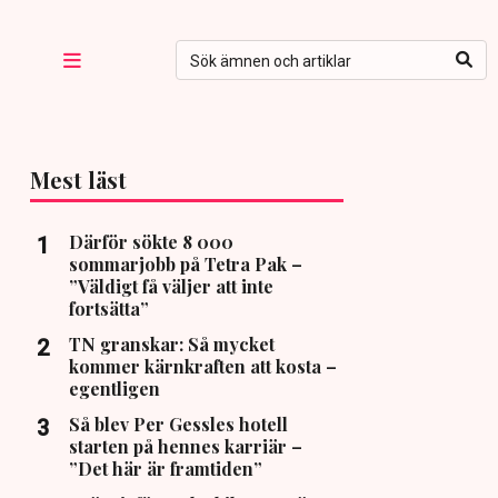
Mest läst
Därför sökte 8 000
sommarjobb på Tetra Pak –
”Väldigt få väljer att inte
fortsätta”
TN granskar: Så mycket
kommer kärnkraften att kosta –
egentligen
Så blev Per Gessles hotell
starten på hennes karriär –
”Det här är framtiden”