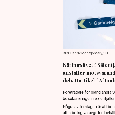
Bild: Henrik Montgomery/TT
Näringslivet i Sälenf
anställer motsvarand
debattartikel i Afton
Företrädare för bland andra Sk
besöksnäringen i Sälenfjälle
Några av förslagen är att be
att arbetsgivaravgiften behål