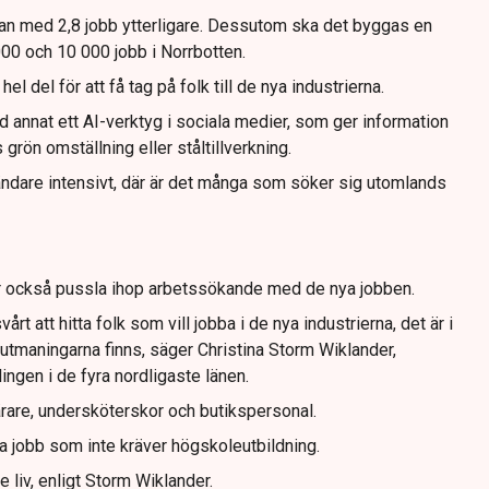
 man med 2,8 jobb ytterligare. Dessutom ska det byggas en
000 och 10 000 jobb i Norrbotten.
el del för att få tag på folk till de nya industrierna.
d annat ett AI-verktyg i sociala medier, som ger information
rön omställning eller ståltillverkning.
dare intensivt, där är det många som söker sig utomlands
 också pussla ihop arbetssökande med de nya jobben.
vårt att hitta folk som vill jobba i de nya industrierna, det är i
utmaningarna finns, säger Christina Storm Wiklander,
ngen i de fyra nordligaste länen.
ärare, undersköterskor och butikspersonal.
ga jobb som inte kräver högskoleutbildning.
e liv, enligt Storm Wiklander.