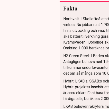
Fakta
Northvolt: I Skellefteå star
vintras. Nu jobbar runt 1 7
finns utveckling och viss ti
ska batteritillverkning gör
Kvarnsveden i Borlänge ska
Omkring 1 000 beräknas be
H2 Green Steel: I Boden ska
Antagligen behövs runt 1 5
tillkommer underleverantöre
det om så många som 10 00
Hybrit: LKAB:s, SSAB:s och V
Hybrit-projektet innebär at
är ännu oklart. Fast bara fö
färdigställa, beräknas 2 
LKAB behöver rekrytera mel