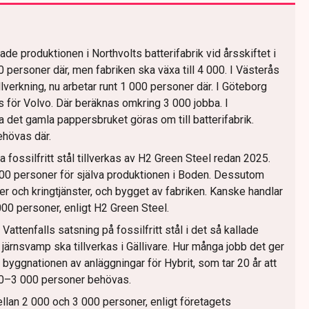
tade produktionen i Northvolts batterifabrik vid årsskiftet i
00 personer där, men fabriken ska växa till 4 000. I Västerås
llverkning, nu arbetar runt 1 000 personer där. I Göteborg
as för Volvo. Där beräknas omkring 3 000 jobba. I
 det gamla pappersbruket göras om till batterifabrik.
hövas där.
 fossilfritt stål tillverkas av H2 Green Steel redan 2025.
00 personer för själva produktionen i Boden. Dessutom
r och kringtjänster, och bygget av fabriken. Kanske handlar
0 personer, enligt H2 Green Steel.
attenfalls satsning på fossilfritt stål i det så kallade
t järnsvamp ska tillverkas i Gällivare. Hur många jobb det ger
r byggnationen av anläggningar för Hybrit, som tar 20 år att
000–3 000 personer behövas.
lan 2 000 och 3 000 personer, enligt företagets