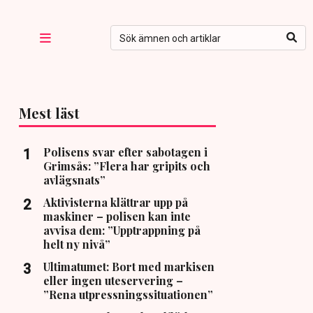
Mest läst
Polisens svar efter sabotagen i
Grimsås: ”Flera har gripits och
avlägsnats”
Aktivisterna klättrar upp på
maskiner – polisen kan inte
avvisa dem: ”Upptrappning på
helt ny nivå”
Ultimatumet: Bort med markisen
eller ingen uteservering –
”Rena utpressningssituationen”