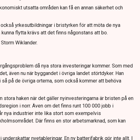
konomiskt utsatta områden kan få en annan säkerhet och
ckså yrkesutbildningar i bristyrken för att möta de nya
kunna flytta krävs att det finns någonstans att bo.
 Storm Wiklander.
ergångsproblem då nya stora investeringar kommer. Som med
det, även nu när byggandet i övriga landet störtdyker. Han
i så på de övriga orterna, som också kommer att behöva
stora haken när det gäller nyinvesteringarna är bristen på en
egion i norr. Även om det finns runt 100 000 jobb i
r nya industrier inte lika stort som exempelvis
holmsområdet. Där finns en stor arbetsmarknad, som kan
i underskattar nyetableringar. En ny batterifabrik gör inte allt. I