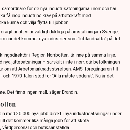
 samordnare för de nya industrisatsningarna i norr och har
söka få ihop industrins krav på arbetskraft med
ka kunna och vilja flytta till jobben.
dragit är att vi är väldigt duktiga på omställningar i Sverige,
om när det kommer nya industrier som "luftlandsätts" på det
klingsdirektör i Region Norrbotten, är inne på samma linje.
d nya jättesatsningar – särskilt i inte i norr, där befolkningen
r om att Arbetsmarknadsstyrelsen, AMS, föregångaren till
 och 1970-talen stod för "Alla måste söderut". Nu är det
are. Det finns ingen mall, säger Brandin.
botten
din med 30 000 nya jobb direkt i nya industrisatsningar under
Till det kommer lika många jobb för att sköta
, vårdpersonal och butiksanställda.