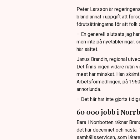
Peter Larsson är regeringens
bland annat i uppgift att för
förutsättningarna för att folk s
– En generell slutsats jag har 
men inte på nyetableringar, s
här sättet.
Janus Brandin, regional utvec
Det finns ingen vidare rutin vi
mest har minskat. Han skämta
Arbetsförmedlingen, på 1960-
annorlunda.
– Det här har inte gjorts tidig
60 000 jobb i Norr
Bara i Norrbotten räknar Bran
det här decenniet och nästa. 
samhällsservicen, som lärare