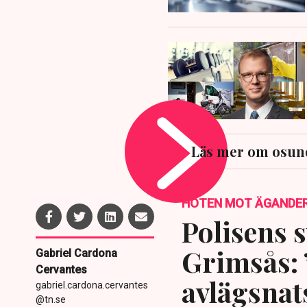
Läs mer om osun
HOTEN MOT ÄGANDE
Polisens s
Grimsås: 
Gabriel Cardona
Cervantes
avlägsnat
gabriel.cardona.cervantes
@tn.se