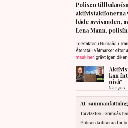
Polisen tillbakavi
aktivistaktionerna 
både avvisanden, 
Lena Mann, polisins
Torvtäkten i Grimsås i Tr
Återställ Våtmarker efter a
maskiner
, grävt igen dike
Aktivi
kan in
nivå”
Näringsliv
AI-sammanfattnin
Torvtäkten i Grimsås har
Polisen kritiseras för b