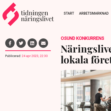
START
ARBETSMARKNAD
OSUND KONKURRENS
Näringsliv
lokala före
Publicerad:
24 apr 2023, 22:30