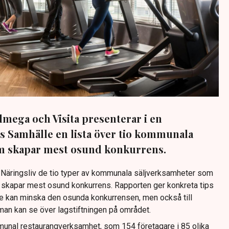
lmega och Visita presenterar i en
ns Samhälle en lista över tio kommunala
m skapar mest osund konkurrens.
kt Näringsliv de tio typer av kommunala säljverksamheter som
 skapar mest osund konkurrens. Rapporten ger konkreta tips
de kan minska den osunda konkurrensen, men också till
man kan se över lagstiftningen på området.
munal restaurangverksamhet, som 154 företagare i 85 olika