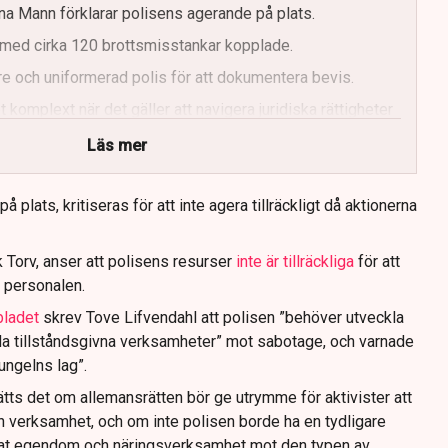
a Mann förklarar polisens agerande på plats.
med cirka 120 brottsmisstankar kopplade.
e och uniformerad polis för att dokumentera bevis.
 komplext när det gäller att navigera juridiska rättigheter
Läs mer
 plats, kritiseras för att inte agera tillräckligt då aktionerna
 Torv, anser att polisens resurser
inte är tillräckliga
för att
 personalen.
bladet
skrev Tove Lifvendahl att polisen ”behöver utveckla
da tillståndsgivna verksamheter” mot sabotage, och varnade
jungelns lag”.
tts det om allemansrätten bör ge utrymme för aktivister att
n verksamhet, och om inte polisen borde ha en tydligare
ivat egendom och näringsverksamhet mot den typen av