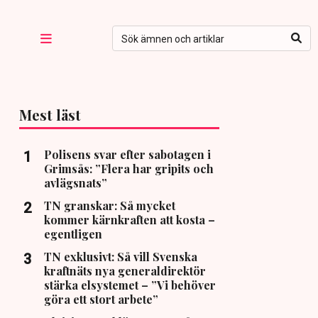
Mest läst
Polisens svar efter sabotagen i
Grimsås: ”Flera har gripits och
avlägsnats”
TN granskar: Så mycket
kommer kärnkraften att kosta –
egentligen
TN exklusivt: Så vill Svenska
kraftnäts nya generaldirektör
stärka elsystemet – ”Vi behöver
göra ett stort arbete”