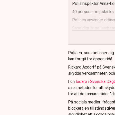
Polisinspektör Anna-Len
40 personer misstänks 
Polisen använder drönar
Samtidigt är polisarbetet
och gränser.
Polisen, som befinner sig på
kan fortgå för öppen ridå.
Rickard Axdorff på Svensk
skydda verksamheten och
I en
ledare i Svenska Dag
sina metoder för att skyd
för att det annars råder ”d
På sociala medier ifrågasä
blockera en tillståndsgive
skyldighet att skydda pr