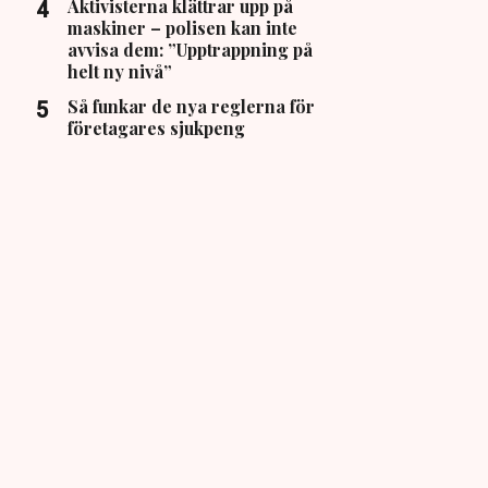
Aktivisterna klättrar upp på
maskiner – polisen kan inte
avvisa dem: ”Upptrappning på
helt ny nivå”
Så funkar de nya reglerna för
företagares sjukpeng