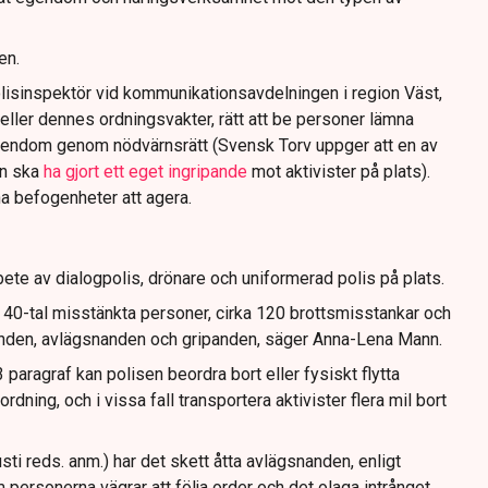
en.
lisinspektör vid kommunikationsavdelningen i region Väst,
eller dennes ordningsvakter, rätt att be personer lämna
gendom genom nödvärnsrätt (Svensk Torv uppger att en av
n ska
ha gjort ett eget ingripande
mot aktivister på plats).
na befogenheter att agera.
ete av dialogpolis, drönare och uniformerad polis på plats.
t 40-tal misstänkta personer, cirka 120 brottsmisstankar och
anden, avlägsnanden och gripanden, säger Anna-Lena Mann.
paragraf kan polisen beordra bort eller fysiskt flytta
dning, och i vissa fall transportera aktivister flera mil bort
sti reds. anm.) har det skett åtta avlägsnanden, enligt
 personerna vägrar att följa order och det olaga intrånget