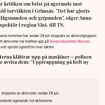
sar kritiken om brist på agerande mot
vid torvtäkten i Grimsås. ”Det har gjorts
avlägsnanden och gripanden”, säger Anna-
pektör i region Väst, till TN.
anemo kommun har sedan 28 juli stoppats av aktivistgruppen
tt aktivister har klättrat upp på
torvproducenten Neovas
n och spridit ogräsfrön över täkten.
sterna klättrar upp på maskiner – polisen
te avvisa dem: ”Upptrappning på helt ny
g
 stoppats av aktivister sedan 28 juli.
ristande agerande vid aktionerna.