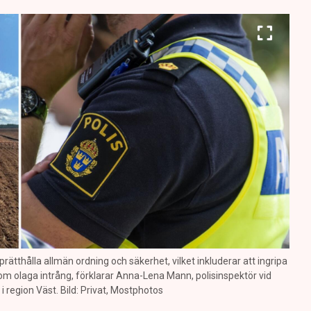
prätthålla allmän ordning och säkerhet, vilket inkluderar att ingripa
m olaga intrång, förklarar Anna-Lena Mann, polisinspektör vid
region Väst. Bild: Privat, Mostphotos