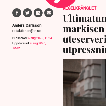
REGELKRÅNGLET
Ultimatum
markisen 
Anders Carlsson
redaktionen@tn.se
uteserver
Publicerad:
5 aug 2026, 11:24
Uppdaterad:
6 aug 2026,
utpressni
10:29