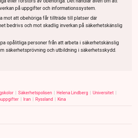
liga eller förstörs av obehöriga. Det handlar även om att
verkan på uppgifter och informationssystem.
ot att obehöriga får tillträde till platser där
et bedrivs och mot skadlig inverkan på säkerhetskänslig
a opålitliga personer från att arbeta i säkerhetskänslig
m säkerhetsprövning och utbildning i säkerhetsskydd.
gskolor
Säkerhetspolisen
Helena Lindberg
Universitet
uppgifter
Iran
Ryssland
Kina