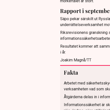
mörkertalet är stort.
Rapport i septembe
Säpo pekar särskilt ut Ryssla
underrättelseverksamhet mot
Riksrevisionens granskning syf
informationssäkerhetsarbete 
Resultatet kommer att samman
i år.
Joakim Magnå/TT
Fakta
Arbetet med säkerhetsskyd
verksamheten vad som ska s
Åtgärderna delas in i info
Informationssäkerhet är s