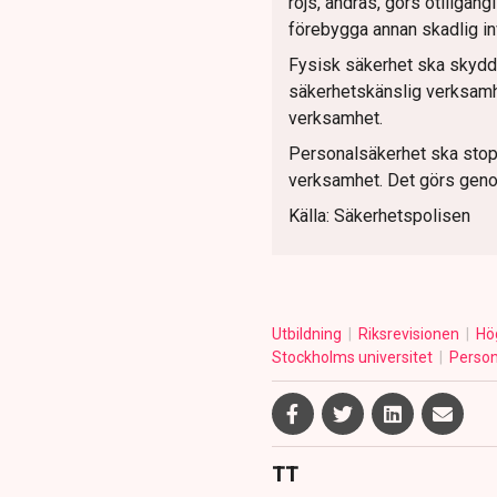
röjs, ändras, görs otillgäng
förebygga annan skadlig in
Fysisk säkerhet ska skydda m
säkerhetskänslig verksamh
verksamhet.
Personalsäkerhet ska stopp
verksamhet. Det görs geno
Källa: Säkerhetspolisen
Utbildning
Riksrevisionen
Hö
Stockholms universitet
Person
TT