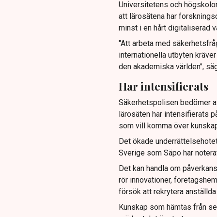
Universitetens och högskolo
att lärosätena har forsknings
minst i en hårt digitaliserad
"Att arbeta med säkerhetsfrå
internationella utbyten kräver
den akademiska världen", sä
Har intensifierats
Säkerhetspolisen bedömer at
lärosäten har intensifierats på
som vill komma över kunskap 
Det ökade underrättelsehotet 
Sverige som Säpo har noterat 
Det kan handla om påverkansop
rör innovationer, företagshe
försök att rekrytera anställd
Kunskap som hämtas från sekt