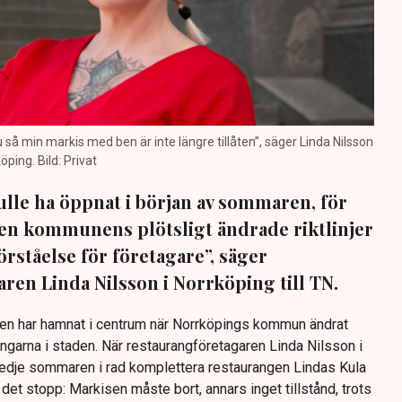
nu så min markis med ben är inte längre tillåten”, säger Linda Nilsson
öping. Bild: Privat
lle ha öppnat i början av sommaren, för
 Men kommunens plötsligt ändrade riktlinjer
förståelse för företagare”, säger
ren Linda Nilsson i Norrköping till TN.
Den har hamnat i centrum när Norrköpings kommun ändrat
ingarna i staden. När restaurangföretagaren Linda Nilsson i
redje sommaren i rad komplettera restaurangen Lindas Kula
det stopp: Markisen måste bort, annars inget tillstånd, trots