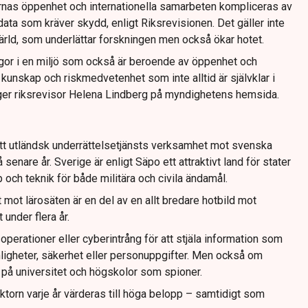
rnas öppenhet och internationella samarbeten kompliceras av
data som kräver skydd, enligt Riksrevisionen. Det gäller inte
 värld, som underlättar forskningen men också ökar hotet.
gor i en miljö som också är beroende av öppenhet och
 kunskap och riskmedvetenhet som inte alltid är självklar i
ger riksrevisor Helena Lindberg på myndighetens hemsida.
t utländsk underrättelsetjänsts verksamhet mot svenska
 senare år. Sverige är enligt Säpo ett attraktivt land för stater
och teknik för både militära och civila ändamål.
mot lärosäten är en del av en allt bredare hotbild mot
under flera år.
erationer eller cyberintrång för att stjäla information som
mligheter, säkerhet eller personuppgifter. Men också om
a på universitet och högskolor som spioner.
orn varje år värderas till höga belopp – samtidigt som