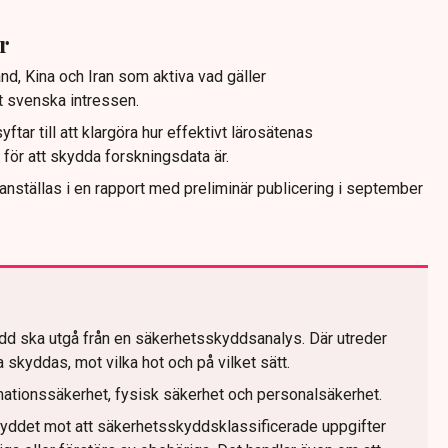
r
nd, Kina och Iran som aktiva vad gäller
 svenska intressen.
tar till att klargöra hur effektivt lärosätenas
för att skydda forskningsdata är.
ställas i en rapport med preliminär publicering i september
d ska utgå från en säkerhetsskyddsanalys. Där utreder
kyddas, mot vilka hot och på vilket sätt.
rmationssäkerhet, fysisk säkerhet och personalsäkerhet.
kyddet mot att säkerhetsskyddsklassificerade uppgifter