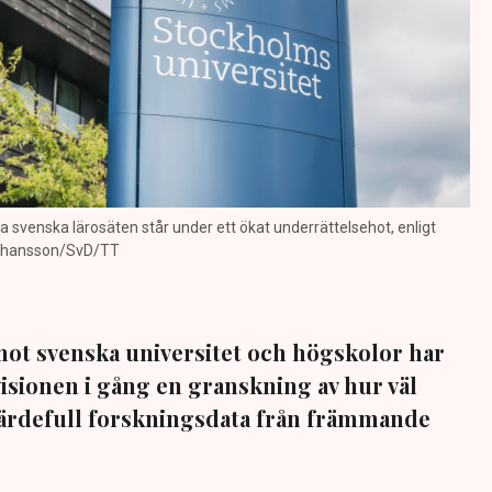
 svenska lärosäten står under ett ökat underrättelsehot, enligt
 Johansson/SvD/TT
ot svenska universitet och högskolor har
visionen i gång en granskning av hur väl
värdefull forskningsdata från främmande