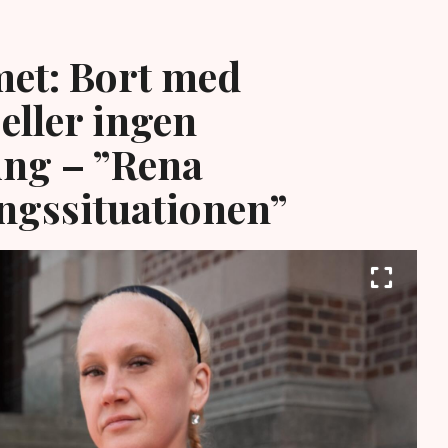
et: Bort med
eller ingen
ing – ”Rena
ngssituationen”