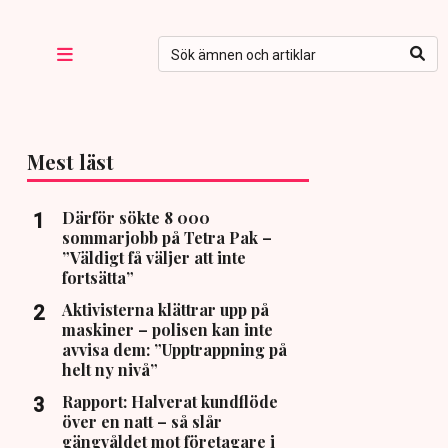
Mest läst
Därför sökte 8 000
sommarjobb på Tetra Pak –
”Väldigt få väljer att inte
fortsätta”
Aktivisterna klättrar upp på
maskiner – polisen kan inte
avvisa dem: ”Upptrappning på
helt ny nivå”
Rapport: Halverat kundflöde
över en natt – så slår
gängvåldet mot företagare i