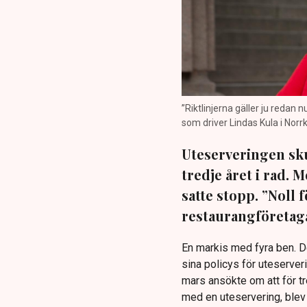
”Riktlinjerna gäller ju redan 
som driver Lindas Kula i Norrk
Uteserveringen sku
tredje året i rad.
satte stopp. ”Noll 
restaurangföretaga
En markis med fyra ben. 
sina policys för uteserver
mars ansökte om att för t
med en uteservering, blev 