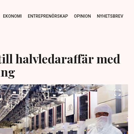
EKONOMI
ENTREPRENÖRSKAP
OPINION
NYHETSBREV
till halvledaraffär med
ing