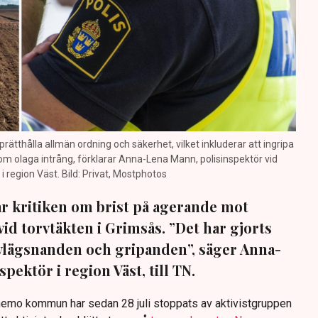
prätthålla allmän ordning och säkerhet, vilket inkluderar att ingripa
m olaga intrång, förklarar Anna-Lena Mann, polisinspektör vid
region Väst. Bild: Privat, Mostphotos
sar kritiken om brist på agerande mot
vid torvtäkten i Grimsås. ”Det har gjorts
avlägsnanden och gripanden”, säger Anna-
pektör i region Väst, till TN.
anemo kommun har sedan 28 juli stoppats av aktivistgruppen