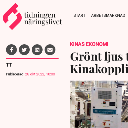
START
ARBETSMARKNAD
KINAS EKONOMI
Grönt ljus 
Kinakoppl
TT
Publicerad:
28 okt 2022, 10:00