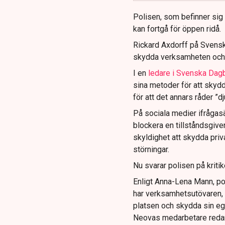
Polisen, som befinner sig på
kan fortgå för öppen ridå.
Rickard Axdorff på Svensk
skydda verksamheten och
I en
ledare i Svenska Dag
sina metoder för att skyd
för att det annars råder ”d
På sociala medier ifrågasä
blockera en tillståndsgive
skyldighet att skydda pr
störningar.
Nu svarar polisen på kritik
Enligt Anna-Lena Mann, po
har verksamhetsutövaren, 
platsen och skydda sin e
Neovas medarbetare reda