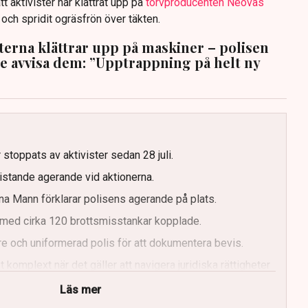
tt aktivister har klättrat upp på
torvproducenten Neovas
n och spridit ogräsfrön över täkten.
sterna klättrar upp på maskiner – polisen
te avvisa dem: ”Upptrappning på helt ny
g
 stoppats av aktivister sedan 28 juli.
ristande agerande vid aktionerna.
a Mann förklarar polisens agerande på plats.
med cirka 120 brottsmisstankar kopplade.
e och uniformerad polis för att dokumentera bevis.
 komplext när det gäller att navigera juridiska rättigheter
Läs mer