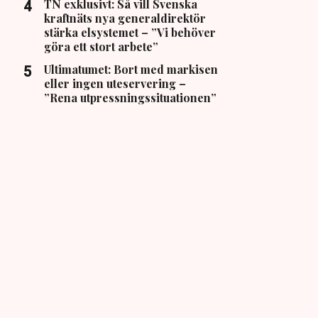
TN exklusivt: Så vill Svenska
kraftnäts nya generaldirektör
stärka elsystemet – ”Vi behöver
göra ett stort arbete”
Ultimatumet: Bort med markisen
eller ingen uteservering –
”Rena utpressningssituationen”