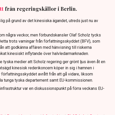
tt
från regeringskällor i Berlin.
slig på grund av det kinesiska ägandet, utreds just nu av
s om några veckor, men förbundskansler Olaf Scholz tycks
Detta trots varningar från författningsskyddet (BFV), som
rån att godkänna affären med hänvisning till riskerna
ökat kinesiskt inflytande över halvledarmarknaden.
e tyska medier att Scholz regering ger grönt ljus även åt en
tatsägd kinesisk rederikoncern köper in sig i hamnen i
 författningsskyddet avrått från att gå vidare, liksom
alla tunga tyska departement samt EU-kommissionen.
infrastruktur var en diskussionspunkt på förra veckans EU-