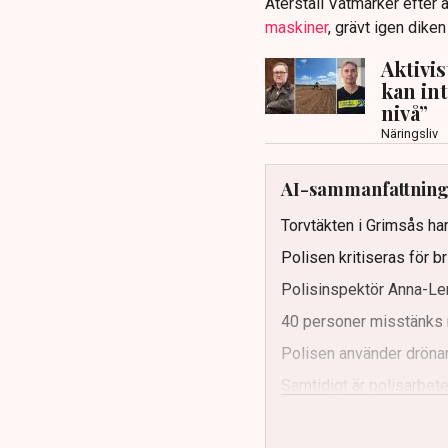
Återställ Våtmarker efter a
maskiner
, grävt igen dike
Aktivi
kan in
nivå”
Näringsliv
AI-sammanfattnin
Torvtäkten i Grimsås har
Polisen kritiseras för b
Polisinspektör Anna-Len
40 personer misstänks 
Polisen använder drönar
Samtidigt är polisarbetet
och gränser.