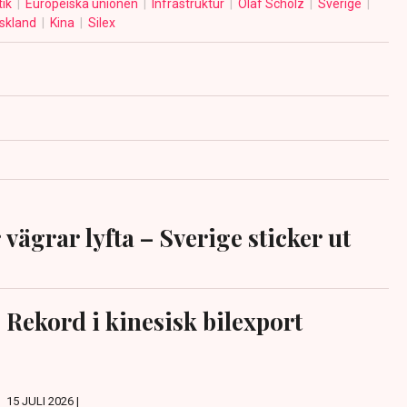
tik
Europeiska unionen
Infrastruktur
Olaf Scholz
Sverige
skland
Kina
Silex
 vägrar lyfta – Sverige sticker ut
Rekord i kinesisk bilexport
15 JULI 2026 |