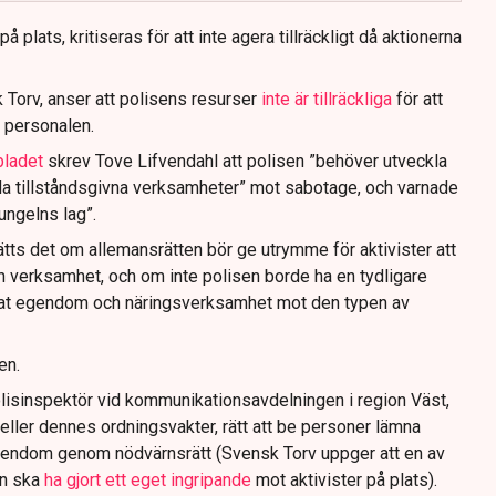
 plats, kritiseras för att inte agera tillräckligt då aktionerna
 Torv, anser att polisens resurser
inte är tillräckliga
för att
 personalen.
bladet
skrev Tove Lifvendahl att polisen ”behöver utveckla
da tillståndsgivna verksamheter” mot sabotage, och varnade
jungelns lag”.
tts det om allemansrätten bör ge utrymme för aktivister att
n verksamhet, och om inte polisen borde ha en tydligare
ivat egendom och näringsverksamhet mot den typen av
en.
lisinspektör vid kommunikationsavdelningen i region Väst,
eller dennes ordningsvakter, rätt att be personer lämna
gendom genom nödvärnsrätt (Svensk Torv uppger att en av
n ska
ha gjort ett eget ingripande
mot aktivister på plats).