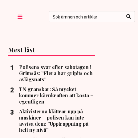
Mest läst
Polisens svar efter sabotagen i
Grimsås: ”Flera har gripits och
avlägsnats”
TN granskar: Så mycket
kommer kärnkraften att kosta –
egentligen
Aktivisterna klättrar upp på
maskiner – polisen kan inte
avvisa dem: ”Upptrappning på
helt ny nivå”