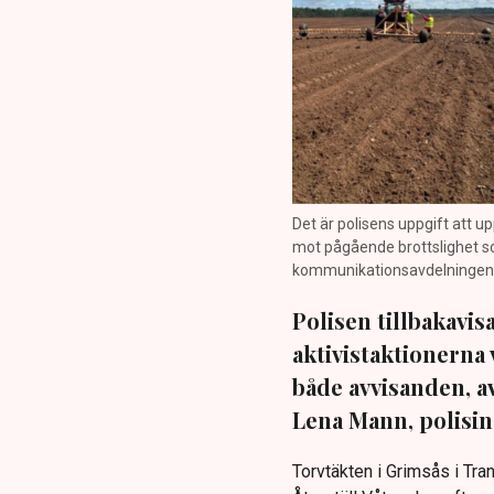
Det är polisens uppgift att up
mot pågående brottslighet so
kommunikationsavdelningen i 
Polisen tillbakavi
aktivistaktionerna 
både avvisanden, 
Lena Mann, polisins
Torvtäkten i Grimsås i Tr