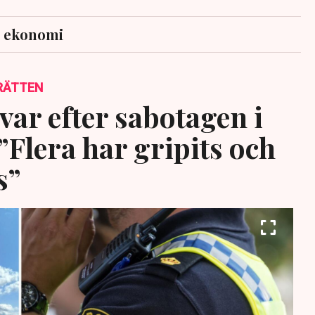
s ekonomi
RÄTTEN
var efter sabotagen i
”Flera har gripits och
s”