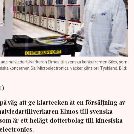
de halvledartillverkaren Elmos till svenska konkurrenten Silex, som
esiska koncernen Sai Microelectronics, väcker känslor i Tyskland. Bild:
T)
å väg att ge klartecken åt en försäljning av
vledartillverkaren Elmos till svenska
om är ett helägt dotterbolag till kinesiska
electronics.