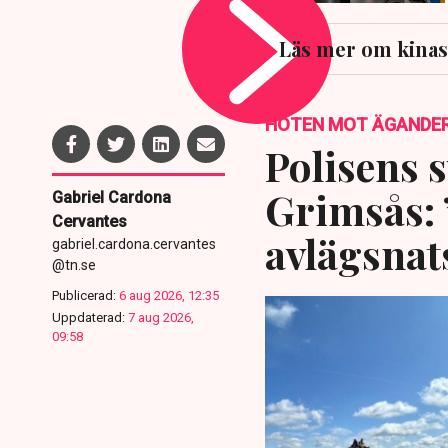
Läs mer om kina
HOTEN MOT ÄGANDE
Polisens s
Grimsås: 
Gabriel Cardona
Cervantes
avlägsnat
gabriel.cardona.cervantes
@tn.se
Publicerad:
6 aug 2026, 12:35
Uppdaterad:
7 aug 2026,
09:58