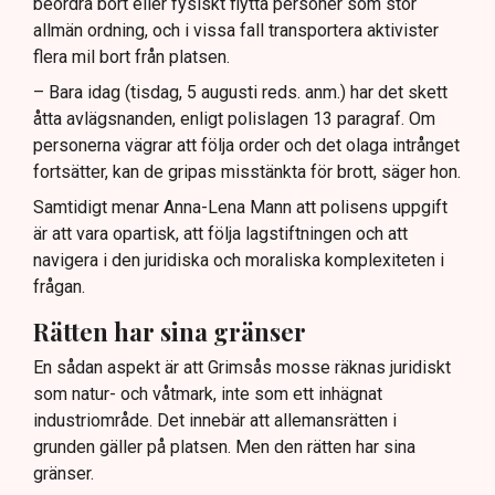
beordra bort eller fysiskt flytta personer som stör
allmän ordning, och i vissa fall transportera aktivister
flera mil bort från platsen.
– Bara idag (tisdag, 5 augusti reds. anm.) har det skett
åtta avlägsnanden, enligt polislagen 13 paragraf. Om
personerna vägrar att följa order och det olaga intrånget
fortsätter, kan de gripas misstänkta för brott, säger hon.
Samtidigt menar Anna-Lena Mann att polisens uppgift
är att vara opartisk, att följa lagstiftningen och att
navigera i den juridiska och moraliska komplexiteten i
frågan.
Rätten har sina gränser
En sådan aspekt är att Grimsås mosse räknas juridiskt
som natur- och våtmark, inte som ett inhägnat
industriområde. Det innebär att allemansrätten i
grunden gäller på platsen. Men den rätten har sina
gränser.