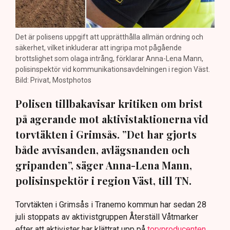
Det är polisens uppgift att upprätthålla allmän ordning och
säkerhet, vilket inkluderar att ingripa mot pågående
brottslighet som olaga intrång, förklarar Anna-Lena Mann,
polisinspektör vid kommunikationsavdelningen i region Väst.
Bild: Privat, Mostphotos
Polisen tillbakavisar kritiken om brist
på agerande mot aktivistaktionerna vid
torvtäkten i Grimsås. ”Det har gjorts
både avvisanden, avlägsnanden och
gripanden”, säger Anna-Lena Mann,
polisinspektör i region Väst, till TN.
Torvtäkten i Grimsås i Tranemo kommun har sedan 28
juli stoppats av aktivistgruppen Återställ Våtmarker
efter att aktivister har klättrat upp på
torvproducenten