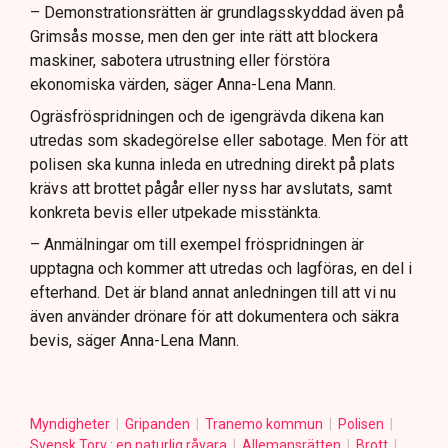
– Demonstrationsrätten är grundlagsskyddad även på
Grimsås mosse, men den ger inte rätt att blockera
maskiner, sabotera utrustning eller förstöra
ekonomiska värden, säger Anna-Lena Mann.
Ogräsfröspridningen och de igengrävda dikena kan
utredas som skadegörelse eller sabotage. Men för att
polisen ska kunna inleda en utredning direkt på plats
krävs att brottet pågår eller nyss har avslutats, samt
konkreta bevis eller utpekade misstänkta.
– Anmälningar om till exempel fröspridningen är
upptagna och kommer att utredas och lagföras, en del i
efterhand. Det är bland annat anledningen till att vi nu
även använder drönare för att dokumentera och säkra
bevis, säger Anna-Lena Mann.
Myndigheter
Gripanden
Tranemo kommun
Polisen
Svensk Torv : en naturlig råvara
Allemansrätten
Brott