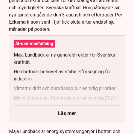
generaldirektör och chef för det statliga affärsverket
och myndigheten Svenska kraftnät. Hon påbörjade sin
nya tjänst omgående den 3 augusti och efterträder Per
Eckemark som sent i fjol fick sluta efter endast sju
månader på posten.
AI-sammanfattning
Maja Lundbäck är ny generaldirektör för Svenska
kraftnät.
Hon betonar behovet av stabil elförsörjning för
industrin.
Vinterns drift och beredskap blir en tidig prioritet.
Myndigheten ska förbereda sig för ny ellag 2027.
Maja Lundbäck vill se en mer proaktiv
Läs mer
systemoperatör.
Nya utlandsförbindelser ska analyseras noggrant.
Maja Lundbäck är energisystemsingenjör i botten och