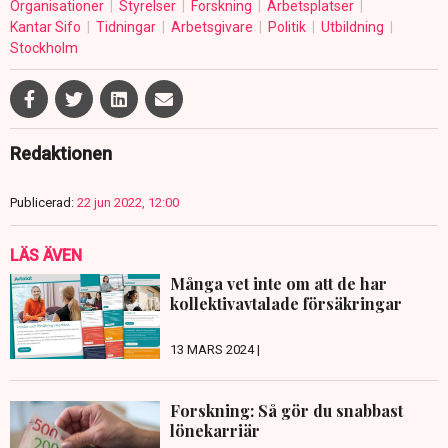
Organisationer
Styrelser
Forskning
Arbetsplatser
Kantar Sifo
Tidningar
Arbetsgivare
Politik
Utbildning
Stockholm
Redaktionen
Publicerad:
22 jun 2022, 12:00
LÄS ÄVEN
Många vet inte om att de har
kollektivavtalade försäkringar
13 MARS 2024 |
Forskning: Så gör du snabbast
lönekarriär