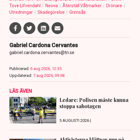
Tove Lifvendahl
Neova
Återställ Våtmarker
Drönare
Utredningar
Skadegörelse
Grimsås
Gabriel Cardona Cervantes
gabriel.cardona.cervantes@tn.se
Publicerad:
6 aug 2026, 12:35
Uppdaterad:
7 aug 2026, 09:58
LÄS ÄVEN
Ledare: Polisen måste kunna
stoppa sabotagen
5 AUGUSTI 2026 |
Aktivisterna klättrar upp på