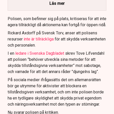
brottsmisstankar kopplade.
Läs mer
Polisen använder drönare och uniformerad polis
för att dokumentera bevis.
Polisen, som befinner sig på plats, kritiseras för att inte
agera tillräckligt då aktionerna kan fortgå för öppen ridå.
Samtidigt är polisarbetet komplext när det gäller
att navigera juridiska rättigheter och gränser.
Rickard Axdorff på Svensk Torv, anser att polisens
resurser
inte är tillräckliga
för att skydda verksamheten
och personalen.
I en
ledare i Svenska Dagbladet
skrev Tove Lifvendahl
att polisen ”behöver utveckla sina metoder för att
skydda tillståndsgivna verksamheter” mot sabotage,
och varnade för att det annars råder ”djungelns lag”.
På sociala medier ifrågasätts det om allemansrätten
bör ge utrymme för aktivister att blockera en
tillståndsgiven verksamhet, och om inte polisen borde
ha en tydligare skyldighet att skydda privat egendom
och näringsverksamhet mot den typen av störningar.
Nu svarar polisen på kritiken.