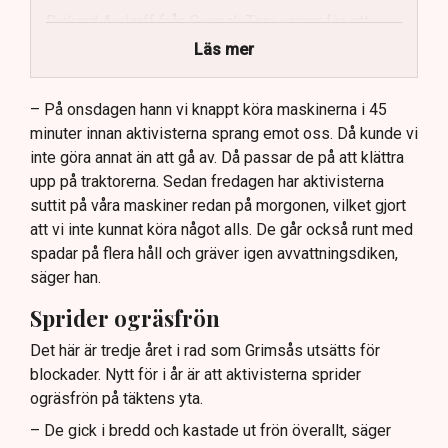
Rickard Axdorff från Svensk Torv varnar för ett
stort ekonomiskt sabotage.
Läs mer
Dialogpolisen på plats står maktlös inför
aktivisternas handlingar.
– På onsdagen hann vi knappt köra maskinerna i 45
minuter innan aktivisterna sprang emot oss. Då kunde vi
Frågor kvarstår om finansiering av illegal aktivism.
inte göra annat än att gå av. Då passar de på att klättra
upp på traktorerna. Sedan fredagen har aktivisterna
suttit på våra maskiner redan på morgonen, vilket gjort
att vi inte kunnat köra något alls. De går också runt med
spadar på flera håll och gräver igen avvattningsdiken,
säger han.
Sprider ogräsfrön
Det här är tredje året i rad som Grimsås utsätts för
blockader. Nytt för i år är att aktivisterna sprider
ogräsfrön på täktens yta.
– De gick i bredd och kastade ut frön överallt, säger