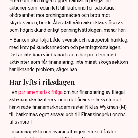
Eftersom föreningen öppet samlar in pengar till
aktioner som redan lett till lagföring för sabotage,
ohörsamhet mot ordningsmakten och brott mot
skyddslagen, borde Återställ Våtmarker klassificeras
som högriskkund enligt penningtvättslagen, menar han.
– Banken ska följa både svensk och europeisk banklag,
med krav på kundkännedom och penningtvättslagen.
Det är inte bara vår bransch som har problem med
aktivister som får finansiering, inte minst skogssektorn
har liknande problem, säger han.
Har lyfts i riksdagen
I en
parlamentarisk fråga
om hur finansiering av illegal
aktivism ska hanteras inom det finansiella systemet
hänvisade finansmarknadsminister Niklas Wykman (M)
till bankernas eget ansvar och till Finansinspektionens
tillsynsroll.
Finansinspektionen svarar att ingen enskild faktor