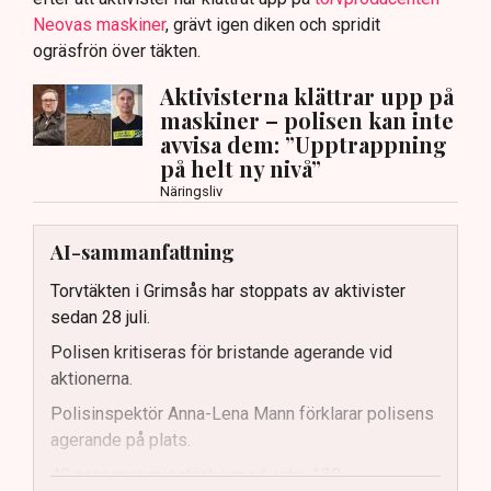
Neovas maskiner
, grävt igen diken och spridit
ogräsfrön över täkten.
Aktivisterna klättrar upp på
maskiner – polisen kan inte
avvisa dem: ”Upptrappning
på helt ny nivå”
Näringsliv
AI-sammanfattning
Torvtäkten i Grimsås har stoppats av aktivister
sedan 28 juli.
Polisen kritiseras för bristande agerande vid
aktionerna.
Polisinspektör Anna-Lena Mann förklarar polisens
agerande på plats.
40 personer misstänks med cirka 120