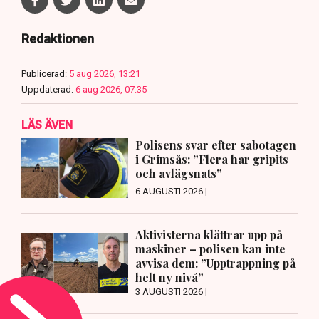
Redaktionen
Publicerad:
5 aug 2026, 13:21
Uppdaterad:
6 aug 2026, 07:35
LÄS ÄVEN
Polisens svar efter sabotagen
i Grimsås: ”Flera har gripits
och avlägsnats”
6 AUGUSTI 2026 |
Aktivisterna klättrar upp på
maskiner – polisen kan inte
avvisa dem: ”Upptrappning på
helt ny nivå”
3 AUGUSTI 2026 |