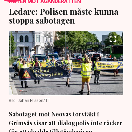
HOTEN MOT ÄGANDERÄTTEN
Ledare: Polisen måste kunna
stoppa sabotagen
Bild: Johan Nilsson/TT
Sabotaget mot Neovas torvtäkt i
Grimsås visar att dialogpolis inte räcker
för att skydda tillståndsgiven