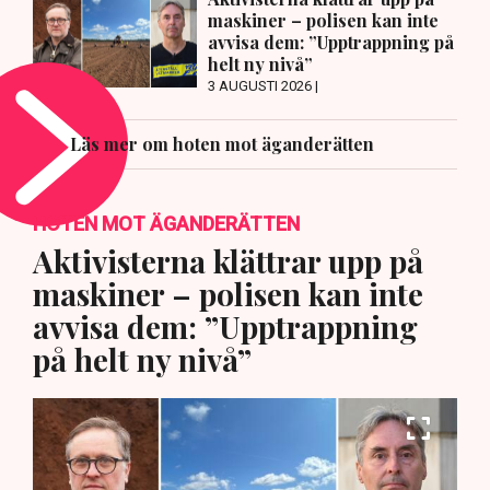
maskiner – polisen kan inte
avvisa dem: ”Upptrappning på
helt ny nivå”
3 AUGUSTI 2026 |
Läs mer om hoten mot äganderätten
HOTEN MOT ÄGANDERÄTTEN
Aktivisterna klättrar upp på
maskiner – polisen kan inte
avvisa dem: ”Upptrappning
på helt ny nivå”