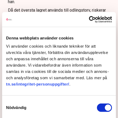
han.
Då det översta lagret används till odlingstorv, riskerar
stora delar av, eller hela, torvtäkten att bli otjänlig och
oanvändbar.
– Vi måste ta bort den del av täkten som är
kontaminerad, och det innebär stora kostnader. Jag vet
Denna webbplats använder cookies
inte hur mycket det rör sig om i år, men bara förra året
Vi använder cookies och liknande tekniker för att
kostade skadegörelsen på dikena flera hundra tusen,
utveckla våra tjänster, förbättra din användarupplevelse
säger han.
och anpassa innehållet och annonserna till våra
Rickard Axdorff, generalsekreterare på Svensk Torv, där
användare. Vi vidarebefordrar även information som
Neova är medlem, berättar att ogrässpridningen i
samlas in via cookies till de sociala medier och annons-
Grimsås nu täcker såväl hela ytan som färdigvarulagret
och analysföretag som vi samarbetar med. Läs mer på
som ligger i anslutning till täkten.
tn.se/integritet-personuppgifter/
.
”En upptrappning”
Samtyckesval
– Det här är en upptrappning på en helt ny nivå. I värsta
Nödvändig
fall pratar vi om ett industrisabotage i
storleksordningen 100 miljoner kronor, säger han.