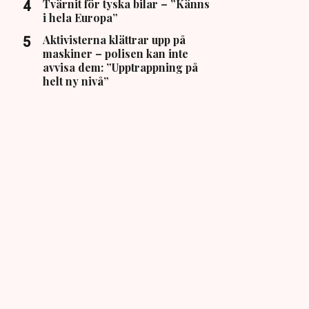
Tvärnit för tyska bilar – ”Känns
i hela Europa”
Aktivisterna klättrar upp på
maskiner – polisen kan inte
avvisa dem: ”Upptrappning på
helt ny nivå”