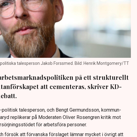
olitiska talesperson Jakob Forssmed. Bild: Henrik Montgomery/TT
rbets­marknads­politiken på ett strukturellt
 utanförskapet att cementeras, skriver KD-
ebatt.
politisk talesperson, och Bengt Germundsson, kommun­
aryd replikerar på Moderaten Oliver Rosengren kritik mot
rsörjnings­stödet för arbetsföra personer.
 försök att förvanska förslaget lämnar mycket i övrigt att