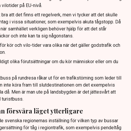
 vilotider på EU-nivå.
bra att det finns ett regelverk, men vi tycker att det skulle
ndantag i vissa situationer, som exempelvis akuta tågstopp. Då
när samhället verkligen behöver hjälp för att det står
ckor och inte kan ta sig någonstans.
r kör och vilo-tider vara olika när det gäller godstrafik och
on.
äldigt olika förutsättningar om du kör människor eller om du
uss på rundresa råkar ut för en trafikstörning som leder till
n inte köra fram till slutdestinationen om det exempelvis
la då. Men är man ute på landsbygden är det jättesvårt att
l turistbuss.
n försvåra läget ytterligare
de svenska regionernas inställning för vilken typ av bussar
gersättning för tåg i regiontrafik, som exempelvis pendeltåg