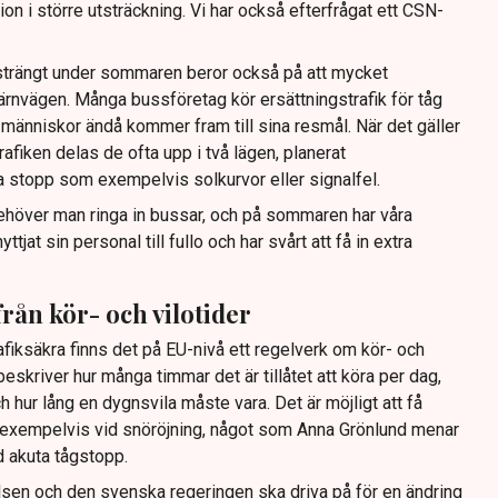
ion i större utsträckning. Vi har också efterfrågat ett CSN-
ansträngt under sommaren beror också på att mycket
ärnvägen. Många bussföretag kör ersättningstrafik för tåg
tt människor ändå kommer fram till sina resmål. När det gäller
rafiken delas de ofta upp i två lägen, planerat
a stopp som exempelvis solkurvor eller signalfel.
ehöver man ringa in bussar, och på sommaren har våra
tjat sin personal till fullo och har svårt att få in extra
från kör- och vilotider
rafiksäkra finns det på EU-nivå ett regelverk om kör- och
eskriver hur många timmar det är tillåtet att köra per dag,
h hur lång en dygnsvila måste vara. Det är möjligt att få
 exempelvis vid snöröjning, något som Anna Grönlund menar
d akuta tågstopp.
relsen och den svenska regeringen ska driva på för en ändring