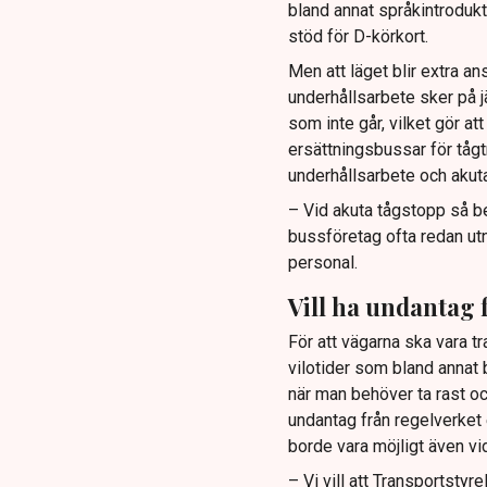
bland annat språkintrodukt
stöd för D-körkort.
Men att läget blir extra 
underhållsarbete sker på j
som inte går, vilket gör a
ersättningsbussar för tågt
underhållsarbete och akut
– Vid akuta tågstopp så b
bussföretag ofta redan utnyt
personal.
Vill ha undantag 
För att vägarna ska vara t
vilotider som bland annat b
när man behöver ta rast oc
undantag från regelverket
borde vara möjligt även vi
– Vi vill att Transportsty