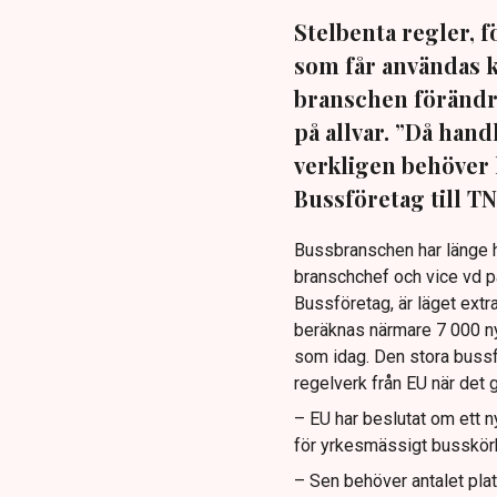
Stelbenta regler, f
som får användas k
branschen förändri
på allvar. ”Då han
verkligen behöver 
Bussföretag till TN
Bussbranschen har länge ha
branschchef och vice vd p
Bussföretag, är läget ext
beräknas närmare 7 000 ny
som idag. Den stora bussf
regelverk från EU när det 
– EU har beslutat om ett n
för yrkesmässigt busskörkor
– Sen behöver antalet pla