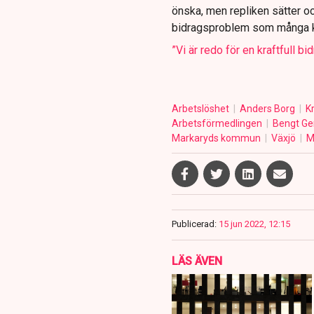
önska, men repliken sätter oc
bidrags­problem som många ko
”Vi är redo för en kraftfull bi
Arbetslöshet
Anders Borg
K
Arbetsförmedlingen
Bengt G
Markaryds kommun
Växjö
M
Publicerad:
15 jun 2022, 12:15
LÄS ÄVEN