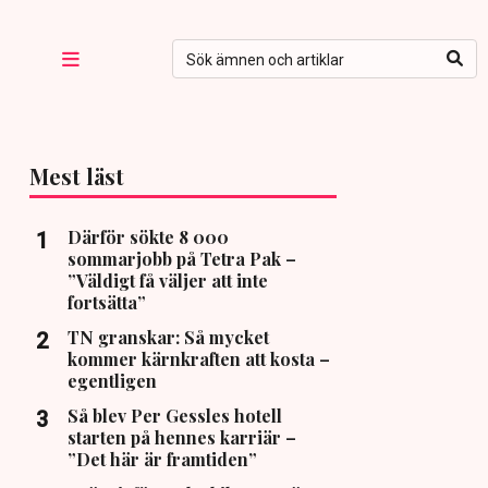
Mest läst
Därför sökte 8 000
sommarjobb på Tetra Pak –
”Väldigt få väljer att inte
fortsätta”
TN granskar: Så mycket
kommer kärnkraften att kosta –
egentligen
Så blev Per Gessles hotell
starten på hennes karriär –
”Det här är framtiden”