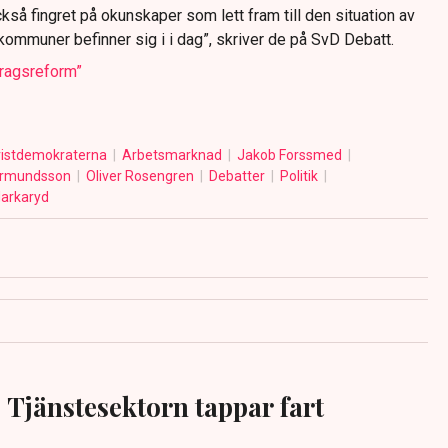
kså fingret på okunskaper som lett fram till den situation av
mmuner befinner sig i i dag”, skriver de på SvD Debatt.
drags­reform”
ristdemokraterna
Arbetsmarknad
Jakob Forssmed
ermundsson
Oliver Rosengren
Debatter
Politik
arkaryd
Tjänstesektorn tappar fart