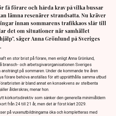
ör få förare och hårda krav på vilka bussar
an lämna resenärer strandsatta. Nu kräver
ngar innan sommarens trafikkaos slår till
dlar det om situationer när samhället
hjälp”, säger Anna Grönlund på Sveriges
.
ft en stor brist på förare, men enligt Anna Grönlund,
å bransch- och arbetsgivarorganisationen Sveriges
ra ansträngt på sommaren. Under de kommande tre åren
a förare behöva anställas för att upprätthålla samma utbud
örarbristen är bland annat en konsekvens av stelbenta
gäller ålderskrav, menar hon.
ytt körkortsdirektiv som sänker den generella minimiåldern
t från 24 till 21 år, men det är först klart 2029.
tser på vuxenutbildningarna öka och kompletteras med