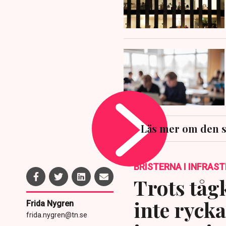
Läs mer om den 
BRISTERNA I INFRAS
Trots tåg
inte ryck
Frida Nygren
frida.nygren@tn.se