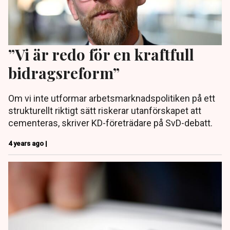
”Vi är redo för en kraftfull
bidrags­reform”
Om vi inte utformar arbets­marknads­politiken på ett
strukturellt riktigt sätt riskerar utanförskapet att
cementeras, skriver KD-företrädare på SvD-debatt.
4 years ago |