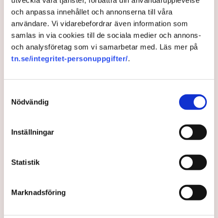
och anpassa innehållet och annonserna till våra
användare. Vi vidarebefordrar även information som
samlas in via cookies till de sociala medier och annons-
och analysföretag som vi samarbetar med. Läs mer på
tn.se/integritet-personuppgifter/
.
Samtyckesval
Så kan droganvändningen på
Nödvändig
arbetsplatserna stoppas – ”Är
så viktigt”
Inställningar
Narkotikaanvändandet ökar kraftigt i både statlig och
Statistik
privat sektor, och arbetsgivare saknar effektiva
möjligheter att kontrollera anställda och dem som
söker jobb. Nu kräver Svenskt Näringsliv och
Marknadsföring
Arbetsgivarverket att politikerna snabbt agerar för
att göra det lättare att drogtesta och