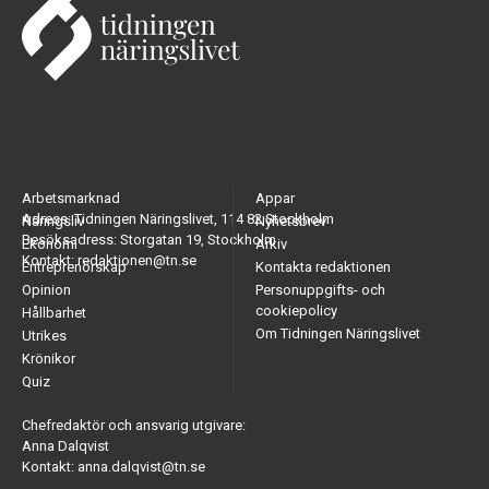
Arbetsmarknad
Appar
Adress: Tidningen Näringslivet, 114 82 Stockholm
Näringsliv
Nyhetsbrev
Besöksadress: Storgatan 19, Stockholm
Ekonomi
Arkiv
Kontakt: redaktionen@tn.se
Entreprenörskap
Kontakta redaktionen
Opinion
Personuppgifts- och
cookiepolicy
Hållbarhet
Om Tidningen Näringslivet
Utrikes
Krönikor
Quiz
Chefredaktör och ansvarig utgivare:
Anna Dalqvist
Kontakt: anna.dalqvist@tn.se