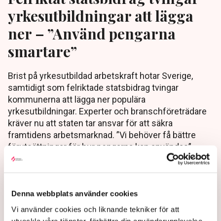
yrkesutbildningar att lägga
ner – ”Använd pengarna
smartare”
Brist på yrkesutbildad arbetskraft hotar Sverige,
samtidigt som felriktade statsbidrag tvingar
kommunerna att lägga ner populära
yrkesutbildningar. Experter och branschföreträdare
kräver nu att staten tar ansvar för att säkra
framtidens arbetsmarknad. ”Vi behöver få bättre
förutsättningar för hur pengarna kan användas”,
säger Marie Egerstad på VIS.
1 year ago |
Av: Martin Berg
Denna webbplats använder cookies
Vi använder cookies och liknande tekniker för att
utveckla våra tjänster, förbättra din användarupplevelse