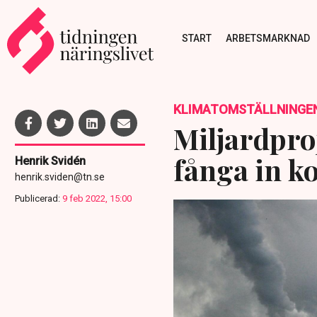
START
ARBETSMARKNAD
KLIMATOMSTÄLLNINGE
Miljardpro
fånga in k
Henrik Svidén
henrik.sviden@tn.se
Publicerad:
9 feb 2022, 15:00