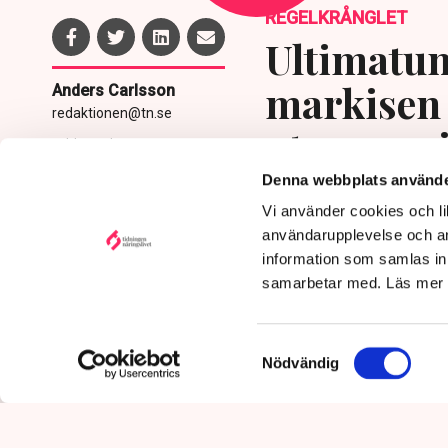
REGELKRÅNGLET
Ultimatum
markisen 
Anders Carlsson
redaktionen@tn.se
uteserver
Publicerad:
5 aug 2026, 11:24
Uppdaterad:
6 aug 2026,
utpressni
Denna webbplats använde
10:29
Vi använder cookies och lik
användarupplevelse och an
information som samlas in 
samarbetar med. Läs mer
Samtyckesval
Nödvändig