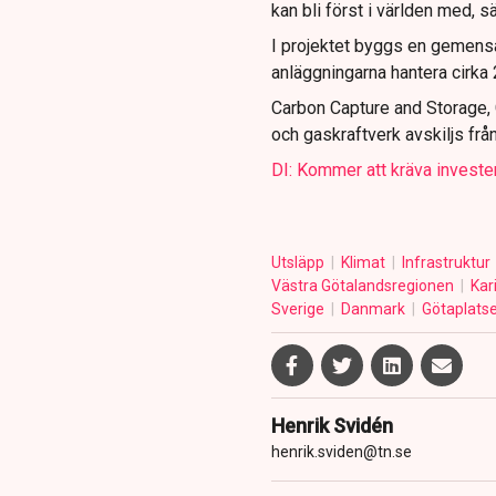
kan bli först i världen med, s
I projektet byggs en gemensam
anläggningarna hantera cirka 2
Carbon Capture and Storage, C
och gaskraftverk avskiljs frå
DI: Kommer att kräva investe
Utsläpp
Klimat
Infrastruktur
Västra Götalandsregionen
Kar
Sverige
Danmark
Götaplats
Henrik Svidén
henrik.sviden@tn.se