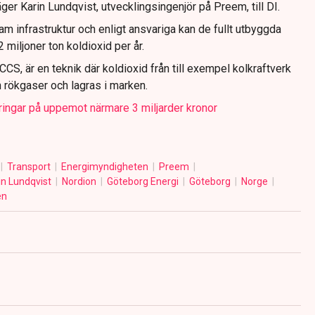
äger Karin Lundqvist, utvecklingsingenjör på Preem, till DI.
 infrastruktur och enligt ansvariga kan de fullt utbyggda
 miljoner ton koldioxid per år.
CS, är en teknik där koldioxid från till exempel kolkraftverk
n rökgaser och lagras i marken.
ringar på uppemot närmare 3 miljarder kronor
Transport
Energimyndigheten
Preem
in Lundqvist
Nordion
Göteborg Energi
Göteborg
Norge
en