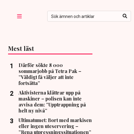
Mest läst
Därför sökte 8 000
sommarjobb på Tetra Pak –
”Väldigt få väljer att inte
fortsätta”
Aktivisterna klättrar upp på
maskiner – polisen kan inte
avvisa dem: ”Upptrappning på
helt ny nivå”
Ultimatumet: Bort med markisen
eller ingen uteservering –
”Rena utpressningssituationen”