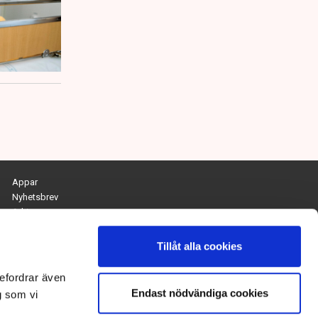
Appar
Nyhetsbrev
Arkiv
Kontakta redaktionen
Personuppgifts- och cookiepolicy
Tillåt alla cookies
Om Tidningen Näringslivet
efordrar även
Endast nödvändiga cookies
Chefredaktör och ansvarig utgivare:
g som vi
Anna Dalqvist