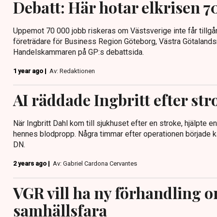
Debatt: Här hotar elkrisen 7
Uppemot 70 000 jobb riskeras om Västsverige inte får tillgång
företrädare för Business Region Göteborg, Västra Götaland
Handelskammaren på GP:s debattsida.
1 year ago |
Av: Redaktionen
AI räddade Ingbritt efter str
När Ingbritt Dahl kom till sjukhuset efter en stroke, hjälpte en 
hennes blodpropp. Några timmar efter operationen började k
DN.
2 years ago |
Av: Gabriel Cardona Cervantes
VGR vill ha ny förhandling 
samhällsfara