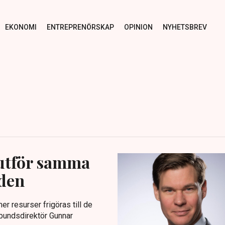
EKONOMI
ENTREPRENÖRSKAP
OPINION
NYHETSBREV
 utför samma
aden
er resurser frigöras till de
rbundsdirektör Gunnar