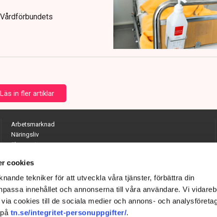
m Vårdförbundets
Läs in fler artiklar
Arbetsmarknad
Näringsliv
Ekonomi
Entreprenörskap
r cookies
Opinion
Hållbarhet
nande tekniker för att utveckla våra tjänster, förbättra din
Utrikes
passa innehållet och annonserna till våra användare. Vi vidareb
Krönikor
via cookies till de sociala medier och annons- och analysföreta
Quiz
 på
tn.se/integritet-personuppgifter/
.