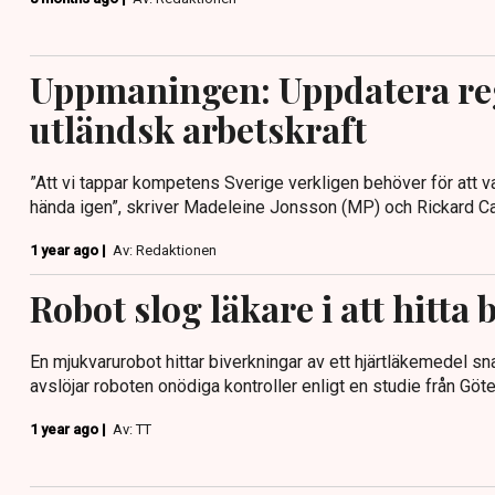
Uppmaningen: Uppdatera reg
utländsk arbetskraft
”Att vi tappar kompetens Sverige verkligen behöver för att va
hända igen”, skriver Madeleine Jonsson (MP) och Rickard Car
1 year ago |
Av: Redaktionen
Robot slog läkare i att hitta
En mjukvarurobot hittar biverkningar av ett hjärtläkemedel 
avslöjar roboten onödiga kontroller enligt en studie från Göt
1 year ago |
Av: TT