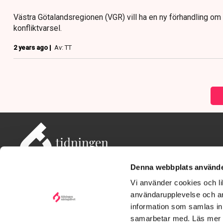
Västra Götalandsregionen (VGR) vill ha en ny förhandling o
konfliktvarsel.
2 years ago |
Av: TT
Denna webbplats använde
Vi använder cookies och lik
användarupplevelse och an
information som samlas in 
Adress: Tidningen Näringslivet, 114 82 Stockholm
Besöksadress: Storgatan 19, Stockholm
samarbetar med. Läs mer