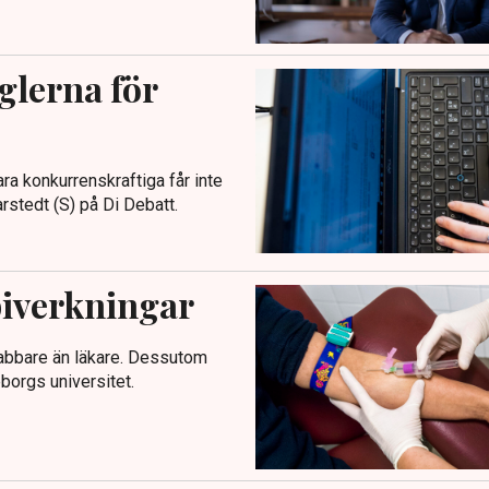
lerna för
ra konkurrenskraftiga får inte
stedt (S) på Di Debatt.
 biverkningar
snabbare än läkare. Dessutom
eborgs universitet.