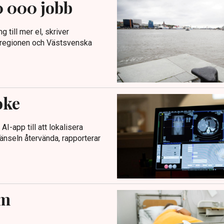
0 000 jobb
 till mer el, skriver
sregionen och Västsvenska
oke
AI-app till att lokalisera
änseln återvända, rapporterar
om