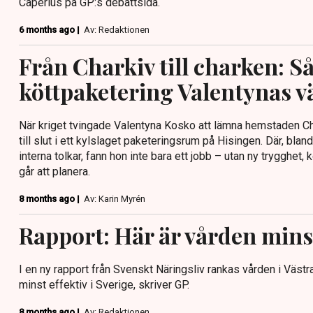
Caperius på GP:s debattsida.
6 months ago |
Av: Redaktionen
Från Charkiv till charken: Så
köttpaketering Valentynas vä
När kriget tvingade Valentyna Kosko att lämna hemstaden Ch
till slut i ett kylslaget paketeringsrum på Hisingen. Där, blan
interna tolkar, fann hon inte bara ett jobb – utan ny trygghet
går att planera.
8 months ago |
Av: Karin Myrén
Rapport: Här är vården minst
I en ny rapport från Svenskt Näringsliv rankas vården i Väs
minst effektiv i Sverige, skriver GP.
8 months ago |
Av: Redaktionen