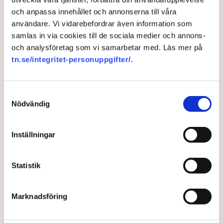
"I kombination med tidigare varsel begränsar det VGR:s
och anpassa innehållet och annonserna till våra
möjligheter att bedriva sjukvård i sådan grad det finns risk för
användare. Vi vidarebefordrar även information som
människors liv och hälsa", säger Kaarina Sundelin, hälso- och
samlas in via cookies till de sociala medier och annons-
sjukvårdsproduktionsdirektör i VGR, i ett pressmeddelande.
och analysföretag som vi samarbetar med. Läs mer på
tn.se/integritet-personuppgifter/
.
Strejker
Sjukvård
Västra Götalandsregionen
Varsel
Samtyckesval
Vårdförbundet
Nödvändig
Inställningar
TT
Statistik
Publicerad:
3 jun 2024, 12:30
Marknadsföring
LÄS ÄVEN
Tjänstesektorn tappar fart