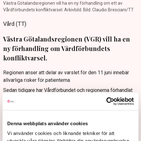
Västra Götalandsregionen vill ha en ny förhandling om ett av
Vårdförbundets konfliktvarsel. Arkivbild. Bild: Claudio Bresciani/TT
Vård (TT)
Västra Götalandsregionen (VGR) vill ha en
ny förhandling om Vårdförbundets
konfliktvarsel.
Regionen anser att delar av varslet för den 11 juni innebär
allvarliga risker för patienterna.
Sedan tidigare har Vårdförbundet och regionerna förhandlat
om strejken som riskerar att bryta ut under tisdagen. I flera
regioner backade facket då på konfliktåtgärder som
regionerna bedömt som samhällsfarliga.
Nu vill VGR ha förhandlingar även om varslet som lagts för
Denna webbplats använder cookies
den 11 juni, som bland annat gäller fyra sjukhusförvaltningar i
Vi använder cookies och liknande tekniker för att
regionen.
utveckla våra tjänster, förbättra din användarupplevelse