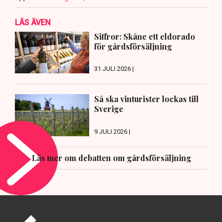
LÄS ÄVEN
Siffror: Skåne ett eldorado
för gårdsförsäljning
31 JULI 2026 |
Så ska vinturister lockas till
Sverige
9 JULI 2026 |
Läs mer om debatten om gårdsförsäljning