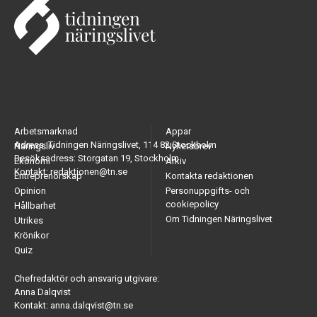
Arbetsmarknad
Appar
Adress: Tidningen Näringslivet, 114 82 Stockholm
Näringsliv
Nyhetsbrev
Besöksadress: Storgatan 19, Stockholm
Ekonomi
Arkiv
Kontakt: redaktionen@tn.se
Entreprenörskap
Kontakta redaktionen
Opinion
Personuppgifts- och
cookiepolicy
Hållbarhet
Om Tidningen Näringslivet
Utrikes
Krönikor
Quiz
Chefredaktör och ansvarig utgivare:
Anna Dalqvist
Kontakt: anna.dalqvist@tn.se