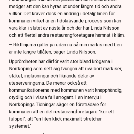
medger att den kan hyras ut under längre tid och andra
villkor. Det kräver dock en ändring i detaljplanen för
kommunen vilket är en tidskrävande process som kan
vara klar i slutet av nästa år och där har Linda Nilsson
och ett flertal andra restaurangföretagare hamnat i kläm.
– Riktlinjerna gäller ju redan nu så min markis med ben
är inte längre tillåten, säger Linda Nilsson.
Upprördheten har därför varit stor bland krögarna i
Norrköping som sett sig tvungna att riva bort markiser,
staket, inglasningar och liknande delar av
uteserveringarna. De menar också att
kommunikationerna med kommunen varit knapphändig,
otydlig och i vissa fall arrogant. I en intervju i
Norrköpings Tidningar säger en företrädare för
kommunen att en del restaurangföretagare ”kör ett
fulspel”, att ”en liten klick maximalt stretchar
systemet.”