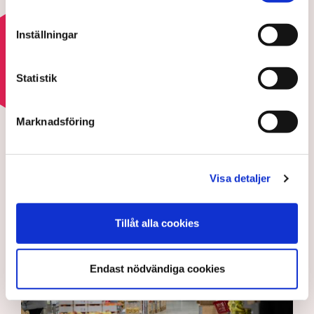
myndigheter
22 JULI 2026 |
Inställningar
Läs mer om regelkrånglet
Statistik
REGELKRÅNGLET
Marknadsföring
Debatt: Då tvingas företagen
kassera fullt fungerande
varor
Visa detaljer
Tillåt alla cookies
Endast nödvändiga cookies