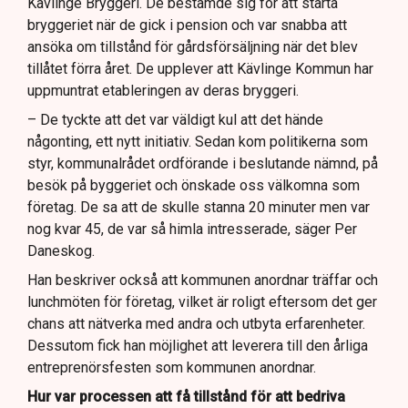
Kävlinge Bryggeri. De bestämde sig för att starta
bryggeriet när de gick i pension och var snabba att
ansöka om tillstånd för gårdsförsäljning när det blev
tillåtet förra året. De upplever att Kävlinge Kommun har
uppmuntrat etableringen av deras bryggeri.
– De tyckte att det var väldigt kul att det hände
någonting, ett nytt initiativ. Sedan kom politikerna som
styr, kommunalrådet ordförande i beslutande nämnd, på
besök på byggeriet och önskade oss välkomna som
företag. De sa att de skulle stanna 20 minuter men var
nog kvar 45, de var så himla intresserade, säger Per
Daneskog.
Han beskriver också att kommunen anordnar träffar och
lunchmöten för företag, vilket är roligt eftersom det ger
chans att nätverka med andra och utbyta erfarenheter.
Dessutom fick han möjlighet att leverera till den årliga
entreprenörsfesten som kommunen anordnar.
Hur var processen att få tillstånd för att bedriva