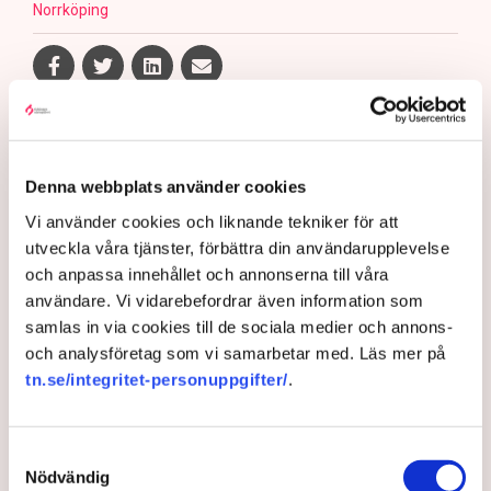
Norrköping
Anders Carlsson
redaktionen@tn.se
Denna webbplats använder cookies
Publicerad:
5 aug 2026, 11:24
Vi använder cookies och liknande tekniker för att
Uppdaterad:
6 aug 2026, 07:35
utveckla våra tjänster, förbättra din användarupplevelse
och anpassa innehållet och annonserna till våra
LÄS ÄVEN
användare. Vi vidarebefordrar även information som
Debatt: Då tvingas företagen
samlas in via cookies till de sociala medier och annons-
kassera fullt fungerande
och analysföretag som vi samarbetar med. Läs mer på
varor
tn.se/integritet-personuppgifter/
.
28 JULI 2026 |
Professorn: Försiktighet,
Samtyckesval
följsamhet och feghet präglar
Nödvändig