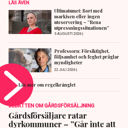
LÄS ÄVEN
Ultimatumet: Bort med
markisen eller ingen
uteservering – ”Rena
utpressningssituationen”
5 AUGUSTI 2026 |
Professorn: Försiktighet,
följsamhet och feghet präglar
myndigheter
22 JULI 2026 |
Läs mer om regelkrånglet
DEBATTEN OM GÅRDSFÖRSÄLJNING
Gårdsförsäljare ratar
dyrkommuner – ”Går inte att