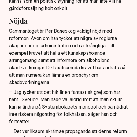
känns som en politisk styrning för att man inte vill ha
gårdsförsäljning helt enkelt.
Nöjda
Sammantaget är Per Daneskog väldigt nöjd med
reformen. Även om han tycker att några av reglerna
skapar onödig administration och är krångliga. Till
exempel kravet att hålla ett kunskapshöjande
arrangemang samt att informera om alkoholens
skadeverkningar. Det sistnämnda kravet har ändrats så
att man numera kan lämna en broschyr om
skadeverkningarna.
– Jag tycker att det här är en fantastisk grej som har
hänt i Sverige. Man hade väl aldrig trott att man skulle
kunna ändra på Systembolagets monopol och samtidigt
inte riskera någonting för folkhälsan, säger han och
fortsätter.
– Det var liksom skrämselpropaganda att denna reform