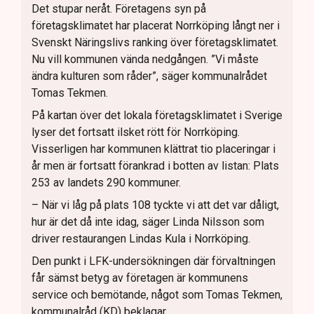
Det stupar neråt. Företagens syn på
företagsklimatet har placerat Norrköping långt ner i
Svenskt Näringslivs ranking över företagsklimatet.
Nu vill kommunen vända nedgången. ”Vi måste
ändra kulturen som råder”, säger kommunalrådet
Tomas Tekmen.
På kartan över det lokala företagsklimatet i Sverige
lyser det fortsatt ilsket rött för Norrköping.
Visserligen har kommunen klättrat tio placeringar i
år men är fortsatt förankrad i botten av listan: Plats
253 av landets 290 kommuner.
– När vi låg på plats 108 tyckte vi att det var dåligt,
hur är det då inte idag, säger Linda Nilsson som
driver restaurangen Lindas Kula i Norrköping.
Den punkt i LFK-undersökningen där förvaltningen
får sämst betyg av företagen är kommunens
service och bemötande, något som Tomas Tekmen,
kommunalråd (KD) beklagar.