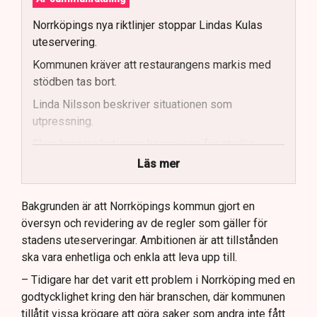
Norrköpings nya riktlinjer stoppar Lindas Kulas
uteservering.
Kommunen kräver att restaurangens markis med
stödben tas bort.
Linda Nilsson beskriver situationen som
utpressning.
Flera krögare kritiserar kommunen för otydlig
kommunikation.
Läs mer
Kommunen vill skapa enhetliga regler för
uteserveringar.
Bakgrunden är att Norrköpings kommun gjort en
översyn och revidering av de regler som gäller för
Lindas Kula ställer in uteserveringen för
stadens uteserveringar. Ambitionen är att tillstånden
sommaren.
ska vara enhetliga och enkla att leva upp till.
– Tidigare har det varit ett problem i Norrköping med en
godtycklighet kring den här branschen, där kommunen
tillåtit vissa krögare att göra saker som andra inte fått