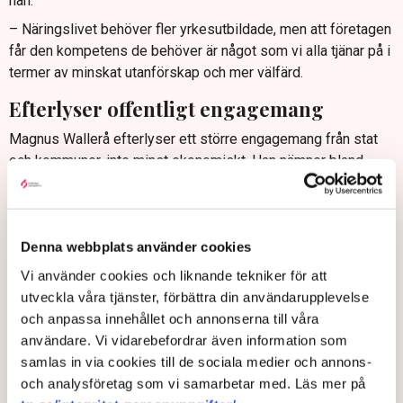
han.
– Näringslivet behöver fler yrkesutbildade, men att företagen
får den kompetens de behöver är något som vi alla tjänar på i
termer av minskat utanförskap och mer välfärd.
Efterlyser offentligt engagemang
Magnus Wallerå efterlyser ett större engagemang från stat
och kommuner, inte minst ekonomiskt. Han nämner bland
annat de arbetsplatsförlagda praktikplatserna (APL), som han
menar är avgörande för att fler ska vilja och våga välja
yrkesutbildningar.
Denna webbplats använder cookies
– Det kostar pengar för företag att ta emot praktikanter och i
synnerhet små företag kan se det som en belastning. Därför
Vi använder cookies och liknande tekniker för att
vore det rimligt med någon form av ersättning, säger han.
utveckla våra tjänster, förbättra din användarupplevelse
och anpassa innehållet och annonserna till våra
Dessutom vill han se ett ökat antal gymnasieskolor som ger
användare. Vi vidarebefordrar även information som
yrkesutbildning, men understryker att det då är viktigt att
samlas in via cookies till de sociala medier och annons-
utrustningen är modern och lever upp till dagens standard.
och analysföretag som vi samarbetar med. Läs mer på
Där är det också viktigt med samverkan mellan samhället och