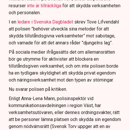
resurser
inte är tillräckliga
för att skydda verksamheten
och personalen.
I en
ledare i Svenska Dagbladet
skrev Tove Lifvendahl
att polisen ”behöver utveckla sina metoder för att
skydda tillståndsgivna verksamheter” mot sabotage,
och varnade för att det annars råder ”djungelns lag”.
På sociala medier ifrågasätts det om allemansrätten
bör ge utrymme för aktivister att blockera en
tillståndsgiven verksamhet, och om inte polisen borde
ha en tydligare skyldighet att skydda privat egendom
och näringsverksamhet mot den typen av störningar.
Nu svarar polisen på kritiken.
Enligt Anna-Lena Mann, polisinspektör vid
kommunikationsavdelningen i region Väst, har
verksamhetsutövaren, eller dennes ordningsvakter, rätt
att be personer lämna platsen och skydda sin egendom
genom nödvärnsrätt (Svensk Torv uppger att en av