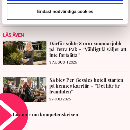
Endast nödvändiga cookies
Publicerad:
18 okt 2021, 10:25
Uppdaterad:
20 okt 2021, 10:47
LÄS ÄVEN
Därför sökte 8 000 sommarjobb
på Tetra Pak – ”Väldigt få väljer att
inte fortsätta”
3 AUGUSTI 2026 |
Så blev Per Gessles hotell starten
på hennes karriär – ”Det här är
framtiden”
29 JULI 2026 |
Läs mer om kompetenskrisen