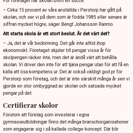
För företaget har skolan blivit en succé.
– Cirka 15 procent av våra anställda i Perstorp har gått på
skolan, och ser vi på dem som är födda 1985 eller senare är
siffran mycket högre, säger Bengt Johansson Ranmo.
Att starta skola är ett stort beslut. Är det värt det?
– Ja, det är vår bedömning. Det går inte alltid ihop
ekonomiskt. Företaget skjuter till pengar vissa år för
skolpengen räcker inte, men det är ändå värt att behålla
skolan. Vi driver den inte för att tjäna pengar utan för att få en
källa att ösa kompetens ur. Det är också väldigt god pr för
Perstorp som företag, och det är inte särskilt många år sen vi
gjorde en stor ombyggnad av skolan och satsade mycket
pengar på det.
Certifierar skolor
Förutom att företag som investerar i egna
gymnasieutbildningar finns det många branschorganisationer
som engagerar sig i så kallade college-koncept. Där blir