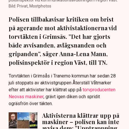
polisinspektör vid kommunikationsavdelningen i region Väst.
Bild: Privat, Mostphotos
Polisen tillbakavisar kritiken om brist
på agerande mot aktivistaktionerna vid
torvtäkten i Grimsås. ”Det har gjorts
både avvisanden, avlägsnanden och
gripanden”, säger Anna-Lena Mann,
polisinspektör i region Väst, till TN.
Torvtäkten i Grimsås i Tranemo kommun har sedan 28
juli stoppats av aktivistgruppen Återställ Våtmarker
efter att aktivister har klättrat upp på
torvproducenten
Neovas maskiner
, grävt igen diken och spridit
ogräsfrön över täkten.
Aktivisterna klättrar upp på
maskiner – polisen kan inte
avvisa dem: ”Upptrappning