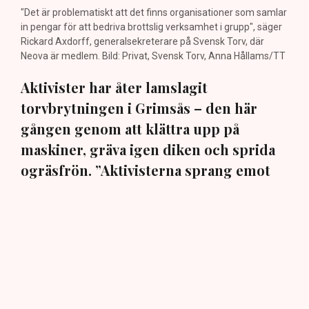
"Det är problematiskt att det finns organisationer som samlar
in pengar för att bedriva brottslig verksamhet i grupp", säger
Rickard Axdorff, generalsekreterare på Svensk Torv, där
Neova är medlem. Bild: Privat, Svensk Torv, Anna Hållams/TT
Aktivister har åter lamslagit
torvbrytningen i Grimsås – den här
gången genom att klättra upp på
maskiner, gräva igen diken och sprida
ogräsfrön. ”Aktivisterna sprang emot
oss”, säger Mats Henriksson,
tillståndsansvarig på Neova, till TN. Nu
varnar branschen för skador på
uppemot 100 miljoner kronor.
Brytningen av torvtäkten i Grimsås lamslås av
aktivistgruppen Återställ Våtmarker. Mats Henriksson,