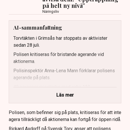
på helt ny nivå”
Näringsliv
AI-sammanfattning
Torvtäkten i Grimsås har stoppats av aktivister
sedan 28 juli.
Polisen kritiseras för bristande agerande vid
aktionerna.
Polisinspektör Anna-Lena Mann förklarar polisens
agerande på plats.
40 personer misstänks med cirka 120
brottsmisstankar kopplade.
Läs mer
Polisen använder drönare och uniformerad polis
för att dokumentera bevis.
Polisen, som befinner sig på plats, kritiseras för att inte
agera tillräckligt då aktionerna kan fortgå för öppen ridå.
Samtidigt är polisarbetet komplext när det gäller
att navigera juridiska rättigheter och gränser.
Rickard Axdorff på Svensk Torv, anser att polisens