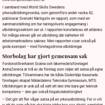
I samband med World Skills Swedens
yrkesutbildningsvecka, som genomförs under vecka 42,
publicerar Svenskt Näringsliv en rapport, som med en
sammanställning om hur näringslivets engagemang i
utbildningssektorn ser ut. I rapporten konstateras att alldeles
för många elever går en utbildning där närheten till
arbetsmarknadens saknas. Men rapporten visar också på
goda exempel – med företagsdrivna utbildningar.
Storbolag har gjort gemensam sak
Fordonstillverkaren Scania och läkemedelsföretaget
AstraZeneca är två av de företag som väljer att satsa på egna
utbildningar. Tillsammans har de båda Södertälje-baserade
företagen skapat Mälardalens Tekniska Gymnasium, MTG.
Utbildningen är unik på så sätt att den inte bara ger teknisk
kompetens – den ger också högskolebehörighet.
– Det gör att fler vågar satsa på en yrkesutbildning. För vi vill
ju att de som går här ska börja jobba hos oss direkt, samtidigt