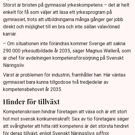
Störst är bristen på gymnasial yrkeskompetens – det är helt
enkelt för få som väljer att läsa ett yrkesprogram på
gymnasiet, trots att utbildningarna många gånger ger jobb
direkt och möjlighet till en bra och inte sällan välavlönad
karriär.
– Om situationen inte förändras kommer Sverige att sakna
290 000 yrkesutbildade år 2035, säger Magnus Wallerå, som
är chef för avdelningen kompetensförsörjning på Svenskt
Näringsliv.
Värst är problemen för industrin, framhåller han. Här väntas
gymnasiet bara kunna tillgodose två tredjedelar av
kompetensbehovet år 2035.
Hinder för tillväxt
Kompetenskrisen hindrar företagen att växa och är ett stort
hot mot svensk konkurrenskraft. Sex av tio företagare säger
att svårigheter att hitta rätt kompetens är det största hindret
för deras tillväxt, enligt Svenskt Näringslivs siffror.