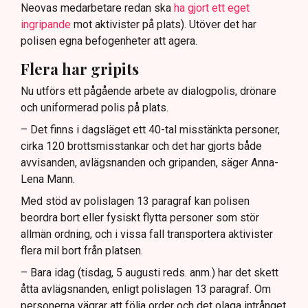
Neovas medarbetare redan ska
ha gjort ett eget
ingripande
mot aktivister på plats). Utöver det har
polisen egna befogenheter att agera.
Flera har gripits
Nu utförs ett pågående arbete av dialogpolis, drönare
och uniformerad polis på plats.
– Det finns i dagsläget ett 40-tal misstänkta personer,
cirka 120 brottsmisstankar och det har gjorts både
avvisanden, avlägsnanden och gripanden, säger Anna-
Lena Mann.
Med stöd av polislagen 13 paragraf kan polisen
beordra bort eller fysiskt flytta personer som stör
allmän ordning, och i vissa fall transportera aktivister
flera mil bort från platsen.
– Bara idag (tisdag, 5 augusti reds. anm.) har det skett
åtta avlägsnanden, enligt polislagen 13 paragraf. Om
personerna vägrar att följa order och det olaga intrånget