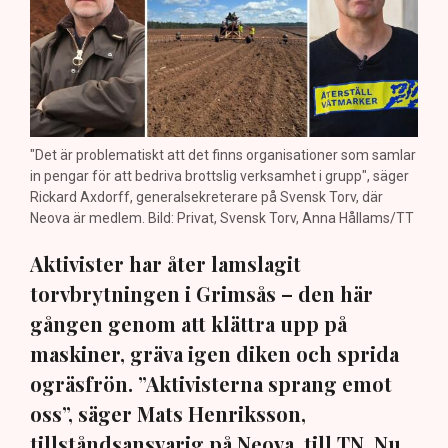
"Det är problematiskt att det finns organisationer som samlar
in pengar för att bedriva brottslig verksamhet i grupp", säger
Rickard Axdorff, generalsekreterare på Svensk Torv, där
Neova är medlem. Bild: Privat, Svensk Torv, Anna Hållams/TT
Aktivister har åter lamslagit
torvbrytningen i Grimsås – den här
gången genom att klättra upp på
maskiner, gräva igen diken och sprida
ogräsfrön. ”Aktivisterna sprang emot
oss”, säger Mats Henriksson,
tillståndsansvarig på Neova, till TN. Nu