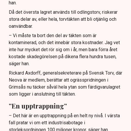
han.
Då det översta lagret används till odlingstorv, riskerar
stora delar av, eller hela, torvtäkten att bli otjänlig och
oanvändbar.
– Vi måste ta bort den del av täkten som är
kontaminerad, och det innebär stora kostnader. Jag vet
inte hur mycket det rör sig om i år, men bara förra året
kostade skadegörelsen på dikena flera hundra tusen,
säger han.
Rickard Axdorff, generalsekreterare på Svensk Torv, där
Neova är medlem, berättar att ogrässpridningen i
Grimsås nu täcker såväl hela ytan som färdigvarulagret
som ligger i anslutning till täkten.
”En upptrappning”
– Det här är en upptrappning på en helt ny nivå. I värsta
fall pratar vi om ett industrisabotage i
storleksordningen 100 miljoner kronor, säger han.