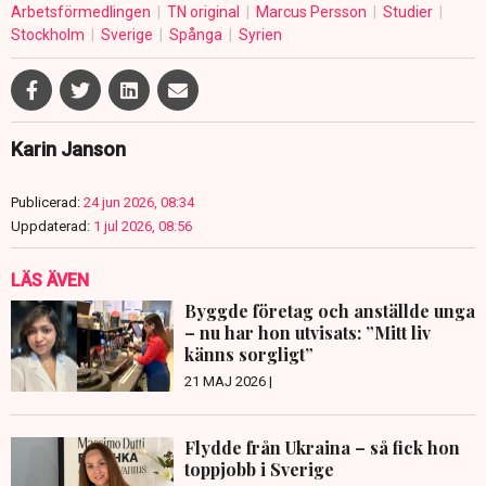
Arbetsförmedlingen
TN original
Marcus Persson
Studier
Stockholm
Sverige
Spånga
Syrien
Karin Janson
Publicerad:
24 jun 2026, 08:34
Uppdaterad:
1 jul 2026, 08:56
LÄS ÄVEN
Byggde företag och anställde unga
– nu har hon utvisats: ”Mitt liv
känns sorgligt”
21 MAJ 2026 |
Flydde från Ukraina – så fick hon
toppjobb i Sverige