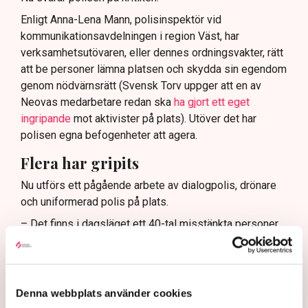
Enligt Anna-Lena Mann, polisinspektör vid
kommunikationsavdelningen i region Väst, har
verksamhetsutövaren, eller dennes ordningsvakter, rätt
att be personer lämna platsen och skydda sin egendom
genom nödvärnsrätt (Svensk Torv uppger att en av
Neovas medarbetare redan ska
ha gjort ett eget
ingripande
mot aktivister på plats). Utöver det har
polisen egna befogenheter att agera.
Flera har gripits
Nu utförs ett pågående arbete av dialogpolis, drönare
och uniformerad polis på plats.
– Det finns i dagsläget ett 40-tal misstänkta personer,
cirka 120 brottsmisstankar och det har gjorts både
avvisanden, avlägsnanden och gripanden, säger Anna-
Lena Mann.
Denna webbplats använder cookies
Med stöd av polislagen 13 paragraf kan polisen