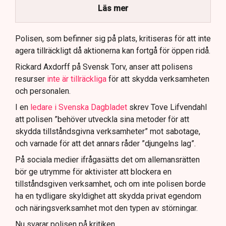
brottsmisstankar kopplade.
Läs mer
Polisen använder drönare och uniformerad polis
för att dokumentera bevis.
Polisen, som befinner sig på plats, kritiseras för att inte
agera tillräckligt då aktionerna kan fortgå för öppen ridå.
Samtidigt är polisarbetet komplext när det gäller
att navigera juridiska rättigheter och gränser.
Rickard Axdorff på Svensk Torv, anser att polisens
resurser
inte är tillräckliga
för att skydda verksamheten
och personalen.
I en
ledare i Svenska Dagbladet
skrev Tove Lifvendahl
att polisen ”behöver utveckla sina metoder för att
skydda tillståndsgivna verksamheter” mot sabotage,
och varnade för att det annars råder ”djungelns lag”.
På sociala medier ifrågasätts det om allemansrätten
bör ge utrymme för aktivister att blockera en
tillståndsgiven verksamhet, och om inte polisen borde
ha en tydligare skyldighet att skydda privat egendom
och näringsverksamhet mot den typen av störningar.
Nu svarar polisen på kritiken.