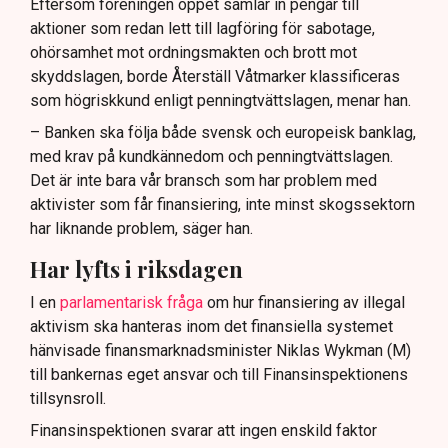
Eftersom föreningen öppet samlar in pengar till
aktioner som redan lett till lagföring för sabotage,
ohörsamhet mot ordningsmakten och brott mot
skyddslagen, borde Återställ Våtmarker klassificeras
som högriskkund enligt penningtvättslagen, menar han.
– Banken ska följa både svensk och europeisk banklag,
med krav på kundkännedom och penningtvättslagen.
Det är inte bara vår bransch som har problem med
aktivister som får finansiering, inte minst skogssektorn
har liknande problem, säger han.
Har lyfts i riksdagen
I en
parlamentarisk fråga
om hur finansiering av illegal
aktivism ska hanteras inom det finansiella systemet
hänvisade finansmarknadsminister Niklas Wykman (M)
till bankernas eget ansvar och till Finansinspektionens
tillsynsroll.
Finansinspektionen svarar att ingen enskild faktor