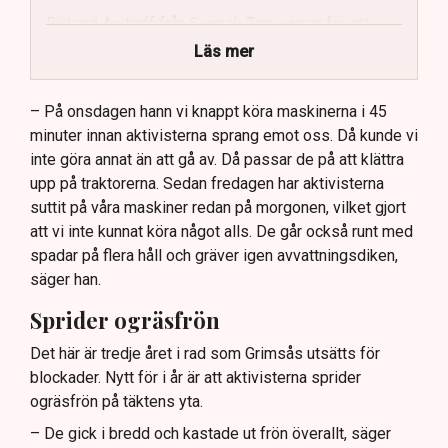
Rickard Axdorff från Svensk Torv varnar för ett
stort ekonomiskt sabotage.
Läs mer
Dialogpolisen på plats står maktlös inför
aktivisternas handlingar.
– På onsdagen hann vi knappt köra maskinerna i 45
minuter innan aktivisterna sprang emot oss. Då kunde vi
Frågor kvarstår om finansiering av illegal aktivism.
inte göra annat än att gå av. Då passar de på att klättra
upp på traktorerna. Sedan fredagen har aktivisterna
suttit på våra maskiner redan på morgonen, vilket gjort
att vi inte kunnat köra något alls. De går också runt med
spadar på flera håll och gräver igen avvattningsdiken,
säger han.
Sprider ogräsfrön
Det här är tredje året i rad som Grimsås utsätts för
blockader. Nytt för i år är att aktivisterna sprider
ogräsfrön på täktens yta.
– De gick i bredd och kastade ut frön överallt, säger