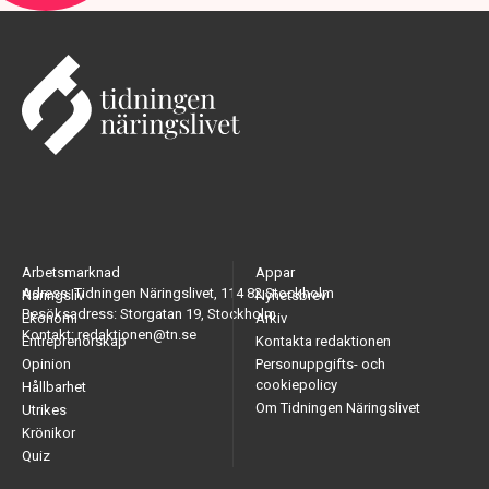
Arbetsmarknad
Appar
Adress: Tidningen Näringslivet, 114 82 Stockholm
Näringsliv
Nyhetsbrev
Besöksadress: Storgatan 19, Stockholm
Ekonomi
Arkiv
Kontakt: redaktionen@tn.se
Entreprenörskap
Kontakta redaktionen
Opinion
Personuppgifts- och
cookiepolicy
Hållbarhet
Om Tidningen Näringslivet
Utrikes
Krönikor
Quiz