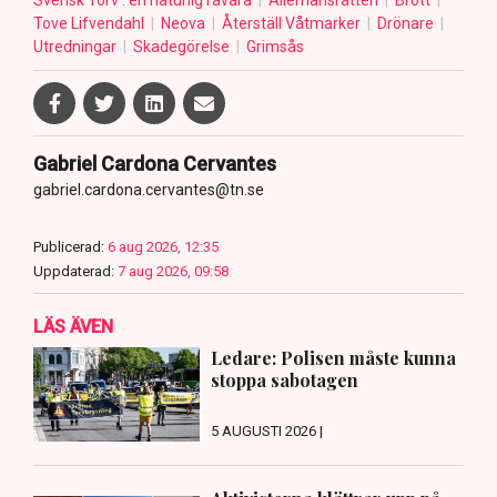
Svensk Torv : en naturlig råvara
Allemansrätten
Brott
Tove Lifvendahl
Neova
Återställ Våtmarker
Drönare
Utredningar
Skadegörelse
Grimsås
Gabriel Cardona Cervantes
gabriel.cardona.cervantes@tn.se
Publicerad:
6 aug 2026, 12:35
Uppdaterad:
7 aug 2026, 09:58
LÄS ÄVEN
Ledare: Polisen måste kunna
stoppa sabotagen
5 AUGUSTI 2026 |