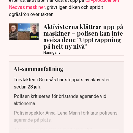
efter att aktivister har klättrat upp på
torvproducenten
Neovas maskiner
, grävt igen diken och spridit
ogräsfrön över täkten.
Aktivisterna klättrar upp på
maskiner – polisen kan inte
avvisa dem: ”Upptrappning
på helt ny nivå”
Näringsliv
AI-sammanfattning
Torvtäkten i Grimsås har stoppats av aktivister
sedan 28 juli.
Polisen kritiseras för bristande agerande vid
aktionerna.
Polisinspektör Anna-Lena Mann förklarar polisens
agerande på plats.
40 personer misstänks med cirka 120