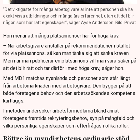
”Det viktigaste för många arbetsgivare är inte att personen ska ha
exakt vissa utbildningar och många års erfarenhet, utan att det blir
någon som har rätt egenskaper”, säger Ayse Andersson. Bild: Privat
Hon menar att många platsannonser har för höga krav.
– När arbetsgivare anställer på rekommendationer i stället
för via platsannons, så kan man tänka sig att sänka kraven.
Men när man publicerar en platsannons vill man vara säker på
att det blir rätt och tar därför i med höga krav, säger hon.
Med MD1 matchas nyanlända och personer som står långt
från arbetsmarknaden med arbetsgivare. Den bygger på att
både företagens behov och den arbetssökandes kompetens
kartläggs.
I metoden undersöker arbetsförmedlarna bland annat
företagens framtida rekryteringsbehov, syn på mångfald och
vilka personliga egenskaper som efterfrågas i olika roller.
Bättre än myndighetens ordinarie stöd