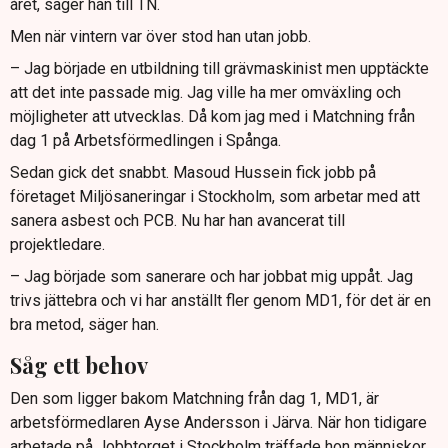
året, säger han till TN.
Men när vintern var över stod han utan jobb.
– Jag började en utbildning till grävmaskinist men upptäckte
att det inte passade mig. Jag ville ha mer omväxling och
möjligheter att utvecklas. Då kom jag med i Matchning från
dag 1 på Arbetsförmedlingen i Spånga.
Sedan gick det snabbt. Masoud Hussein fick jobb på
företaget Miljösaneringar i Stockholm, som arbetar med att
sanera asbest och PCB. Nu har han avancerat till
projektledare.
– Jag började som sanerare och har jobbat mig uppåt. Jag
trivs jättebra och vi har anställt fler genom MD1, för det är en
bra metod, säger han.
Såg ett behov
Den som ligger bakom Matchning från dag 1, MD1, är
arbetsförmedlaren Ayse Andersson i Järva. När hon tidigare
arbetade på Jobbtorget i Stockholm träffade hon människor