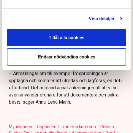
– Demonstrationsrätten är grundlagsskyddad även på
Grimsås mosse, men den ger inte rätt att blockera
Visa detaljer
maskiner, sabotera utrustning eller förstöra
ekonomiska värden, säger Anna-Lena Mann.
Ogräsfröspridningen och de igengrävda dikena kan
Tillåt alla cookies
utredas som skadegörelse eller sabotage. Men för att
polisen ska kunna inleda en utredning direkt på plats
krävs att brottet pågår eller nyss har avslutats, samt
Endast nödvändiga cookies
konkreta bevis eller utpekade misstänkta.
– Anmälningar om till exempel fröspridningen är
upptagna och kommer att utredas och lagföras, en del i
efterhand. Det är bland annat anledningen till att vi nu
även använder drönare för att dokumentera och säkra
bevis, säger Anna-Lena Mann.
Myndigheter
Gripanden
Tranemo kommun
Polisen