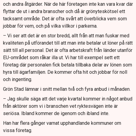
och andra åtgärder. När de här företagen inte kan vara kvar där
flyttar de ut i andra branscher och då är grönyteskötsel ett
tacksamt område. Det är ofta svårt att överblicka vem som
jobbar för vem, och på vilka villkor i parkerna.
– Vi ser att det är en stor bredd, allt från att man fuskar med
kvaliteten på utförandet till att man inte betalar ut löner på rätt
sätt till all personal. Det är ofta arbetskraft från länder utanför
EU-området som råkar illa ut. Vi har till exempel sett ett
företag där personalen fick betala tillbaka delar av lönen som
hyra till ägarfamiljen. De kommer ofta hit och jobbar för noll
och ingenting.
Grön Stad lämnar i snitt mellan två och fyra anbud i månaden.
– Jag skulle säga att det varje kvartal kommer in något anbud
från aktörer som vi i branschen vet ryktesvägen inte är
seriösa. Ibland kommer de igenom och ibland inte.
Han har flera gånger varnat upphandlande kommuner om
vissa företag.