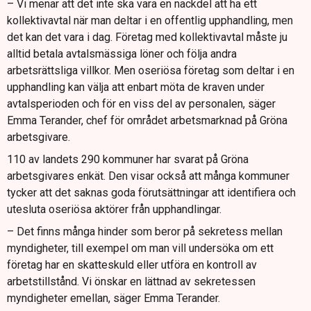
– Vi menar att det inte ska vara en nackdel att ha ett
leverantörer med allvarliga kontraktsbrister, något Gröna
kollektivavtal när man deltar i en offentlig upphandling, men
arbetsgivare stödjer.
det kan det vara i dag. Företag med kollektivavtal måste ju
Trädgårds- och parkskötsel lyfts fram som en
alltid betala avtalsmässiga löner och följa andra
riskbransch där arbetare, ofta från länder utanför EU,
arbetsrättsliga villkor. Men oseriösa företag som deltar i en
utnyttjas och får för låga löner.
upphandling kan välja att enbart möta de kraven under
avtalsperioden och för en viss del av personalen, säger
Företaget Grön Stad vittnar om växande konkurrens från
Emma Terander, chef för området arbetsmarknad på Gröna
oseriösa aktörer och efterlyser skarpare kontroller och
arbetsgivare.
bättre uppföljning från kommunerna.
110 av landets 290 kommuner har svarat på Gröna
arbetsgivares enkät. Den visar också att många kommuner
tycker att det saknas goda förutsättningar att identifiera och
utesluta oseriösa aktörer från upphandlingar.
– Det finns många hinder som beror på sekretess mellan
myndigheter, till exempel om man vill undersöka om ett
företag har en skatteskuld eller utföra en kontroll av
arbetstillstånd. Vi önskar en lättnad av sekretessen
myndigheter emellan, säger Emma Terander.