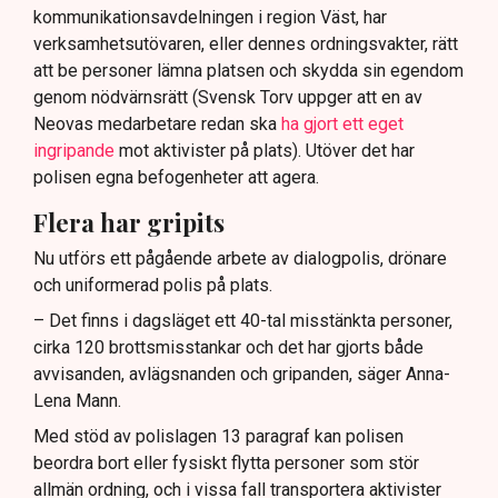
kommunikationsavdelningen i region Väst, har
verksamhetsutövaren, eller dennes ordningsvakter, rätt
att be personer lämna platsen och skydda sin egendom
genom nödvärnsrätt (Svensk Torv uppger att en av
Neovas medarbetare redan ska
ha gjort ett eget
ingripande
mot aktivister på plats). Utöver det har
polisen egna befogenheter att agera.
Flera har gripits
Nu utförs ett pågående arbete av dialogpolis, drönare
och uniformerad polis på plats.
– Det finns i dagsläget ett 40-tal misstänkta personer,
cirka 120 brottsmisstankar och det har gjorts både
avvisanden, avlägsnanden och gripanden, säger Anna-
Lena Mann.
Med stöd av polislagen 13 paragraf kan polisen
beordra bort eller fysiskt flytta personer som stör
allmän ordning, och i vissa fall transportera aktivister