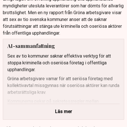
myndigheter utesluta leverantörer som har dömts för allvarlig
brottslighet. Men en ny rapport från Gröna arbetsgivare visar
att sex av tio svenska kommuner anser att de saknar
förutsättningar att stänga ute kriminella och oseriösa aktörer
från offentliga upphandlingar.
AI-sammanfattning
Sex av tio kommuner saknar effektiva verktyg för att
stoppa kriminella och oseriösa företag i offentliga
upphandlingar.
Gröna arbetsgivare varnar för att seriösa företag med
kollektivavtal missgynnas när oseriösa aktörer kan runda
arbetsrättsliga krav.
Kommunerna pekar på sekretessregler mellan
myndigheter som ett stort hinder för att kontrollera
Läs mer
skatteskulder och arbetstillstånd.
Konkurrensverket föreslår ett nationellt register över