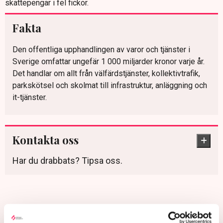
skattepengar i fel fickor.
Fakta
Den offentliga upphandlingen av varor och tjänster i
Sverige omfattar ungefär 1 000 miljarder kronor varje år.
Det handlar om allt från välfärdstjänster, kollektivtrafik,
parkskötsel och skolmat till infrastruktur, anläggning och
it-tjänster.
Kontakta oss
Har du drabbats? Tipsa oss.
Upphandling
Politik
Arbetsgivare
Kollektivavtal
Ekobrottsmyndigheten
TN original
Gröna arbetsgivare
Sverige