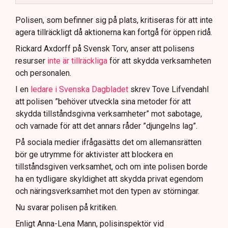
Polisen använder drönare och uniformerad polis
för att dokumentera bevis.
Polisen, som befinner sig på plats, kritiseras för att inte
agera tillräckligt då aktionerna kan fortgå för öppen ridå.
Samtidigt är polisarbetet komplext när det gäller
att navigera juridiska rättigheter och gränser.
Rickard Axdorff på Svensk Torv, anser att polisens
resurser
inte är tillräckliga
för att skydda verksamheten
och personalen.
I en
ledare i Svenska Dagbladet
skrev Tove Lifvendahl
att polisen ”behöver utveckla sina metoder för att
skydda tillståndsgivna verksamheter” mot sabotage,
och varnade för att det annars råder ”djungelns lag”.
På sociala medier ifrågasätts det om allemansrätten
bör ge utrymme för aktivister att blockera en
tillståndsgiven verksamhet, och om inte polisen borde
ha en tydligare skyldighet att skydda privat egendom
och näringsverksamhet mot den typen av störningar.
Nu svarar polisen på kritiken.
Enligt Anna-Lena Mann, polisinspektör vid