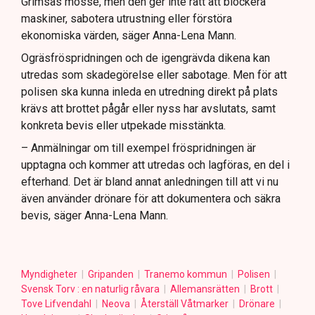
Grimsås mosse, men den ger inte rätt att blockera
maskiner, sabotera utrustning eller förstöra
ekonomiska värden, säger Anna-Lena Mann.
Ogräsfröspridningen och de igengrävda dikena kan
utredas som skadegörelse eller sabotage. Men för att
polisen ska kunna inleda en utredning direkt på plats
krävs att brottet pågår eller nyss har avslutats, samt
konkreta bevis eller utpekade misstänkta.
– Anmälningar om till exempel fröspridningen är
upptagna och kommer att utredas och lagföras, en del i
efterhand. Det är bland annat anledningen till att vi nu
även använder drönare för att dokumentera och säkra
bevis, säger Anna-Lena Mann.
Myndigheter
Gripanden
Tranemo kommun
Polisen
Svensk Torv : en naturlig råvara
Allemansrätten
Brott
Tove Lifvendahl
Neova
Återställ Våtmarker
Drönare