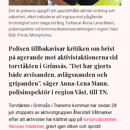
Det är polisens uppgift att upprätthålla allmän ordning och
säkerhet, vilket inkluderar att ingripa mot pågående
brottslighet som olaga intrång, förklarar Anna-Lena Mann,
polisinspektör vid kommunikationsavdelningen i region Väst.
Bild: Privat, Mostphotos
Polisen tillbakavisar kritiken om brist
på agerande mot aktivistaktionerna vid
torvtäkten i Grimsås. ”Det har gjorts
både avvisanden, avlägsnanden och
gripanden”, säger Anna-Lena Mann,
polisinspektör i region Väst, till TN.
Torvtäkten i Grimsås i Tranemo kommun har sedan 28
juli stoppats av aktivistgruppen Återställ Våtmarker
efter att aktivister har klättrat upp på
torvproducenten
Neovas maskiner
, grävt igen diken och spridit