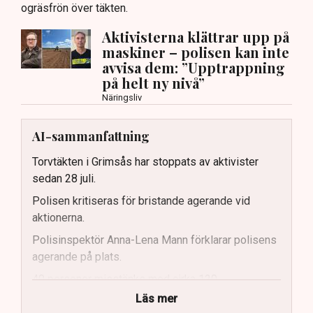
ogräsfrön över täkten.
Aktivisterna klättrar upp på
maskiner – polisen kan inte
avvisa dem: ”Upptrappning
på helt ny nivå”
Näringsliv
AI-sammanfattning
Torvtäkten i Grimsås har stoppats av aktivister
sedan 28 juli.
Polisen kritiseras för bristande agerande vid
aktionerna.
Polisinspektör Anna-Lena Mann förklarar polisens
agerande på plats.
40 personer misstänks med cirka 120
brottsmisstankar kopplade.
Läs mer