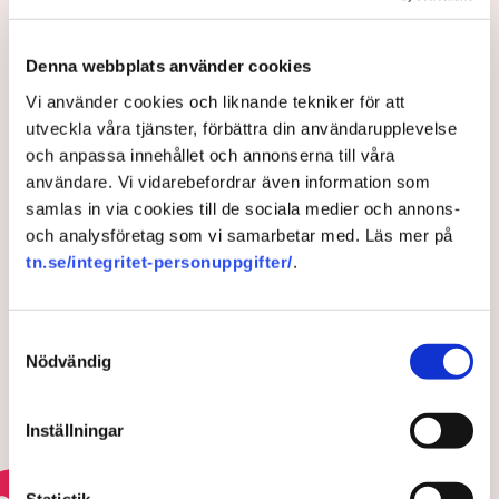
Denna webbplats använder cookies
Vi använder cookies och liknande tekniker för att
Karin Janson
utveckla våra tjänster, förbättra din användarupplevelse
och anpassa innehållet och annonserna till våra
Publicerad:
18 feb 2026, 08:00
användare. Vi vidarebefordrar även information som
Uppdaterad:
23 mar 2026, 09:42
samlas in via cookies till de sociala medier och annons-
och analysföretag som vi samarbetar med. Läs mer på
LÄS ÄVEN
tn.se/integritet-personuppgifter/
.
”När en kommun agerar
företagare blir de samhälleliga
förlusterna flera”
Samtyckesval
4 AUGUSTI 2026 |
Nödvändig
Nu blir det förbjudet för
Inställningar
kommuner att konkurrera med
företag
7 MAJ 2026 |
Statistik