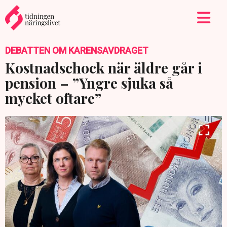
DEBATTEN OM KARENSAVDRAGET
Kostnadschock när äldre går i
pension – ”Yngre sjuka så
mycket oftare”