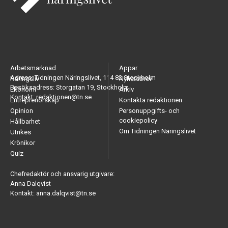
Arbetsmarknad
Appar
Adress: Tidningen Näringslivet, 114 82 Stockholm
Näringsliv
Nyhetsbrev
Besöksadress: Storgatan 19, Stockholm
Ekonomi
Arkiv
Kontakt: redaktionen@tn.se
Entreprenörskap
Kontakta redaktionen
Opinion
Personuppgifts- och
cookiepolicy
Hållbarhet
Om Tidningen Näringslivet
Utrikes
Krönikor
Quiz
Chefredaktör och ansvarig utgivare:
Anna Dalqvist
Kontakt: anna.dalqvist@tn.se