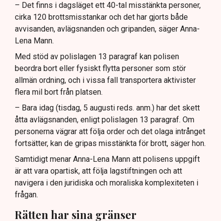
– Det finns i dagsläget ett 40-tal misstänkta personer,
cirka 120 brottsmisstankar och det har gjorts både
avvisanden, avlägsnanden och gripanden, säger Anna-
Lena Mann.
Med stöd av polislagen 13 paragraf kan polisen
beordra bort eller fysiskt flytta personer som stör
allmän ordning, och i vissa fall transportera aktivister
flera mil bort från platsen.
– Bara idag (tisdag, 5 augusti reds. anm.) har det skett
åtta avlägsnanden, enligt polislagen 13 paragraf. Om
personerna vägrar att följa order och det olaga intrånget
fortsätter, kan de gripas misstänkta för brott, säger hon.
Samtidigt menar Anna-Lena Mann att polisens uppgift
är att vara opartisk, att följa lagstiftningen och att
navigera i den juridiska och moraliska komplexiteten i
frågan.
Rätten har sina gränser