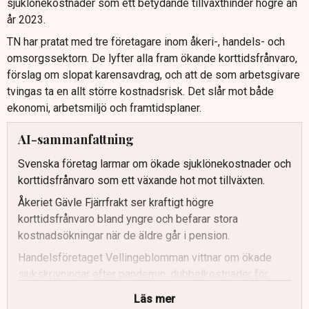
sjuklönekostnader som ett betydande tillväxthinder högre än
år 2023.
TN har pratat med tre företagare inom åkeri-, handels- och
omsorgssektorn. De lyfter alla fram ökande korttidsfrånvaro,
förslag om slopat karensavdrag, och att de som arbetsgivare
tvingas ta en allt större kostnadsrisk. Det slår mot både
ekonomi, arbetsmiljö och framtidsplaner.
AI-sammanfattning
Svenska företag larmar om ökade sjuklönekostnader och
korttidsfrånvaro som ett växande hot mot tillväxten.
Åkeriet Gävle Fjärrfrakt ser kraftigt högre
korttidsfrånvaro bland yngre och befarar stora
kostnadsökningar när de äldre går i pension.
Handelsföretaget Vellingeblomman vittnar om ökade
sjukskrivningar efter pandemin, dubbelkostnader för
bemanning och hårdare belastning på plikttrogna
Läs mer
medarbetare.