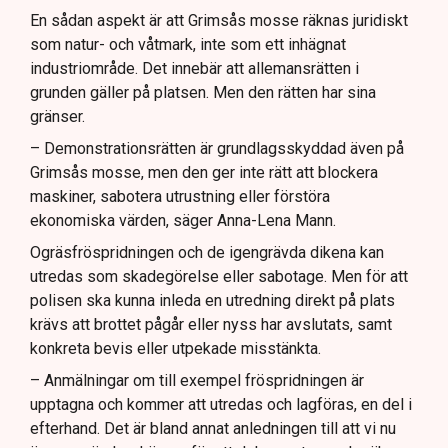
En sådan aspekt är att Grimsås mosse räknas juridiskt
som natur- och våtmark, inte som ett inhägnat
industriområde. Det innebär att allemansrätten i
grunden gäller på platsen. Men den rätten har sina
gränser.
– Demonstrationsrätten är grundlagsskyddad även på
Grimsås mosse, men den ger inte rätt att blockera
maskiner, sabotera utrustning eller förstöra
ekonomiska värden, säger Anna-Lena Mann.
Ogräsfröspridningen och de igengrävda dikena kan
utredas som skadegörelse eller sabotage. Men för att
polisen ska kunna inleda en utredning direkt på plats
krävs att brottet pågår eller nyss har avslutats, samt
konkreta bevis eller utpekade misstänkta.
– Anmälningar om till exempel fröspridningen är
upptagna och kommer att utredas och lagföras, en del i
efterhand. Det är bland annat anledningen till att vi nu