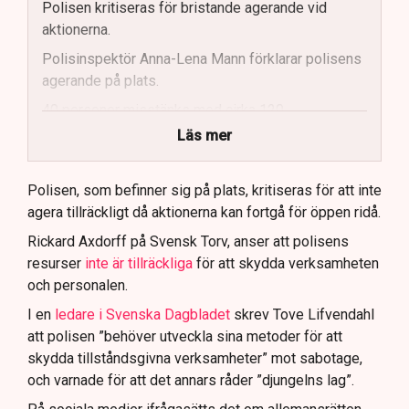
Polisen kritiseras för bristande agerande vid
aktionerna.
Polisinspektör Anna-Lena Mann förklarar polisens
agerande på plats.
40 personer misstänks med cirka 120
brottsmisstankar kopplade.
Läs mer
Polisen använder drönare och uniformerad polis
för att dokumentera bevis.
Polisen, som befinner sig på plats, kritiseras för att inte
agera tillräckligt då aktionerna kan fortgå för öppen ridå.
Samtidigt är polisarbetet komplext när det gäller
att navigera juridiska rättigheter och gränser.
Rickard Axdorff på Svensk Torv, anser att polisens
resurser
inte är tillräckliga
för att skydda verksamheten
och personalen.
I en
ledare i Svenska Dagbladet
skrev Tove Lifvendahl
att polisen ”behöver utveckla sina metoder för att
skydda tillståndsgivna verksamheter” mot sabotage,
och varnade för att det annars råder ”djungelns lag”.