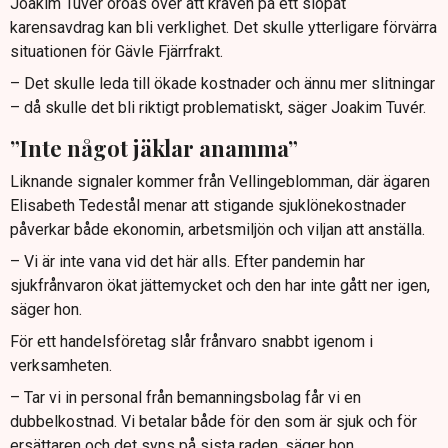
Joakim Tuvér oroas över att kraven på ett slopat
karensavdrag kan bli verklighet. Det skulle ytterligare förvärra
situationen för Gävle Fjärrfrakt.
– Det skulle leda till ökade kostnader och ännu mer slitningar
– då skulle det bli riktigt problematiskt, säger Joakim Tuvér.
”Inte något jäklar anamma”
Liknande signaler kommer från Vellingeblomman, där ägaren
Elisabeth Tedestål menar att stigande sjuklönekostnader
påverkar både ekonomin, arbetsmiljön och viljan att anställa.
– Vi är inte vana vid det här alls. Efter pandemin har
sjukfrånvaron ökat jättemycket och den har inte gått ner igen,
säger hon.
För ett handelsföretag slår frånvaro snabbt igenom i
verksamheten.
– Tar vi in personal från bemanningsbolag får vi en
dubbelkostnad. Vi betalar både för den som är sjuk och för
ersättaren och det syns på sista raden, säger hon.