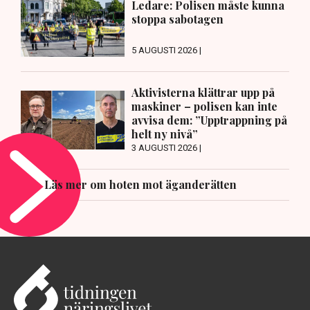
Ledare: Polisen måste kunna
stoppa sabotagen
5 AUGUSTI 2026 |
Aktivisterna klättrar upp på
maskiner – polisen kan inte
avvisa dem: ”Upptrappning på
helt ny nivå”
3 AUGUSTI 2026 |
Läs mer om hoten mot äganderätten