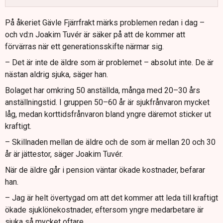
Omsorgsaktören Lansengruppen drabbas av dubbla
På åkeriet Gävle Fjärrfrakt märks problemen redan i dag –
kostnader eftersom varje sjukskrivning omedelbart
och vd:n Joakim Tuvér är säker på att de kommer att
kräver vikarie i dygnet runt-verksamhet.
förvärras när ett generationsskifte närmar sig.
Alla tre företagen är starkt kritiska till förslag om slopat
– Det är inte de äldre som är problemet – absolut inte. De är
karensavdrag, som de menar skulle driva upp frånvaron
nästan aldrig sjuka, säger han.
ytterligare.
Bolaget har omkring 50 anställda, många med 20–30 års
Osäkerheten kring sjuklönekostnader gör att företag
anställningstid. I gruppen 50–60 år är sjukfrånvaron mycket
skjuter upp expansion, väljer bemanningsföretag och ser
låg, medan korttidsfrånvaron bland yngre däremot sticker ut
varje nyanställning som en risk.
kraftigt.
– Skillnaden mellan de äldre och de som är mellan 20 och 30
år är jättestor, säger Joakim Tuvér.
När de äldre går i pension väntar ökade kostnader, befarar
han.
– Jag är helt övertygad om att det kommer att leda till kraftigt
ökade sjuklönekostnader, eftersom yngre medarbetare är
sjuka så mycket oftare.