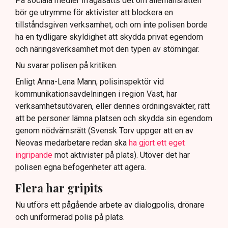
På sociala medier ifrågasätts det om allemansrätten
bör ge utrymme för aktivister att blockera en
tillståndsgiven verksamhet, och om inte polisen borde
ha en tydligare skyldighet att skydda privat egendom
och näringsverksamhet mot den typen av störningar.
Nu svarar polisen på kritiken.
Enligt Anna-Lena Mann, polisinspektör vid
kommunikationsavdelningen i region Väst, har
verksamhetsutövaren, eller dennes ordningsvakter, rätt
att be personer lämna platsen och skydda sin egendom
genom nödvärnsrätt (Svensk Torv uppger att en av
Neovas medarbetare redan ska
ha gjort ett eget
ingripande
mot aktivister på plats). Utöver det har
polisen egna befogenheter att agera.
Flera har gripits
Nu utförs ett pågående arbete av dialogpolis, drönare
och uniformerad polis på plats.