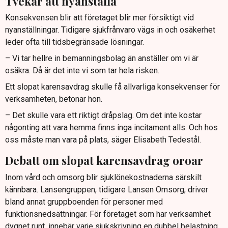
Tvekar att nyanställa
Konsekvensen blir att företaget blir mer försiktigt vid
nyanställningar. Tidigare sjukfrånvaro vägs in och osäkerhet
leder ofta till tidsbegränsade lösningar.
– Vi tar hellre in bemanningsbolag än anställer om vi är
osäkra. Då är det inte vi som tar hela risken.
Ett slopat karensavdrag skulle få allvarliga konsekvenser för
verksamheten, betonar hon.
– Det skulle vara ett riktigt dråpslag. Om det inte kostar
någonting att vara hemma finns inga incitament alls. Och hos
oss måste man vara på plats, säger Elisabeth Tedestål.
Debatt om slopat karensavdrag oroar
Inom vård och omsorg blir sjuklönekostnaderna särskilt
kännbara. Lansengruppen, tidigare Lansen Omsorg, driver
bland annat gruppboenden för personer med
funktionsnedsättningar. För företaget som har verksamhet
dygnet runt, innebär varje sjukskrivning en dubbel belastning