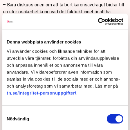
– Bara diskussionen om att ta bort karensavdraget bidrar till
en stor osäkerhet kring vad det faktiskt innebär att ha
personal anställd, säger Malin Hamlin.
– Om karensavdraget tas bort skulle frånvaron öka. Det
skulle vara förödande för vår verksamhet och definitivt
hämma tillväxten.
Denna webbplats använder cookies
Vi använder cookies och liknande tekniker för att
Nyanställning = risk
utveckla våra tjänster, förbättra din användarupplevelse
Ökade sjuklönekostnader riskerar att tränga undan andra
och anpassa innehållet och annonserna till våra
viktiga delar.
användare. Vi vidarebefordrar även information som
samlas in via cookies till de sociala medier och annons-
– Personalkostnaden är vår absolut största kostnad. Drar den
och analysföretag som vi samarbetar med. Läs mer på
i väg måste vi dra ner på annat – utan att det påverkar
tn.se/integritet-personuppgifter/
.
kvaliteten i verksamheterna, säger Malin Hamlin.
Alla tre företagen pekar ut sjuklönekostnader som ett
tillväxthinder. Osäkerheten gör att expansion skjuts på
Samtyckesval
framtiden och nyanställningar ifrågasätts.
Nödvändig
– Varje nyanställning innebär en risk. Du måste räkna med