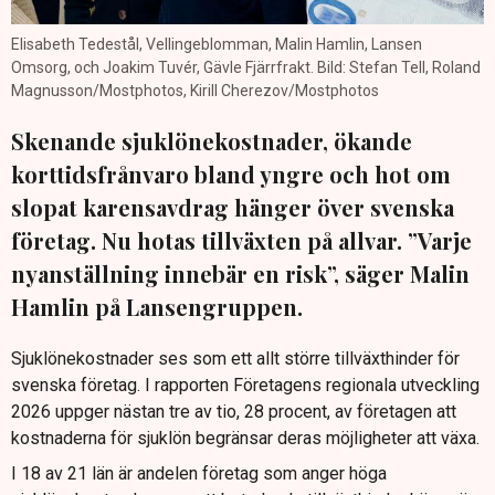
Elisabeth Tedestål, Vellingeblomman, Malin Hamlin, Lansen
Omsorg, och Joakim Tuvér, Gävle Fjärrfrakt. Bild: Stefan Tell, Roland
Magnusson/Mostphotos, Kirill Cherezov/Mostphotos
Skenande sjuklönekostnader, ökande
korttidsfrånvaro bland yngre och hot om
slopat karensavdrag hänger över svenska
företag. Nu hotas tillväxten på allvar. ”Varje
nyanställning innebär en risk”, säger Malin
Hamlin på Lansengruppen.
Sjuklönekostnader ses som ett allt större tillväxthinder för
svenska företag. I rapporten Företagens regionala utveckling
2026 uppger nästan tre av tio, 28 procent, av företagen att
kostnaderna för sjuklön begränsar deras möjligheter att växa.
I 18 av 21 län är andelen företag som anger höga