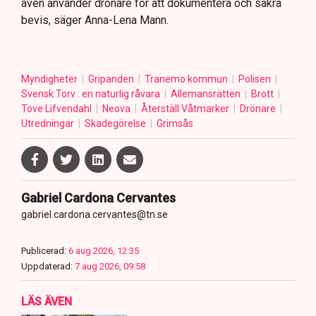
även använder drönare för att dokumentera och säkra
bevis, säger Anna-Lena Mann.
Myndigheter
Gripanden
Tranemo kommun
Polisen
Svensk Torv : en naturlig råvara
Allemansrätten
Brott
Tove Lifvendahl
Neova
Återställ Våtmarker
Drönare
Utredningar
Skadegörelse
Grimsås
Gabriel Cardona Cervantes
gabriel.cardona.cervantes@tn.se
Publicerad:
6 aug 2026, 12:35
Uppdaterad:
7 aug 2026, 09:58
LÄS ÄVEN