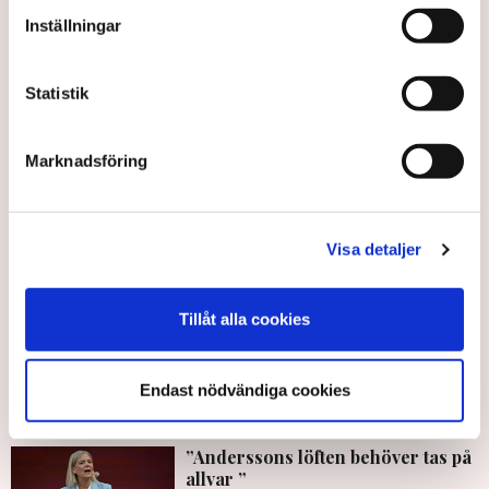
både sjuklönekostnad och vikariekostnad, säger Malin
Inställningar
Hamlin.
Statistik
Arbetsgivare
Tillväxt
Sjukskrivningar
Politik
TN original
Arbetsmiljö
Gävle
Marknadsföring
Visa detaljer
Karin Myrén
karin.myren@tn.se
Tillåt alla cookies
Publicerad:
11 feb 2026, 10:18
Uppdaterad:
18 feb 2026, 09:08
Endast nödvändiga cookies
LÄS ÄVEN
”Anderssons löften behöver tas på
allvar ”