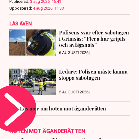
Publicerad:
3 aug 2026, 15:41
Uppdaterad:
4 aug 2026, 11:33
LÄS ÄVEN
Polisens svar efter sabotagen
i Grimsås: ”Flera har gripits
och avlägsnats”
6 AUGUSTI 2026 |
Ledare: Polisen måste kunna
stoppa sabotagen
5 AUGUSTI 2026 |
Läs mer om hoten mot äganderätten
HOTEN MOT ÄGANDERÄTTEN