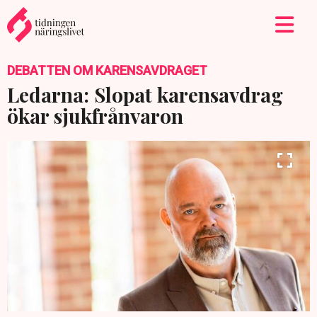
DEBATTEN OM KARENSAVDRAGET
Ledarna: Slopat karensavdrag
ökar sjukfrånvaron