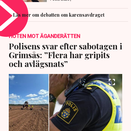
Läs mer om debatten om karensavdraget
HOTEN MOT ÄGANDERÄTTEN
Polisens svar efter sabotagen i
Grimsås: ”Flera har gripits
och avlägsnats”