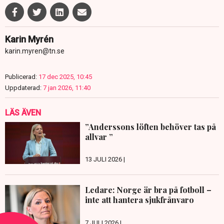
Karin Myrén
karin.myren@tn.se
Publicerad:
17 dec 2025, 10:45
Uppdaterad:
7 jan 2026, 11:40
LÄS ÄVEN
”Anderssons löften behöver tas på
allvar ”
13 JULI 2026 |
Ledare: Norge är bra på fotboll –
inte att hantera sjukfrånvaro
7 JULI 2026 |