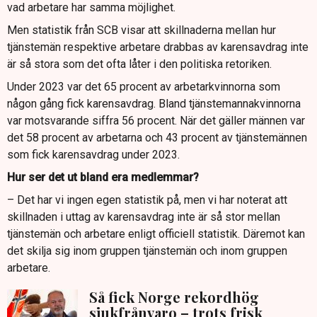
vad arbetare har samma möjlighet.
Men statistik från SCB visar att skillnaderna mellan hur
tjänstemän respektive arbetare drabbas av karensavdrag inte
är så stora som det ofta låter i den politiska retoriken.
Under 2023 var det 65 procent av arbetarkvinnorna som
någon gång fick karensavdrag. Bland tjänstemannakvinnorna
var motsvarande siffra 56 procent. När det gäller männen var
det 58 procent av arbetarna och 43 procent av tjänstemännen
som fick karensavdrag under 2023.
Hur ser det ut bland era medlemmar?
– Det har vi ingen egen statistik på, men vi har noterat att
skillnaden i uttag av karensavdrag inte är så stor mellan
tjänstemän och arbetare enligt officiell statistik. Däremot kan
det skilja sig inom gruppen tjänstemän och inom gruppen
arbetare.
Så fick Norge rekordhög
sjukfrånvaro – trots frisk