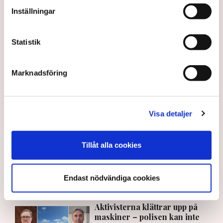
Utredningar
Skadegörelse
Grimsås
Inställningar
Statistik
Gabriel Cardona Cervantes
gabriel.cardona.cervantes@tn.se
Marknadsföring
Publicerad:
6 aug 2026, 12:35
Uppdaterad:
7 aug 2026, 09:58
Visa detaljer
LÄS ÄVEN
Ledare: Polisen måste kunna
Tillåt alla cookies
stoppa sabotagen
5 AUGUSTI 2026 |
Endast nödvändiga cookies
Aktivisterna klättrar upp på
maskiner – polisen kan inte