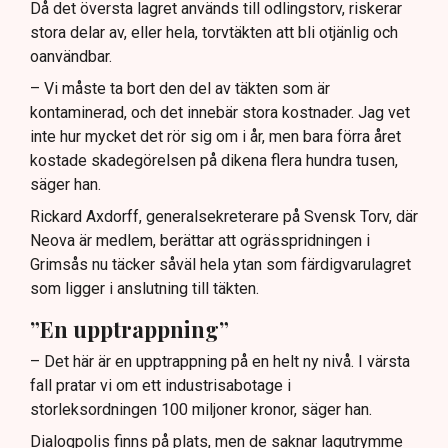
Då det översta lagret används till odlingstorv, riskerar
stora delar av, eller hela, torvtäkten att bli otjänlig och
oanvändbar.
– Vi måste ta bort den del av täkten som är
kontaminerad, och det innebär stora kostnader. Jag vet
inte hur mycket det rör sig om i år, men bara förra året
kostade skadegörelsen på dikena flera hundra tusen,
säger han.
Rickard Axdorff, generalsekreterare på Svensk Torv, där
Neova är medlem, berättar att ogrässpridningen i
Grimsås nu täcker såväl hela ytan som färdigvarulagret
som ligger i anslutning till täkten.
”En upptrappning”
– Det här är en upptrappning på en helt ny nivå. I värsta
fall pratar vi om ett industrisabotage i
storleksordningen 100 miljoner kronor, säger han.
Dialogpolis finns på plats, men de saknar lagutrymme