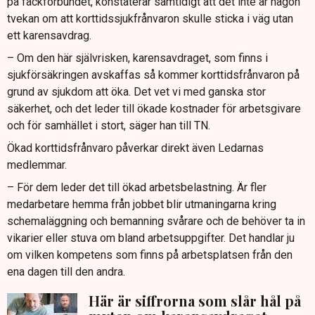
på fackförbundet, konstaterar samtidigt att det inte är någon
tvekan om att korttidssjukfrånvaron skulle sticka i väg utan
ett karensavdrag.
– Om den här självrisken, karensavdraget, som finns i
sjukförsäkringen avskaffas så kommer korttidsfrånvaron på
grund av sjukdom att öka. Det vet vi med ganska stor
säkerhet, och det leder till ökade kostnader för arbetsgivare
och för samhället i stort, säger han till TN.
Ökad korttidsfrånvaro påverkar direkt även Ledarnas
medlemmar.
– För dem leder det till ökad arbetsbelastning. Är fler
medarbetare hemma från jobbet blir utmaningarna kring
schemaläggning och bemanning svårare och de behöver ta in
vikarier eller stuva om bland arbetsuppgifter. Det handlar ju
om vilken kompetens som finns på arbetsplatsen från den
ena dagen till den andra.
Här är siffrorna som slår hål på