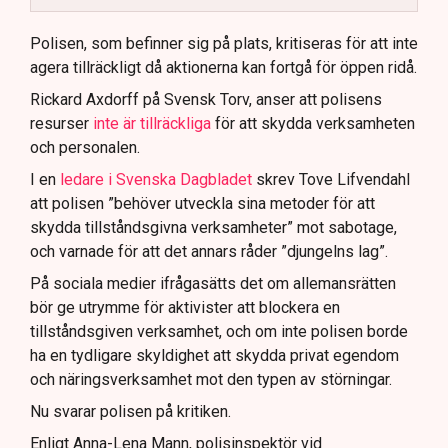
Polisen använder drönare och uniformerad polis
för att dokumentera bevis.
Polisen, som befinner sig på plats, kritiseras för att inte
agera tillräckligt då aktionerna kan fortgå för öppen ridå.
Samtidigt är polisarbetet komplext när det gäller
att navigera juridiska rättigheter och gränser.
Rickard Axdorff på Svensk Torv, anser att polisens
resurser
inte är tillräckliga
för att skydda verksamheten
och personalen.
I en
ledare i Svenska Dagbladet
skrev Tove Lifvendahl
att polisen ”behöver utveckla sina metoder för att
skydda tillståndsgivna verksamheter” mot sabotage,
och varnade för att det annars råder ”djungelns lag”.
På sociala medier ifrågasätts det om allemansrätten
bör ge utrymme för aktivister att blockera en
tillståndsgiven verksamhet, och om inte polisen borde
ha en tydligare skyldighet att skydda privat egendom
och näringsverksamhet mot den typen av störningar.
Nu svarar polisen på kritiken.
Enligt Anna-Lena Mann, polisinspektör vid