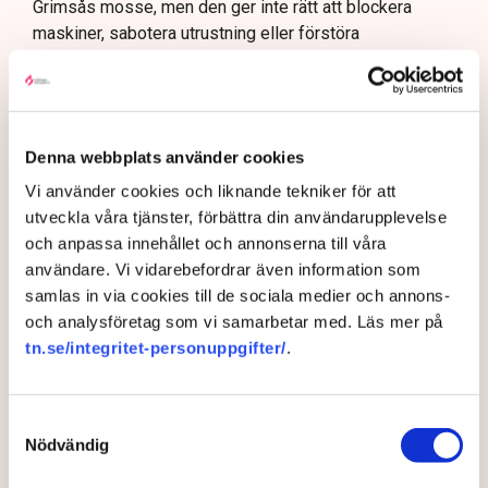
Grimsås mosse, men den ger inte rätt att blockera
maskiner, sabotera utrustning eller förstöra
ekonomiska värden, säger Anna-Lena Mann.
Ogräsfröspridningen och de igengrävda dikena kan
utredas som skadegörelse eller sabotage. Men för att
polisen ska kunna inleda en utredning direkt på plats
Denna webbplats använder cookies
krävs att brottet pågår eller nyss har avslutats, samt
Vi använder cookies och liknande tekniker för att
konkreta bevis eller utpekade misstänkta.
utveckla våra tjänster, förbättra din användarupplevelse
– Anmälningar om till exempel fröspridningen är
och anpassa innehållet och annonserna till våra
upptagna och kommer att utredas och lagföras, en del i
användare. Vi vidarebefordrar även information som
efterhand. Det är bland annat anledningen till att vi nu
samlas in via cookies till de sociala medier och annons-
även använder drönare för att dokumentera och säkra
och analysföretag som vi samarbetar med. Läs mer på
bevis, säger Anna-Lena Mann.
tn.se/integritet-personuppgifter/
.
Samtyckesval
Myndigheter
Gripanden
Tranemo kommun
Polisen
Nödvändig
Svensk Torv : en naturlig råvara
Allemansrätten
Brott
Tove Lifvendahl
Neova
Återställ Våtmarker
Drönare