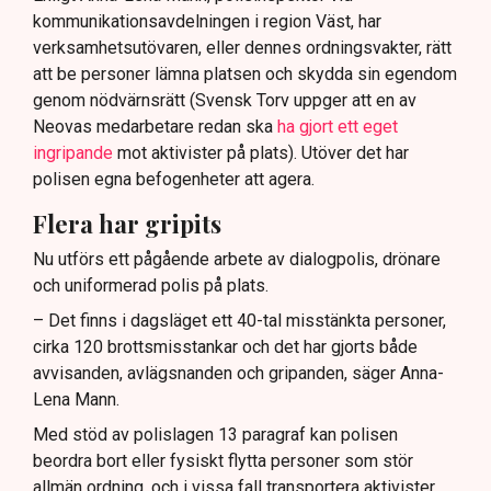
kommunikationsavdelningen i region Väst, har
verksamhetsutövaren, eller dennes ordningsvakter, rätt
att be personer lämna platsen och skydda sin egendom
genom nödvärnsrätt (Svensk Torv uppger att en av
Neovas medarbetare redan ska
ha gjort ett eget
ingripande
mot aktivister på plats). Utöver det har
polisen egna befogenheter att agera.
Flera har gripits
Nu utförs ett pågående arbete av dialogpolis, drönare
och uniformerad polis på plats.
– Det finns i dagsläget ett 40-tal misstänkta personer,
cirka 120 brottsmisstankar och det har gjorts både
avvisanden, avlägsnanden och gripanden, säger Anna-
Lena Mann.
Med stöd av polislagen 13 paragraf kan polisen
beordra bort eller fysiskt flytta personer som stör
allmän ordning, och i vissa fall transportera aktivister