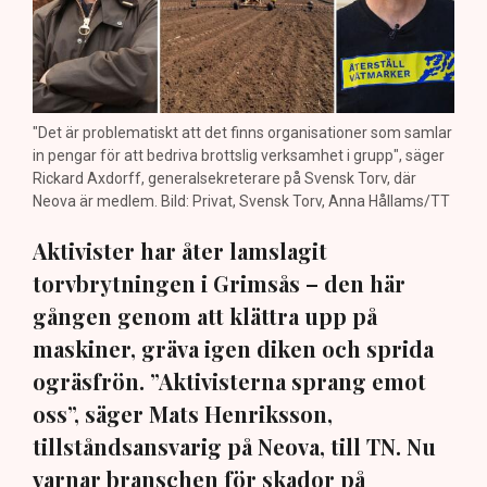
"Det är problematiskt att det finns organisationer som samlar
in pengar för att bedriva brottslig verksamhet i grupp", säger
Rickard Axdorff, generalsekreterare på Svensk Torv, där
Neova är medlem. Bild: Privat, Svensk Torv, Anna Hållams/TT
Aktivister har åter lamslagit
torvbrytningen i Grimsås – den här
gången genom att klättra upp på
maskiner, gräva igen diken och sprida
ogräsfrön. ”Aktivisterna sprang emot
oss”, säger Mats Henriksson,
tillståndsansvarig på Neova, till TN. Nu
varnar branschen för skador på