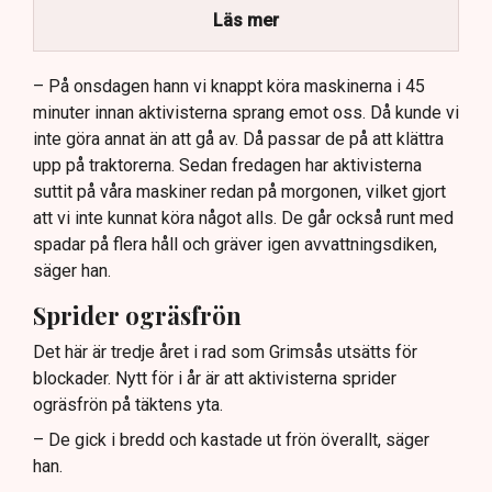
stort ekonomiskt sabotage.
Läs mer
Dialogpolisen på plats står maktlös inför
aktivisternas handlingar.
– På onsdagen hann vi knappt köra maskinerna i 45
minuter innan aktivisterna sprang emot oss. Då kunde vi
Frågor kvarstår om finansiering av illegal aktivism.
inte göra annat än att gå av. Då passar de på att klättra
upp på traktorerna. Sedan fredagen har aktivisterna
suttit på våra maskiner redan på morgonen, vilket gjort
att vi inte kunnat köra något alls. De går också runt med
spadar på flera håll och gräver igen avvattningsdiken,
säger han.
Sprider ogräsfrön
Det här är tredje året i rad som Grimsås utsätts för
blockader. Nytt för i år är att aktivisterna sprider
ogräsfrön på täktens yta.
– De gick i bredd och kastade ut frön överallt, säger
han.