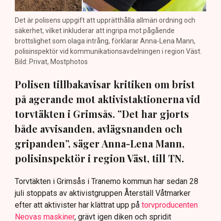
Det är polisens uppgift att upprätthålla allmän ordning och
säkerhet, vilket inkluderar att ingripa mot pågående
brottslighet som olaga intrång, förklarar Anna-Lena Mann,
polisinspektör vid kommunikationsavdelningen i region Väst.
Bild: Privat, Mostphotos
Polisen tillbakavisar kritiken om brist
på agerande mot aktivistaktionerna vid
torvtäkten i Grimsås. ”Det har gjorts
både avvisanden, avlägsnanden och
gripanden”, säger Anna-Lena Mann,
polisinspektör i region Väst, till TN.
Torvtäkten i Grimsås i Tranemo kommun har sedan 28
juli stoppats av aktivistgruppen Återställ Våtmarker
efter att aktivister har klättrat upp på
torvproducenten
Neovas maskiner
, grävt igen diken och spridit