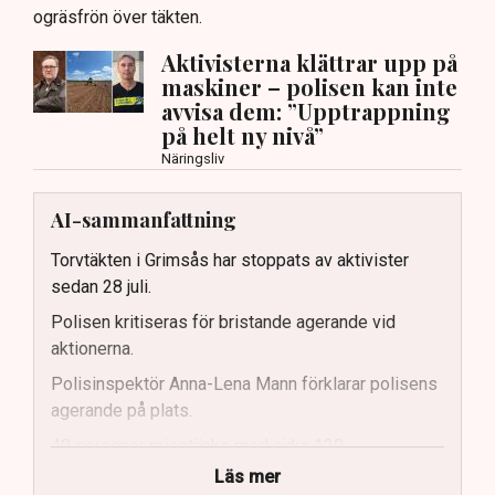
ogräsfrön över täkten.
Aktivisterna klättrar upp på
maskiner – polisen kan inte
avvisa dem: ”Upptrappning
på helt ny nivå”
Näringsliv
AI-sammanfattning
Torvtäkten i Grimsås har stoppats av aktivister
sedan 28 juli.
Polisen kritiseras för bristande agerande vid
aktionerna.
Polisinspektör Anna-Lena Mann förklarar polisens
agerande på plats.
40 personer misstänks med cirka 120
brottsmisstankar kopplade.
Läs mer