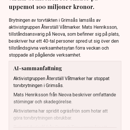
uppemot 100 miljoner kronor.
Brytningen av torvtäkten i Grimsås lamslås av
aktivistgruppen Återställ Våtmarker. Mats Henriksson,
tillståndsansvarig på Neova, som befinner sig på plats,
beskriver hur ett 40-tal personer spred ut sig över den
tillståndsgivna verksamhetsytan förra veckan och
stoppade all pågående verksamhet.
AI-sammanfattning
Aktivistgruppen Återställ Våtmarker har stoppat
torvbrytningen i Grimsås.
Mats Henriksson från Neova beskriver omfattande
störningar och skadegörelse.
Aktivisterna har spridit ogräsfrön som hotar att
göra torvbrytningen obrukbar.
Rickard Axdorff från Svensk Torv varnar för ett