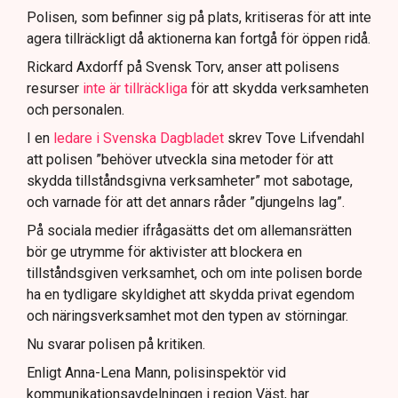
för att dokumentera bevis.
Polisen, som befinner sig på plats, kritiseras för att inte
agera tillräckligt då aktionerna kan fortgå för öppen ridå.
Samtidigt är polisarbetet komplext när det gäller
att navigera juridiska rättigheter och gränser.
Rickard Axdorff på Svensk Torv, anser att polisens
resurser
inte är tillräckliga
för att skydda verksamheten
och personalen.
I en
ledare i Svenska Dagbladet
skrev Tove Lifvendahl
att polisen ”behöver utveckla sina metoder för att
skydda tillståndsgivna verksamheter” mot sabotage,
och varnade för att det annars råder ”djungelns lag”.
På sociala medier ifrågasätts det om allemansrätten
bör ge utrymme för aktivister att blockera en
tillståndsgiven verksamhet, och om inte polisen borde
ha en tydligare skyldighet att skydda privat egendom
och näringsverksamhet mot den typen av störningar.
Nu svarar polisen på kritiken.
Enligt Anna-Lena Mann, polisinspektör vid
kommunikationsavdelningen i region Väst, har