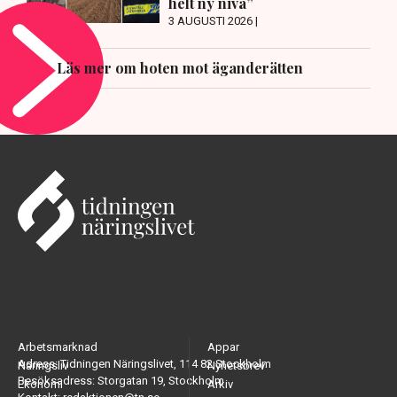
helt ny nivå”
3 AUGUSTI 2026 |
Läs mer om hoten mot äganderätten
Arbetsmarknad
Appar
Adress: Tidningen Näringslivet, 114 82 Stockholm
Näringsliv
Nyhetsbrev
Besöksadress: Storgatan 19, Stockholm
Ekonomi
Arkiv