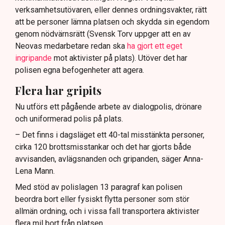
verksamhetsutövaren, eller dennes ordningsvakter, rätt
att be personer lämna platsen och skydda sin egendom
genom nödvärnsrätt (Svensk Torv uppger att en av
Neovas medarbetare redan ska
ha gjort ett eget
ingripande
mot aktivister på plats). Utöver det har
polisen egna befogenheter att agera.
Flera har gripits
Nu utförs ett pågående arbete av dialogpolis, drönare
och uniformerad polis på plats.
– Det finns i dagsläget ett 40-tal misstänkta personer,
cirka 120 brottsmisstankar och det har gjorts både
avvisanden, avlägsnanden och gripanden, säger Anna-
Lena Mann.
Med stöd av polislagen 13 paragraf kan polisen
beordra bort eller fysiskt flytta personer som stör
allmän ordning, och i vissa fall transportera aktivister
flera mil bort från platsen.