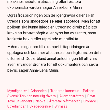
maskiner, sabotera utrustning eller förstöra
ekonomiska värden, säger Anna-Lena Mann.
Ogräsfröspridningen och de igengrävda dikena kan
utredas som skadegörelse eller sabotage. Men för att
polisen ska kunna inleda en utredning direkt på plats
krävs att brottet pågår eller nyss har avslutats, samt
konkreta bevis eller utpekade misstänkta.
– Anmälningar om till exempel fröspridningen är
upptagna och kommer att utredas och lagföras, en del i
efterhand. Det är bland annat anledningen till att vi nu
även använder drönare för att dokumentera och säkra
bevis, säger Anna-Lena Mann.
Myndigheter
Gripanden
Tranemo kommun
Polisen
Svensk Torv : en naturlig råvara
Allemansrätten
Brott
Tove Lifvendahl
Neova
Återställ Våtmarker
Drönare
Utredningar
Skadegörelse
Grimsås