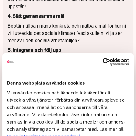
uppstår?
4. Sätt gemensamma mål
Bestäm tillsammans konkreta och mätbara mål för hur ni
vill utveckla det sociala klimatet. Vad skulle ni vilja ser
mer av i den sociala arbetsmiljön?
5. Integrera och följ upp
Håll arbetet levande i vardagen. Integrera samtalen i
ordinarie arbetsmiljöarbete och följ upp regelbundet. När
och hur följer ni upp diskussioner om den sociala
arbetsmiljön?
Denna webbplats använder cookies
Vi använder cookies och liknande tekniker för att
utveckla våra tjänster, förbättra din användarupplevelse
och anpassa innehållet och annonserna till våra
Arbetsplatser
Trakasserier
Stress
Organisationer
användare. Vi vidarebefordrar även information som
Malmö universitet
TN original
Arbetsmiljö
Sverige
samlas in via cookies till de sociala medier och annons-
och analysföretag som vi samarbetar med. Läs mer på