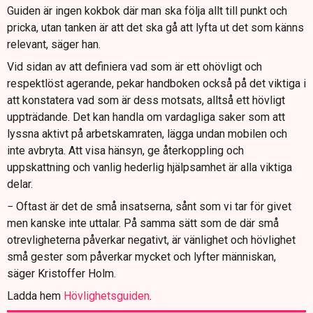
Guiden är ingen kokbok där man ska följa allt till punkt och
pricka, utan tanken är att det ska gå att lyfta ut det som känns
relevant, säger han.
Vid sidan av att definiera vad som är ett ohövligt och
respektlöst agerande, pekar handboken också på det viktiga i
att konstatera vad som är dess motsats, alltså ett hövligt
uppträdande. Det kan handla om vardagliga saker som att
lyssna aktivt på arbetskamraten, lägga undan mobilen och
inte avbryta. Att visa hänsyn, ge återkoppling och
uppskattning och vanlig hederlig hjälpsamhet är alla viktiga
delar.
− Oftast är det de små insatserna, sånt som vi tar för givet
men kanske inte uttalar. På samma sätt som de där små
otrevligheterna påverkar negativt, är vänlighet och hövlighet
små gester som påverkar mycket och lyfter människan,
säger Kristoffer Holm.
Ladda hem
Hövlighetsguiden
.