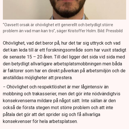
”Oavsett orsak är ohövlighet ett generellt och betydligt större
problem än vad man kan tro”, säger Kristoffer Holm. Bild: Pressbild
Ohövlighet, vad det beror på, hur det tar sig uttryck och vad
det kan leda till är ett forskningsområde som har vuxit stadigt
de senaste 15 – 20 åren. Till del ligger det sida vid sida med
den betydligt allvarligare arbetsplatsmobbningen men båda
är faktorer som har en direkt påverkan på arbetsmiljön och de
anställdas möjligheter att prestera.
− Ohövlighet och respektlöshet är mer lågintensiv än
mobbning och trakasserier, men det gör inte nödvändigtvis
konsekvenserna mildare på något sätt. Inte sällan är den
också de första stegen mot större problem och att inte
påtala det gör att det sprider sig och få allvarliga
konsekvenser för hela arbetsplatsen.