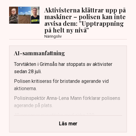
Aktivisterna klättrar upp på
maskiner – polisen kan inte
avvisa dem: ”Upptrappning
på helt ny nivå”
Näringsliv
AI-sammanfattning
Torvtäkten i Grimsås har stoppats av aktivister
sedan 28 juli.
Polisen kritiseras för bristande agerande vid
aktionerna.
Polisinspektör Anna-Lena Mann förklarar polisens
agerande på plats.
40 personer misstänks med cirka 120
brottsmisstankar kopplade.
Läs mer
Polisen använder drönare och uniformerad polis