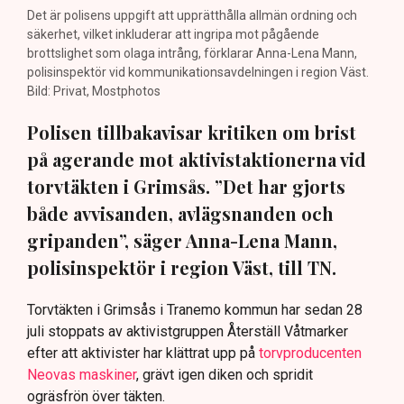
Det är polisens uppgift att upprätthålla allmän ordning och
säkerhet, vilket inkluderar att ingripa mot pågående
brottslighet som olaga intrång, förklarar Anna-Lena Mann,
polisinspektör vid kommunikationsavdelningen i region Väst.
Bild: Privat, Mostphotos
Polisen tillbakavisar kritiken om brist
på agerande mot aktivistaktionerna vid
torvtäkten i Grimsås. ”Det har gjorts
både avvisanden, avlägsnanden och
gripanden”, säger Anna-Lena Mann,
polisinspektör i region Väst, till TN.
Torvtäkten i Grimsås i Tranemo kommun har sedan 28
juli stoppats av aktivistgruppen Återställ Våtmarker
efter att aktivister har klättrat upp på
torvproducenten
Neovas maskiner
, grävt igen diken och spridit
ogräsfrön över täkten.