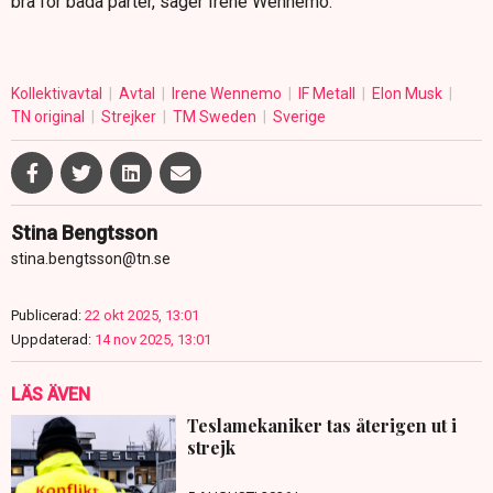
bra för båda parter, säger Irene Wennemo.
Kollektivavtal
Avtal
Irene Wennemo
IF Metall
Elon Musk
TN original
Strejker
TM Sweden
Sverige
Stina Bengtsson
stina.bengtsson@tn.se
Publicerad:
22 okt 2025, 13:01
Uppdaterad:
14 nov 2025, 13:01
LÄS ÄVEN
Teslamekaniker tas återigen ut i
strejk