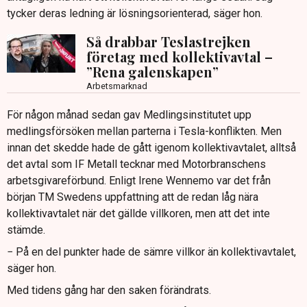
tycker deras ledning är lösningsorienterad, säger hon.
Så drabbar Teslastrejken
företag med kollektivavtal –
”Rena galenskapen”
Arbetsmarknad
För någon månad sedan gav Medlingsinstitutet upp
medlingsförsöken mellan parterna i Tesla-konflikten. Men
innan det skedde hade de gått igenom kollektivavtalet, alltså
det avtal som IF Metall tecknar med Motorbranschens
arbetsgivareförbund. Enligt Irene Wennemo var det från
början TM Swedens uppfattning att de redan låg nära
kollektivavtalet när det gällde villkoren, men att det inte
stämde.
− På en del punkter hade de sämre villkor än kollektivavtalet,
säger hon.
Med tidens gång har den saken förändrats.