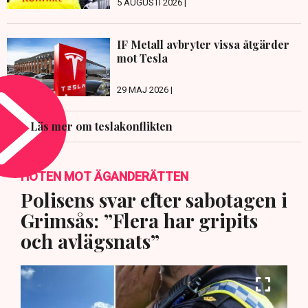
5 AUGUSTI 2026 |
IF Metall avbryter vissa åtgärder
mot Tesla
29 MAJ 2026 |
Läs mer om teslakonflikten
HOTEN MOT ÄGANDERÄTTEN
Polisens svar efter sabotagen i
Grimsås: ”Flera har gripits
och avlägsnats”