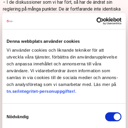
− I de diskussioner som vi har fört, så har de ändrat sin
reglering på många punkter. De är fortfarande inte identiska
med kollektivavtalet, men mycket närmare.
Har TM Swedens medarbetare alltså bättre
förutsättningar nu än innan konflikten bröt ut?
− Ja, och min bild är att det är villkor som företaget tänker
Denna webbplats använder cookies
behålla.
Vi använder cookies och liknande tekniker för att
utveckla våra tjänster, förbättra din användarupplevelse
När Elon Musk kom tillbaka blev
och anpassa innehållet och annonserna till våra
förhandlingarna trögare
användare. Vi vidarebefordrar även information som
Irene Wennemo är mycket tydlig med att det under en period
samlas in via cookies till de sociala medier och annons-
fanns goda förutsättningar för parterna att komma överens.
och analysföretag som vi samarbetar med. Läs mer på
tn.se/integritet-personuppgifter/
.
− Det fanns en större vilja att gå i mål med någonting som
båda parter kunde leva med, säger hon.
Men storpolitiken kan möjligen ha kommit i vägen för
Samtyckesval
förhandlingarna om kollektivavtal inom ramen för den
Nödvändig
svenska modellen. Samtidigt som Elon Musk och Donald