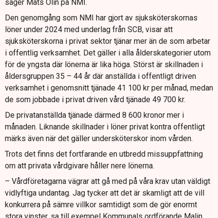
säger Mats Olin på NMI.
Den genomgång som NMI har gjort av sjuksköterskornas
löner under 2024 med underlag från SCB, visar att
sjuksköterskorna i privat sektor tjänar mer än de som arbetar
i offentlig verksamhet. Det gäller i alla ålderskategorier utom
för de yngsta där lönerna är lika höga. Störst är skillnaden i
åldersgruppen 35 – 44 år där anställda i offentligt driven
verksamhet i genomsnitt tjänade 41 100 kr per månad, medan
de som jobbade i privat driven vård tjänade 49 700 kr.
De privatanställda tjänade därmed 8 600 kronor mer i
månaden. Liknande skillnader i löner privat kontra offentligt
märks även när det gäller undersköterskor inom vården.
Trots det finns det fortfarande en utbredd missuppfattning
om att privata vårdgivare håller nere lönerna.
– Vårdföretagarna vägrar att gå med på våra krav utan väldigt
vidlyftiga undantag. Jag tycker att det är skamligt att de vill
konkurrera på sämre villkor samtidigt som de gör enormt
stora vinster, sa till exempel Kommunals ordförande Malin