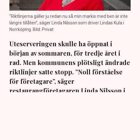
”Riktlinjerna gäller ju redan nu så min markis med ben är inte
längre tillåten”, säger Linda Nilsson som driver Lindas Kula i
Norrköping. Bild: Privat
Uteserveringen skulle ha öppnat i
början av sommaren, för tredje året i
rad. Men kommunens plötsligt ändrade
riktlinjer satte stopp. ”Noll förståelse
för företagare”, säger
restaurangföretagaren Linda Nilsson i
Norrköping till TN.
En markis med fyra ben. Den har hamnat i centrum när
Norrköpings kommun ändrat sina policys för
uteserveringarna i staden. När restaurangföretagaren
Linda Nilsson i mars ansökte om att för tredje