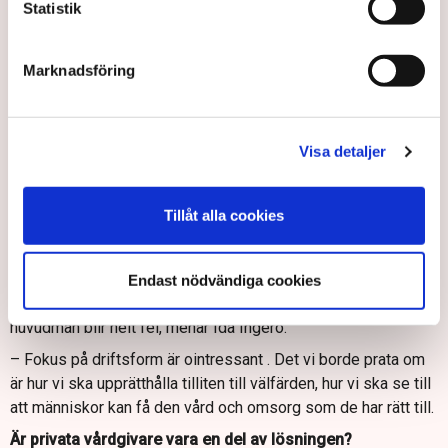
Statistik
faktiskt det viktigaste.
Debatten om privat kontra offentlig vård i välfärden har pågått
Marknadsföring
under lång tid. Ida Ingerö menar att den är utspelad och att
det finns viktigare saker att fokusera på.
– Debatten missar målet. Vi har enorma utmaningar i Sverige,
Visa detaljer
med en åldrande befolkning och en pressad ekonomi i många
kommuner med sviktande befolkningsunderlag, säger hon.
Tillåt alla cookies
Fel att rikta fokus på huvudman
Hon poängterar att den utmaningen kommer att innebära att
Sverige behöver bygga ut äldreomsorgen ”enormt” mycket
Endast nödvändiga cookies
de kommande åren. Att då rikta fokus på vem som är
huvudman blir helt fel, menar Ida Ingerö.
– Fokus på driftsform är ointressant . Det vi borde prata om
är hur vi ska upprätthålla tilliten till välfärden, hur vi ska se till
att människor kan få den vård och omsorg som de har rätt till.
Är privata vårdgivare vara en del av lösningen?