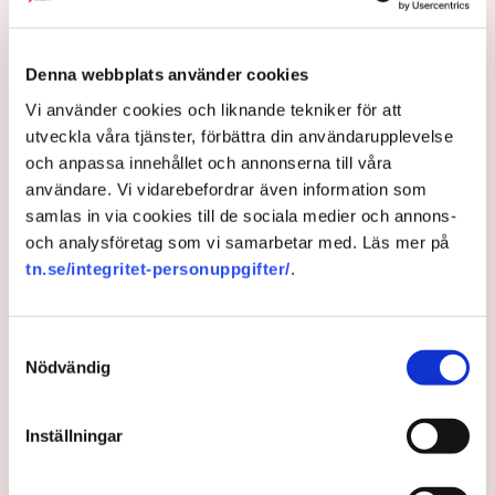
arbetssituation och så vidare. I en undersökning från
Demoskop utföll 32 av 32 jämförelsepunkter till de privata
arbetsgivarnas fördel. Tydligare än så kan det inte bli, men
Denna webbplats använder cookies
det en bild som syns alltför sällan i media, säger Ida Ingerö.
Vi använder cookies och liknande tekniker för att
”Våra medlemsföretag är attraktiva
utveckla våra tjänster, förbättra din användarupplevelse
och anpassa innehållet och annonserna till våra
arbetsgivare. Medarbetarna söker
användare. Vi vidarebefordrar även information som
sig dit – och det är ju faktiskt det
samlas in via cookies till de sociala medier och annons-
och analysföretag som vi samarbetar med. Läs mer på
viktigaste.”
tn.se/integritet-personuppgifter/
.
Hon är krass när det kommer till varför missuppfattningen om
löneskillnaderna är så utbredd.
Samtyckesval
Nödvändig
– Det är klart att det finns ett intresse av att sätta en sådan
bild, från dem som inte gillar att vi har en mångfald i
välfärden, säger hon och fortsätter:
Inställningar
– Samtidigt vet vi ju att våra medlemsföretag är attraktiva
arbetsgivare. Medarbetarna söker sig dit – och det är ju