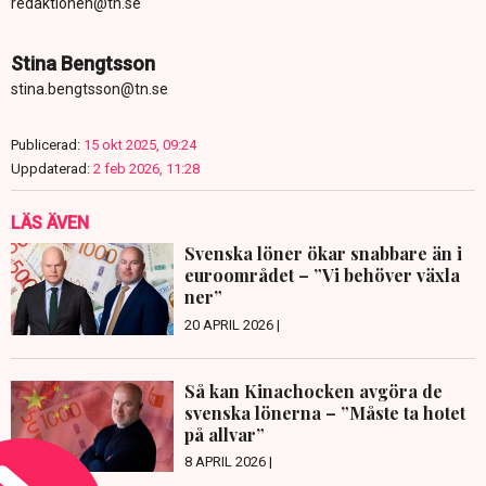
redaktionen@tn.se
Stina Bengtsson
stina.bengtsson@tn.se
Publicerad:
15 okt 2025, 09:24
Uppdaterad:
2 feb 2026, 11:28
LÄS ÄVEN
Svenska löner ökar snabbare än i
euroområdet – ”Vi behöver växla
ner”
20 APRIL 2026 |
Så kan Kinachocken avgöra de
svenska lönerna – ”Måste ta hotet
på allvar”
8 APRIL 2026 |