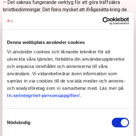
– Det saknas fungerande verktyg för att göra träffsäkra
bristbedömningar. Det finns mycket att ifrågasätta kring de
metoder som Arbetsförmedlingen och Migrationsverket har
använt, säger hon till DI.
Saco stämmer in i kritiken. Sacos förbundsordförande Göran
Arrius pekar just på det anmärkningsvärda med att så många
Denna webbplats använder cookies
yrken föreslås omfattas av undantag:
Vi använder cookies och liknande tekniker för att
– Det visar ju bara hur olämplig den här lagstiftningen faktiskt
utveckla våra tjänster, förbättra din användarupplevelse
är. Jag har full förståelse för att regeringen vill komma till
och anpassa innehållet och annonserna till våra
rätta med arbetslivskriminalitet och exploatering, men det här
användare. Vi vidarebefordrar även information som
är inte rätt väg att gå, säger han till SVT.
samlas in via cookies till de sociala medier och annons-
och analysföretag som vi samarbetar med. Läs mer på
Gröna arbetsgivare anser att förslaget om ett höjt lönegolv
tn.se/integritet-personuppgifter/
.
måste skrotas helt. Förslaget innebär ökad byråkrati och
försvårar kompetensförsörjningen, bland annat.
Organisationen ser lönegolvet som ett farligt avsteg från den
Samtyckesval
svenska modellen där fack och arbetsgivare förhandlar fram
Nödvändig
arbetsmarknadsvillkoren.
– Det är obegripligt att regeringen inte anser att