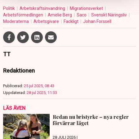
Politik
Arbetskraftsinvandring
Migrationsverket
Arbetsförmedlingen
Amelie Berg
Saco
Svenskt Näringsliv
Moderaterna
Arbetsgivare
Fackligt
Johan Forssell
TT
Redaktionen
Publicerad:
25 jul 2025, 08:43
Uppdaterad:
28 jul 2025, 11:33
LÄS ÄVEN
Redan nu bristyrke – nya regler
förvärrar läget
28 JULI 2026 |