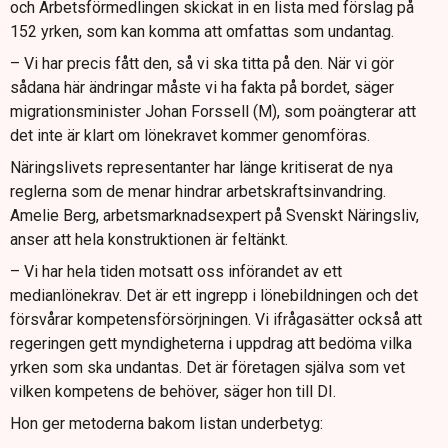
och Arbetsförmedlingen skickat in en lista med förslag på
152 yrken, som kan komma att omfattas som undantag.
– Vi har precis fått den, så vi ska titta på den. När vi gör
sådana här ändringar måste vi ha fakta på bordet, säger
migrationsminister Johan Forssell (M), som poängterar att
det inte är klart om lönekravet kommer genomföras.
Näringslivets representanter har länge kritiserat de nya
reglerna som de menar hindrar arbetskraftsinvandring.
Amelie Berg, arbetsmarknadsexpert på Svenskt Näringsliv,
anser att hela konstruktionen är feltänkt.
– Vi har hela tiden motsatt oss införandet av ett
medianlönekrav. Det är ett ingrepp i lönebildningen och det
försvårar kompetensförsörjningen. Vi ifrågasätter också att
regeringen gett myndigheterna i uppdrag att bedöma vilka
yrken som ska undantas. Det är företagen själva som vet
vilken kompetens de behöver, säger hon till DI.
Hon ger metoderna bakom listan underbetyg: