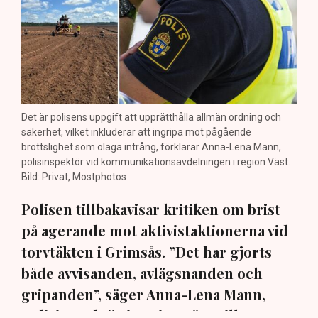
Det är polisens uppgift att upprätthålla allmän ordning och
säkerhet, vilket inkluderar att ingripa mot pågående
brottslighet som olaga intrång, förklarar Anna-Lena Mann,
polisinspektör vid kommunikationsavdelningen i region Väst.
Bild: Privat, Mostphotos
Polisen tillbakavisar kritiken om brist
på agerande mot aktivistaktionerna vid
torvtäkten i Grimsås. ”Det har gjorts
både avvisanden, avlägsnanden och
gripanden”, säger Anna-Lena Mann,
polisinspektör i region Väst, till TN.