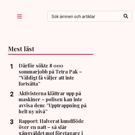
Mest läst
Därför sökte 8 000
sommarjobb på Tetra Pak –
”Väldigt få väljer att inte
fortsätta”
Aktivisterna klättrar upp på
maskiner – polisen kan inte
avvisa dem: ”Upptrappning på
helt ny nivå”
Rapport: Halverat kundflöde
över en natt – så slår
gängvåldet mot företagare i