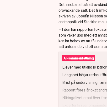
Det innebär alltså att avstån
oroväckande sätt. Det framko
skriven av Josefin Nilsson o
andraspråk vid Stockholms un
– I den här rapporten fokuser
som växer upp med ett anna
kan ha behov av att få under
sitt anförande vid ett semina
AI-sammanfattning
Elever med utländsk bakgru
Läsgapet börjar redan i för
Brist på undervisning i äm
Rapport föreslår ökat andra
Näringslivet oroat över fr
Experter kräver omgående i