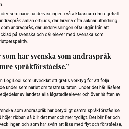
n.
nder seminariet undervisningen i våra klassrum där regelrätt
draspråk sällan erbjuds, där lärarna ofta saknar utbildning i
som andraspråk, där undervisningen ofta utgår från att
vecklad på svenska och där elever med svenska som
ristperspektiv.
ver som har svenska som andraspråk
ämre språkförståelse.”
 LegiLexi som utvecklat ett gratis verktyg för att följa
de under seminariet om testresultaten. Under det här läsåret
redjedelar av landets alla lågstadieelever och över hälften av
svenska som andraspråk har betydligt sämre språkförståelse.
d höjer ribban så blir det mer och mer tydligt. Det blir fler och
vecklingen och som har svårt att läsa med flyt och förståelse,