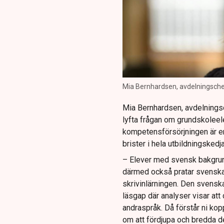
Mia Bernhardsen, avdelningschef
Mia Bernhardsen, avdelningsch
lyfta frågan om grundskoleel
kompetensförsörjningen är en
brister i hela utbildningske
– Elever med svensk bakgrund
därmed också pratar svenska 
skrivinlärningen. Den svenska
läsgap där analyser visar at
andraspråk. Då förstår ni kop
om att fördjupa och bredda d