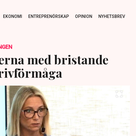
EKONOMI
ENTREPRENÖRSKAP
OPINION
NYHETSBREV
NGEN
verna med bristande
krivförmåga