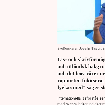
Skolforskaren Josefin Nilsson. Bi
Läs- och skrivförmåg
och utländsk bakgrun
och det bara växer oc
rapporten fokuserar 
lyckas med”, säger s
Internationella läsförståelse
med svensk bakgrund ökar me