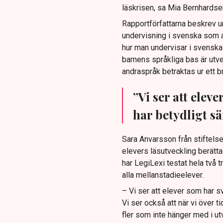
läskrisen, sa Mia Bernhardse
Rapportförfattarna beskrev u
undervisning i svenska som an
hur man undervisar i svenska 
barnens språkliga bas är ut
andraspråk betraktas ur ett b
”Vi ser att ele
har betydligt s
Sara Anvarsson från stiftelsen
elevers läsutveckling berätta
har LegiLexi testat hela två t
alla mellanstadieelever.
– Vi ser att elever som har 
Vi ser också att när vi över ti
fler som inte hänger med i ut