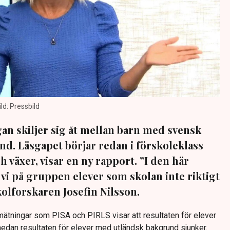
ld: Pressbild
an skiljer sig åt mellan barn med svensk
d. Läsgapet börjar redan i förskoleklass
h växer, visar en ny rapport. ”I den här
vi på gruppen elever som skolan inte riktigt
kolforskaren Josefin Nilsson.
mätningar som PISA och PIRLS visar att resultaten för elever
dan resultaten för elever med utländsk bakgrund sjunker.