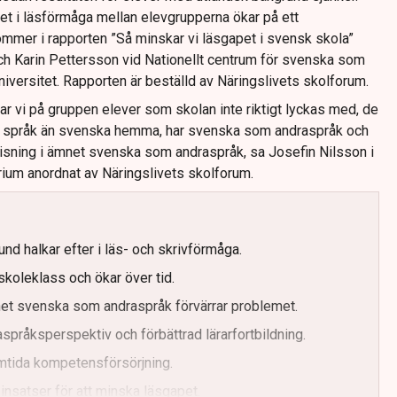
det i läsförmåga mellan elevgrupperna ökar på ett
mmer i rapporten ”Så minskar vi läsgapet i svensk skola”
ch Karin Pettersson vid Nationellt centrum för svenska som
iversitet. Rapporten är beställd av Näringslivets skolforum.
ar vi på gruppen elever som skolan inte riktigt lyckas med, de
t språk än svenska hemma, har svenska som andraspråk och
visning i ämnet svenska som andraspråk, sa Josefin Nilsson i
rium anordnat av Näringslivets skolforum.
nd halkar efter i läs- och skrivförmåga.
skoleklass och ökar över tid.
net svenska som andraspråk förvärrar problemet.
språksperspektiv och förbättrad lärarfortbildning.
amtida kompetensförsörjning.
nsatser för att minska läsgapet.