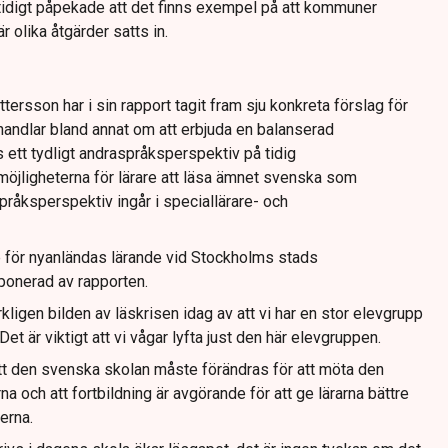
digt påpekade att det finns exempel på att kommuner
r olika åtgärder satts in.
tersson har i sin rapport tagit fram sju konkreta förslag för
t handlar bland annat om att erbjuda en balanserad
s ett tydligt andraspråksperspektiv på tidig
möjligheterna för lärare att läsa ämnet svenska som
pråksperspektiv ingår i speciallärare- och
 för nyanländas lärande vid Stockholms stads
mponerad av rapporten.
ligen bilden av läskrisen idag av att vi har en stor elevgrupp
Det är viktigt att vi vågar lyfta just den här elevgruppen.
t den svenska skolan måste förändras för att möta den
a och att fortbildning är avgörande för att ge lärarna bättre
erna.