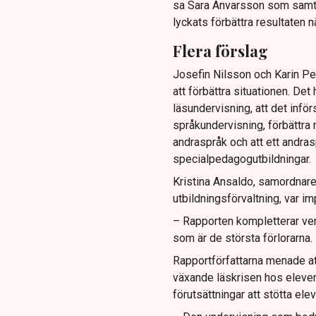
sa Sara Anvarsson som samti
lyckats förbättra resultaten nä
Flera förslag
Josefin Nilsson och Karin Pet
att förbättra situationen. De
läsundervisning, att det inför
språkundervisning, förbättra 
andraspråk och att ett andras
specialpedagogutbildningar.
Kristina Ansaldo, samordnare
utbildningsförvaltning, var i
– Rapporten kompletterar verk
som är de största förlorarna. 
Rapportförfattarna menade at
växande läskrisen hos elevern
förutsättningar att stötta elev