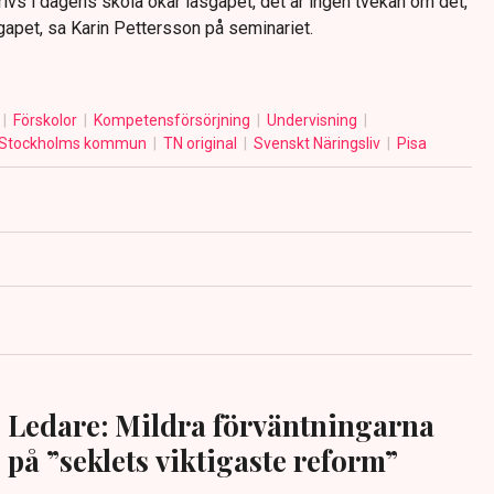
vs i dagens skola ökar läsgapet, det är ingen tvekan om det,
gapet, sa Karin Pettersson på seminariet.
Förskolor
Kompetensförsörjning
Undervisning
Stockholms kommun
TN original
Svenskt Näringsliv
Pisa
Ledare: Mildra förväntningarna
på ”seklets viktigaste reform”