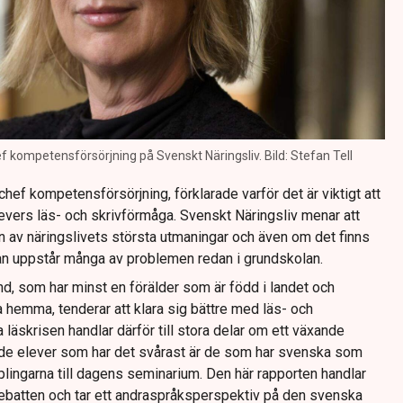
 kompetensförsörjning på Svenskt Näringsliv. Bild: Stefan Tell
ef kompetensförsörjning, förklarade varför det är viktigt att
evers läs- och skrivförmåga. Svenskt Näringsliv menar att
 av näringslivets största utmaningar och även om det finns
djan uppstår många av problemen redan i grundskolan.
, som har minst en förälder som är född i landet och
hemma, tenderar att klara sig bättre med läs- och
 läskrisen handlar därför till stora delar om ett växande
t de elever som har det svårast är de som har svenska som
plingarna till dagens seminarium. Den här rapporten handlar
ebatten och tar ett andraspråksperspektiv på den svenska