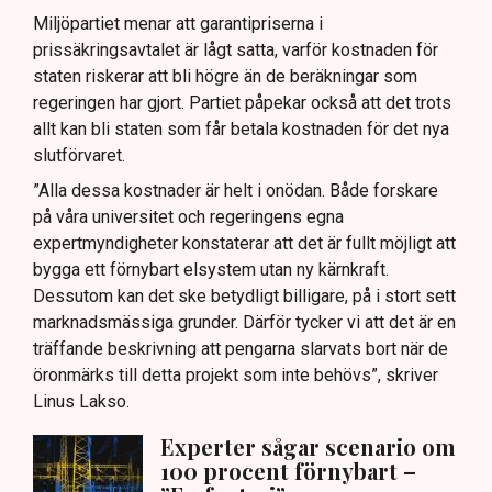
Miljöpartiet menar att garantipriserna i
prissäkringsavtalet är lågt satta, varför kostnaden för
staten riskerar att bli högre än de beräkningar som
regeringen har gjort. Partiet påpekar också att det trots
allt kan bli staten som får betala kostnaden för det nya
slutförvaret.
”Alla dessa kostnader är helt i onödan. Både forskare
på våra universitet och regeringens egna
expertmyndigheter konstaterar att det är fullt möjligt att
bygga ett förnybart elsystem utan ny kärnkraft.
Dessutom kan det ske betydligt billigare, på i stort sett
marknadsmässiga grunder. Därför tycker vi att det är en
träffande beskrivning att pengarna slarvats bort när de
öronmärks till detta projekt som inte behövs”, skriver
Linus Lakso.
Experter sågar scenario om
100 procent förnybart –