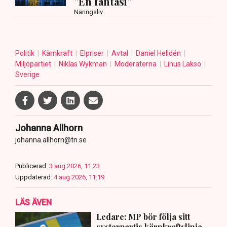
”En fantasi”
Näringsliv
Politik
Kärnkraft
Elpriser
Avtal
Daniel Helldén
Miljöpartiet
Niklas Wykman
Moderaterna
Linus Lakso
Sverige
Johanna Allhorn
johanna.allhorn@tn.se
Publicerad:
3 aug 2026, 11:23
Uppdaterad:
4 aug 2026, 11:19
LÄS ÄVEN
Ledare: MP bör följa sitt
systerpartis kärnkraftslinje