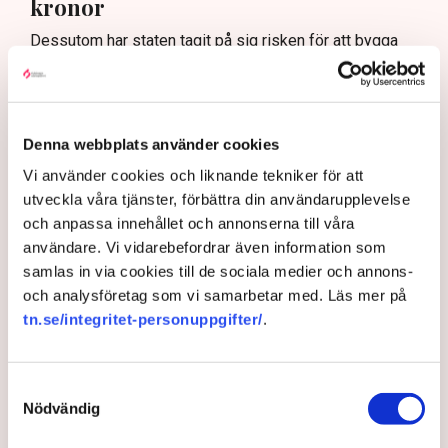
kronor
Dessutom har staten tagit på sig risken för att bygga
ett nytt slutförvar för kärnkraftsavfall. De totala fasta
kostnaderna för ett nytt slutförvar beräknas enligt
Finansdepartementet bli cirka 122 miljarder kronor, men
i vårändringsbudgeten som röstades igenom i
Denna webbplats använder cookies
riksdagen i juni finns det även med en reserv på 61
Vi använder cookies och liknande tekniker för att
miljarder kronor (2026 års siffror). De ska användas i
utveckla våra tjänster, förbättra din användarupplevelse
den händelse att de 122 miljarderna inte skulle räcka på
och anpassa innehållet och annonserna till våra
grund av oförutsedda kostnadsökningar.
användare. Vi vidarebefordrar även information som
Men eftersom statens garanti endast gäller om nya
samlas in via cookies till de sociala medier och annons-
investeringar blir mindre än 5 000 megawatt kan
och analysföretag som vi samarbetar med. Läs mer på
kostnaden för staten bli betydligt lägre. De som bygger
tn.se/integritet-personuppgifter/
.
ny kärnkraft betalar för sin andel av kostnaden för
slutförvaret. Statens risk att få betala för slutförvaret
minskar ju fler som investerar i ny kärnkraft och
Samtyckesval
tidshorisonten får anses vara lång eftersom slutåret är
Nödvändig
satt till 2159.