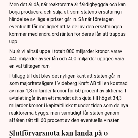
Men det är då, när reaktorerna är färdigbyggda och kan
börja producera och sälja el, som statens ersättning i
händelse av låga elpriser går in. Så när företagen
eventuellt får möjlighet att ta del av den ersättningen
kommer med andra ord räntan för deras lån att trappas
upp.
Nu är vi alltså uppe i totalt 880 miljarder kronor, varav
440 miljarder avser lån och 400 miljarder uppges vara
en väl tilltagen ram.
I tillägg till det blev det nyligen känt att staten går in
som majoritetsägare i Videberg Kraft AB till en kostnad
av max 1,8 miljarder kronor för 60 procent av aktierna. I
avtalet ingår även ett mandat att skjuta till högst 34,3
miljarder kronor i kapitaltillskott under tiden som de nya
reaktorerna byggs, men samtidigt får staten genom
affären rätt till 60 procent av den eventuella vinsten.
Slutförvarsnota kan landa på 0