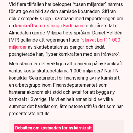
Vid flera tillfällen har beloppet ”tusen miljarder” nämnts
för att ge en bild av den samlade kostnaden. Siffran
dök exempelvis upp i samband med rapporteringen om
en
kärnkraftsomröstning i Karlshamn
och i årets tal i
Almedalen gjorde Miljöpartiets språkrör Daniel Helldén
(MP) gällande att regeringen hade
”slarvat bort” 1 000
miljarder
av skattebetalarnas pengar, och ändå,
poängterade han, ”lyser kärnkraften med sin frånvaro”.
Men stämmer det verkligen att planerna på ny kärnkraft
väntas kosta skattebetalarna 1 000 miljarder? När TN
kontaktar Sekretariatet för finansiering av ny kärnkraft,
en arbetsgrupp inom Finansdepartementet som
hanterar ekonomiskt stöd och avtal för att bygga ny
kärnkraft i Sverige, får vi en helt annan bild av vilka
summor det handlar om, åtminstone utifrån det som har
presenterats hittills.
Debatten om kostnaden för ny kärnkraft