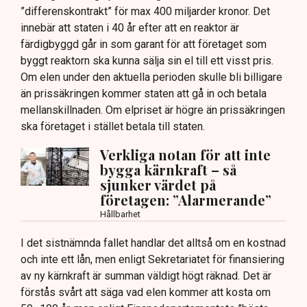
”differenskontrakt” för max 400 miljarder kronor. Det
innebär att staten i 40 år efter att en reaktor är
färdigbyggd går in som garant för att företaget som
byggt reaktorn ska kunna sälja sin el till ett visst pris.
Om elen under den aktuella perioden skulle bli billigare
än prissäkringen kommer staten att gå in och betala
mellanskillnaden. Om elpriset är högre än prissäkringen
ska företaget i stället betala till staten.
Verkliga notan för att inte
bygga kärnkraft – så
sjunker värdet på
företagen: ”Alarmerande”
Hållbarhet
I det sistnämnda fallet handlar det alltså om en kostnad
och inte ett lån, men enligt Sekretariatet för finansiering
av ny kärnkraft är summan väldigt högt räknad. Det är
förstås svårt att säga vad elen kommer att kosta om