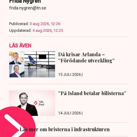
Frida Nygren
frida.nygren@tn.se
Publicerad:
3 aug 2026, 12:26
Uppdaterad:
4 aug 2026, 12:25
LÄS ÄVEN
Då krisar Arlanda –
”Förödande utveckling”
15 JULI 2026 |
”På Island betalar bilisterna”
14 JULI 2026 |
Läs mer om bristerna i infrastrukturen