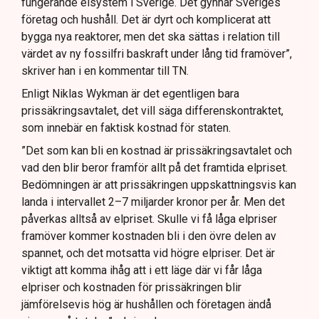
fungerande elsystem i Sverige. Det gynnar Sveriges
företag och hushåll. Det är dyrt och komplicerat att
bygga nya reaktorer, men det ska sättas i relation till
värdet av ny fossilfri baskraft under lång tid framöver”,
skriver han i en kommentar till TN.
Enligt Niklas Wykman är det egentligen bara
prissäkringsavtalet, det vill säga differenskontraktet,
som innebär en faktisk kostnad för staten.
”Det som kan bli en kostnad är prissäkringsavtalet och
vad den blir beror framför allt på det framtida elpriset.
Bedömningen är att prissäkringen uppskattningsvis kan
landa i intervallet 2–7 miljarder kronor per år. Men det
påverkas alltså av elpriset. Skulle vi få låga elpriser
framöver kommer kostnaden bli i den övre delen av
spannet, och det motsatta vid högre elpriser. Det är
viktigt att komma ihåg att i ett läge där vi får låga
elpriser och kostnaden för prissäkringen blir
jämförelsevis hög är hushållen och företagen ändå