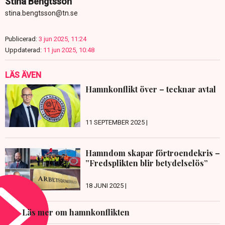
Stina Bengtsson
stina.bengtsson@tn.se
Publicerad:
3 jun 2025, 11:24
Uppdaterad:
11 jun 2025, 10:48
LÄS ÄVEN
Hamnkonflikt över – tecknar avtal
11 SEPTEMBER 2025 |
Hamndom skapar förtroendekris –
”Fredsplikten blir betydelselös”
18 JUNI 2025 |
Läs mer om hamnkonflikten