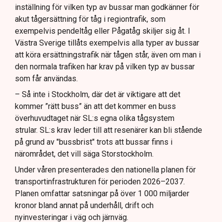
inställning för vilken typ av bussar man godkänner för
akut tågersättning för tåg i regiontrafik, som
exempelvis pendeltåg eller Pågatåg skiljer sig åt. I
Västra Sverige tillåts exempelvis alla typer av bussar
att köra ersättningstrafik när tågen står, även om man i
den normala trafiken har krav på vilken typ av bussar
som får användas.
– Så inte i Stockholm, där det är viktigare att det
kommer ”rätt buss” än att det kommer en buss
överhuvudtaget när SL:s egna olika tågsystem
strular. SL:s krav leder till att resenärer kan bli stående
på grund av "bussbrist" trots att bussar finns i
närområdet, det vill säga Storstockholm.
Under våren presenterades den nationella planen för
transportinfrastrukturen för perioden 2026–2037.
Planen omfattar satsningar på över 1 000 miljarder
kronor bland annat på underhåll, drift och
nyinvesteringar i väg och järnväg.