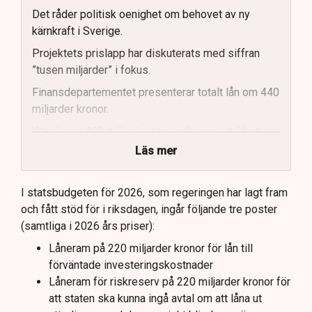
Det råder politisk oenighet om behovet av ny
kärnkraft i Sverige.
Projektets prislapp har diskuterats med siffran
”tusen miljarder” i fokus.
Finansdepartementet presenterar totalt lån om 440
miljarder kronor.
Ytterligare 400 miljarder i prissäkringsavtal kan
påverka statens kostnader.
Läs mer
Totala uppskattade kostnader inkluderar bland
annat möjliga kostnader för slutförvar.
I statsbudgeten för 2026, som regeringen har lagt fram
och fått stöd för i riksdagen, ingår följande tre poster
Regeringen och Miljöpartiet har olika syn på
(samtliga i 2026 års priser):
investeringens nödvändighet.
Låneram på 220 miljarder kronor för lån till
förväntade investeringskostnader
Låneram för riskreserv på 220 miljarder kronor för
att staten ska kunna ingå avtal om att låna ut