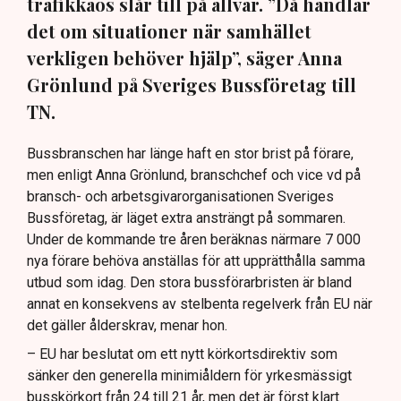
trafikkaos slår till på allvar. ”Då handlar
det om situationer när samhället
verkligen behöver hjälp”, säger Anna
Grönlund på Sveriges Bussföretag till
TN.
Bussbranschen har länge haft en stor brist på förare,
men enligt Anna Grönlund, branschchef och vice vd på
bransch- och arbetsgivarorganisationen Sveriges
Bussföretag, är läget extra ansträngt på sommaren.
Under de kommande tre åren beräknas närmare 7 000
nya förare behöva anställas för att upprätthålla samma
utbud som idag. Den stora bussförarbristen är bland
annat en konsekvens av stelbenta regelverk från EU när
det gäller ålderskrav, menar hon.
– EU har beslutat om ett nytt körkortsdirektiv som
sänker den generella minimiåldern för yrkesmässigt
busskörkort från 24 till 21 år, men det är först klart