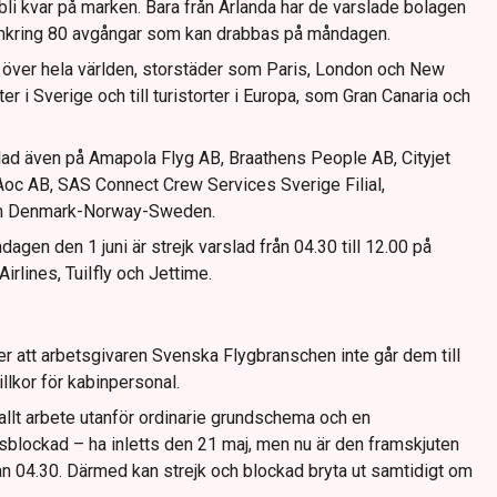
li kvar på marken. Bara från Arlanda har de varslade bolagen
mkring 80 avgångar som kan drabbas på måndagen.
 över hela världen, storstäder som Paris, London och New
er i Sverige och till turistorter i Europa, som Gran Canaria och
lad även på Amapola Flyg AB, Braathens People AB, Cityjet
oc AB, SAS Connect Crew Services Sverige Filial,
em Denmark-Norway-Sweden.
gen den 1 juni är strejk varslad från 04.30 till 12.00 på
irlines, TuiIfly och Jettime.
r att arbetsgivaren Svenska Flygbranschen inte går dem till
llkor för kabinpersonal.
allt arbete utanför ordinarie grundschema och en
sblockad – ha inletts den 21 maj, men nu är den framskjuten
an 04.30. Därmed kan strejk och blockad bryta ut samtidigt om