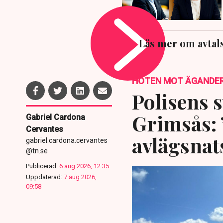
Läs mer om avtal
HOTEN MOT ÄGANDE
Polisens s
Grimsås: 
Gabriel Cardona
Cervantes
avlägsnat
gabriel.cardona.cervantes
@tn.se
Publicerad:
6 aug 2026, 12:35
Uppdaterad:
7 aug 2026,
09:58