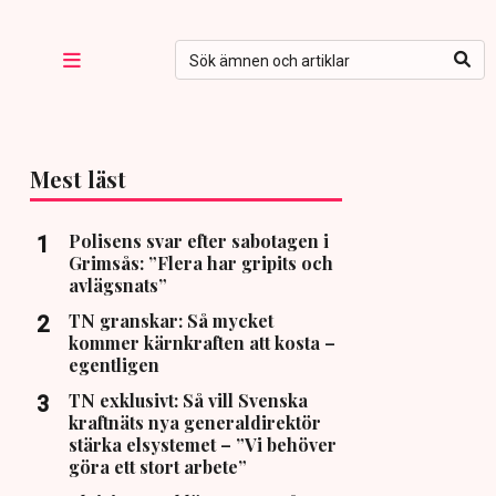
Mest läst
Polisens svar efter sabotagen i
Grimsås: ”Flera har gripits och
avlägsnats”
TN granskar: Så mycket
kommer kärnkraften att kosta –
egentligen
TN exklusivt: Så vill Svenska
kraftnäts nya generaldirektör
stärka elsystemet – ”Vi behöver
göra ett stort arbete”