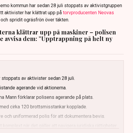
anemo kommun har sedan 28 juli stoppats av aktivistgruppen
tt aktivister har klättrat upp på
torvproducenten Neovas
n och spridit ogräsfrön över täkten.
sterna klättrar upp på maskiner – polisen
te avvisa dem: ”Upptrappning på helt ny
g
 stoppats av aktivister sedan 28 juli.
ristande agerande vid aktionerna.
a Mann förklarar polisens agerande på plats.
med cirka 120 brottsmisstankar kopplade.
e och uniformerad polis för att dokumentera bevis.
 komplext när det gäller att navigera juridiska rättigheter