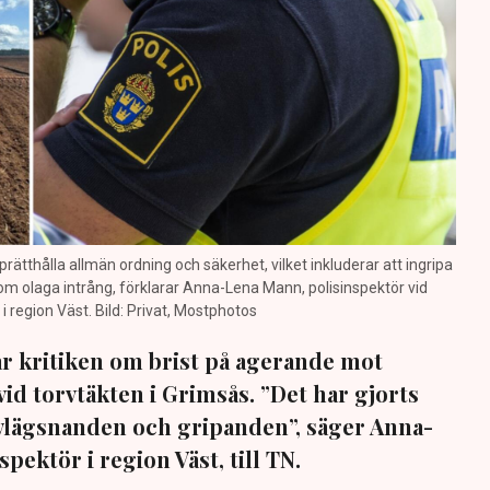
prätthålla allmän ordning och säkerhet, vilket inkluderar att ingripa
m olaga intrång, förklarar Anna-Lena Mann, polisinspektör vid
region Väst. Bild: Privat, Mostphotos
sar kritiken om brist på agerande mot
vid torvtäkten i Grimsås. ”Det har gjorts
avlägsnanden och gripanden”, säger Anna-
pektör i region Väst, till TN.