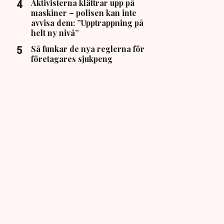
Aktivisterna klättrar upp på
maskiner – polisen kan inte
avvisa dem: ”Upptrappning på
helt ny nivå”
Så funkar de nya reglerna för
företagares sjukpeng