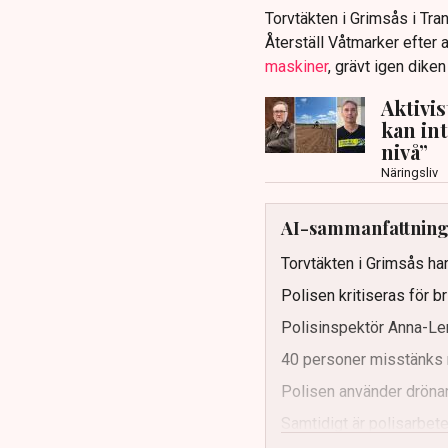
Torvtäkten i Grimsås i Tr
Återställ Våtmarker efter a
maskiner
, grävt igen dike
Aktivi
kan in
nivå”
Näringsliv
AI-sammanfattnin
Torvtäkten i Grimsås har
Polisen kritiseras för b
Polisinspektör Anna-Len
40 personer misstänks 
Polisen använder drönar
Samtidigt är polisarbetet
och gränser.