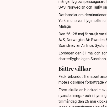
många flyg och passagerare b
SAS, Norwegian och Tuifly o
Det handlar om destinationer
York, men även flyg mellan ort
Malaga.
Den 26–28 maj är strejk vars
A/S, Norwegian Air Sweden A
Scandinavian Airlines Syst
Lördagen den 31 maj och sönda
charterflygbolagen Sunclass A
Bättre villkor
Fackförbundet Transport anse
mötes gällande förbättrade vi
Först skulle en blockad – av 
nyanställnings- och inhyrning
till måndag den 26 maj klock