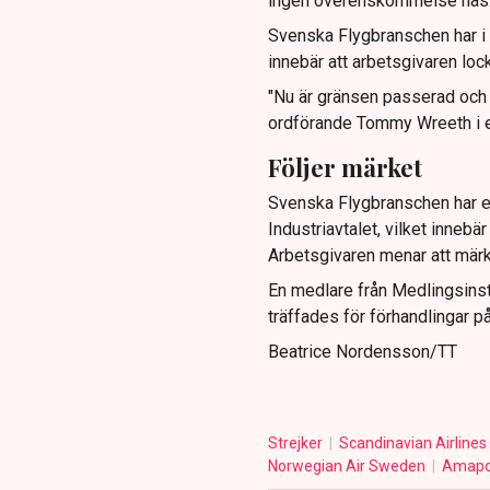
ingen överenskommelse nås
Svenska Flygbranschen har i 
innebär att arbetsgivaren lock
"Nu är gränsen passerad och
ordförande Tommy Wreeth i e
Följer märket
Svenska Flygbranschen har erb
Industriavtalet, vilket inneb
Arbetsgivaren menar att märk
En medlare från Medlingsinsti
träffades för förhandlingar 
Beatrice Nordensson/TT
Strejker
Scandinavian Airlines
Norwegian Air Sweden
Amapo