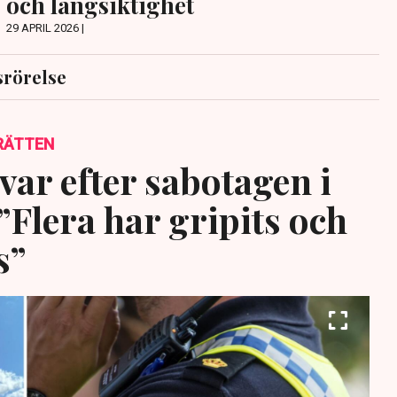
och långsiktighet
29 APRIL 2026 |
srörelse
RÄTTEN
var efter sabotagen i
”Flera har gripits och
s”