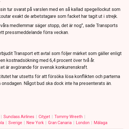
.
sin tur svarat på varslen med en så kallad spegellockut som
outar exakt de arbetstagare som facket har tagit ut i strejk.
 våra medlemmar säger stopp, det är nog", sade Transports
tt pressmeddelande förra veckan.
judit Transport ett avtal som följer märket som gäller enligt
är en kostnadsökning med 6,4 procent över två år.
et är avgörande för svensk konkurrenskraft.
tutet har utsetts för att försöka lösa konflikten och parterna
på onsdagen. Något bud ska dock inte ha presenterats än.
Sunclass Airlines
Cityjet
Tommy Wreeth
la
Sverige
New York
Gran Canaria
London
Málaga