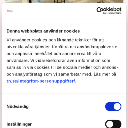
Fortsatta förhandlingar i
flygkonflikten
Denna webbplats använder cookies
Det är fortfarande risk för en större flygstrejk på
Vi använder cookies och liknande tekniker för att
måndag.
utveckla våra tjänster, förbättra din användarupplevelse
och anpassa innehållet och annonserna till våra
1 year ago |
Av: TT
användare. Vi vidarebefordrar även information som
samlas in via cookies till de sociala medier och annons-
och analysföretag som vi samarbetar med. Läs mer på
tn.se/integritet-personuppgifter/
.
Samtyckesval
Nödvändig
Inställningar