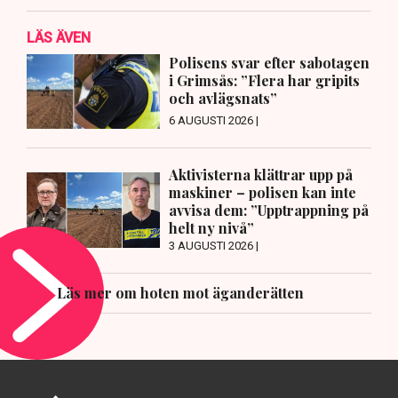
LÄS ÄVEN
Polisens svar efter sabotagen
i Grimsås: ”Flera har gripits
och avlägsnats”
6 AUGUSTI 2026 |
Aktivisterna klättrar upp på
maskiner – polisen kan inte
avvisa dem: ”Upptrappning på
helt ny nivå”
3 AUGUSTI 2026 |
Läs mer om hoten mot äganderätten