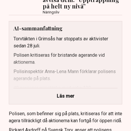
på helt ny nivå”
Näringsliv
AI-sammanfattning
Torvtäkten i Grimsås har stoppats av aktivister
sedan 28 juli.
Polisen kritiseras för bristande agerande vid
aktionerna.
Polisinspektör Anna-Lena Mann förklarar polisens
agerande på plats.
40 personer misstänks med cirka 120
brottsmisstankar kopplade.
Läs mer
Polisen använder drönare och uniformerad polis
för att dokumentera bevis.
Polisen, som befinner sig på plats, kritiseras för att inte
agera tillräckligt då aktionerna kan fortgå för öppen ridå.
Samtidigt är polisarbetet komplext när det gäller
att navigera juridiska rättigheter och gränser.
Rickard Axdorff på Svensk Torv, anser att polisens