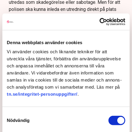
utredas som skadegörelse eller sabotage. Men för att
polisen ska kunna inleda en utredning direkt på plats
krävs att brottet pågår eller nyss har avslutats, samt
konkreta bevis eller utpekade misstänkta.
– Anmälningar om till exempel fröspridningen är
upptagna och kommer att utredas och lagföras, en del i
Denna webbplats använder cookies
efterhand. Det är bland annat anledningen till att vi nu
Vi använder cookies och liknande tekniker för att
även använder drönare för att dokumentera och säkra
utveckla våra tjänster, förbättra din användarupplevelse
bevis, säger Anna-Lena Mann.
och anpassa innehållet och annonserna till våra
användare. Vi vidarebefordrar även information som
samlas in via cookies till de sociala medier och annons-
Myndigheter
Gripanden
Tranemo kommun
Polisen
och analysföretag som vi samarbetar med. Läs mer på
Svensk Torv : en naturlig råvara
Allemansrätten
Brott
tn.se/integritet-personuppgifter/
.
Tove Lifvendahl
Neova
Återställ Våtmarker
Drönare
Utredningar
Skadegörelse
Grimsås
Samtyckesval
Nödvändig