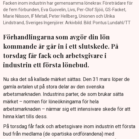
Facken inom industrin har gemensamma lönekrav. Företrädare för
de fem förbunden, Eva Guovelin, Livs, Per-Olof Sjöö, GS-Facket,
Marie Nilsson, IF Metall, Peter Hellberg, Unionen och Ulrika
Lindstrand, Sveriges Ingenjörer. Arkivbild. Bild: Pontus Lundahl/TT
Förhandlingarna som avgör din lön
kommande år går in i ett slutskede. På
torsdag får fack och arbetsgivare i
industrin ett första lönebud.
Nu ska det så kallade märket sättas. Den 31 mars löper de
gamla avtalen ut på stora delar av den svenska
arbetsmarknaden. Industrins parter, de som brukar sätta
märket – normen för löneökningarna för hela
arbetsmarknaden – närmar sig ett intensivare skede för att
hinna klart tills dess.
På torsdag får fack och arbetsgivare inom industrin ett första
bud från medlarna (de opartiska ordförandena) med