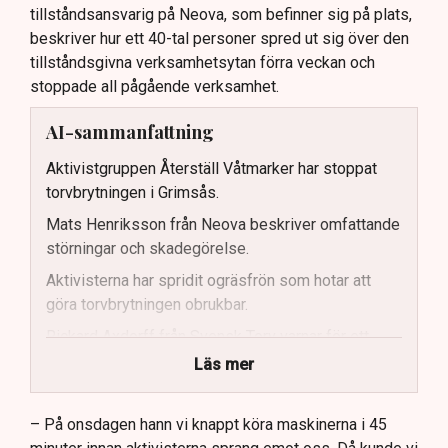
tillståndsansvarig på Neova, som befinner sig på plats,
beskriver hur ett 40-tal personer spred ut sig över den
tillståndsgivna verksamhetsytan förra veckan och
stoppade all pågående verksamhet.
AI-sammanfattning
Aktivistgruppen Återställ Våtmarker har stoppat
torvbrytningen i Grimsås.
Mats Henriksson från Neova beskriver omfattande
störningar och skadegörelse.
Aktivisterna har spridit ogräsfrön som hotar att
göra torvbrytningen obrukbar.
Rickard Axdorff från Svensk Torv varnar för ett
stort ekonomiskt sabotage.
Läs mer
Dialogpolisen på plats står maktlös inför
aktivisternas handlingar.
– På onsdagen hann vi knappt köra maskinerna i 45