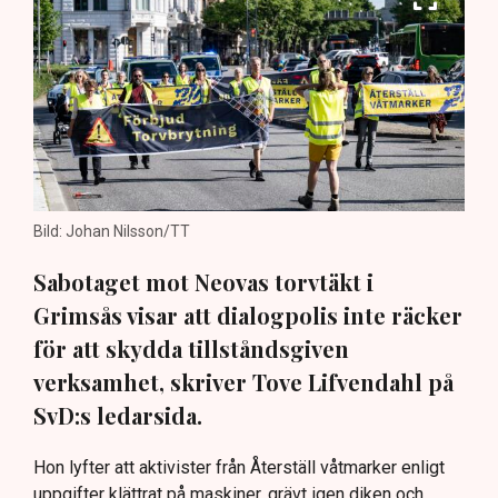
Bild: Johan Nilsson/TT
Sabotaget mot Neovas torvtäkt i
Grimsås visar att dialogpolis inte räcker
för att skydda tillståndsgiven
verksamhet, skriver Tove Lifvendahl på
SvD:s ledarsida.
Hon lyfter att aktivister från Återställ våtmarker enligt
uppgifter klättrat på maskiner, grävt igen diken och