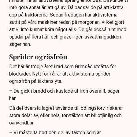
minuter innan aktivisterna sprang emot oss. Då kunde vi
Frågor kvarstår om finansiering av illegal aktivism.
inte göra annat än att gå av. Då passar de på att klättra
upp på traktorerna. Sedan fredagen har aktivisterna
suttit på våra maskiner redan på morgonen, vilket gjort
att vi inte kunnat köra något alls. De går också runt med
spadar på flera håll och gräver igen avvattningsdiken,
säger han.
Sprider ogräsfrön
Det här är tredje året i rad som Grimsås utsätts för
blockader. Nytt för i år är att aktivisterna sprider
ogräsfrön på täktens yta.
– De gick i bredd och kastade ut frön överallt, säger
han.
Då det översta lagret används till odlingstorv, riskerar
stora delar av, eller hela, torvtäkten att bli otjänlig och
oanvändbar.
– Vi måste ta bort den del av täkten som är