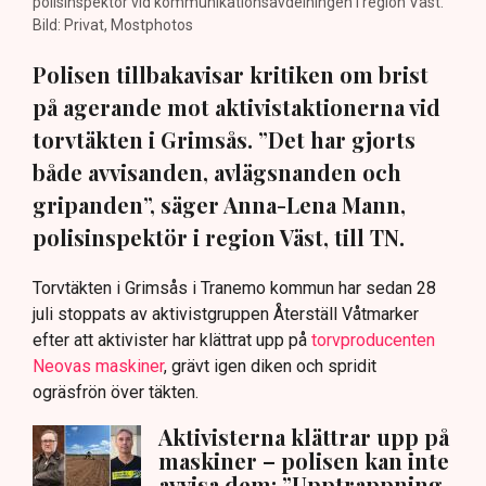
polisinspektör vid kommunikationsavdelningen i region Väst.
Bild: Privat, Mostphotos
Polisen tillbakavisar kritiken om brist
på agerande mot aktivistaktionerna vid
torvtäkten i Grimsås. ”Det har gjorts
både avvisanden, avlägsnanden och
gripanden”, säger Anna-Lena Mann,
polisinspektör i region Väst, till TN.
Torvtäkten i Grimsås i Tranemo kommun har sedan 28
juli stoppats av aktivistgruppen Återställ Våtmarker
efter att aktivister har klättrat upp på
torvproducenten
Neovas maskiner
, grävt igen diken och spridit
ogräsfrön över täkten.
Aktivisterna klättrar upp på
maskiner – polisen kan inte
avvisa dem: ”Upptrappning