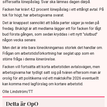
siffersatta lönepåslag. Svar ska lämnas dagen därpå.
Facken har krävt 4,2 procent lönepåslag i ett ettårigt avtal. På
tok för högt, har arbetsgivarna svarat.
Det är knappast sannolikt att båda parter säger ja redan på
fredag. Brukligt är att medlarna lägger ett för facken för lågt
bud första gången, som sedan kryddas i ett nytt "slutbud"
någon vecka senare.
Men det är inte bara löneökningarnas storlek det handlar om.
Frågan om arbetstidsförkortning har seglat upp som en
större fråga i denna lönerörelse.
Facken vill fortsätta att korta arbetstiden avtalsvägen, men
arbetsgivarna har tydligt satt sig på tvären eftersom man är
orolig för att politikerna vid ett maktskifte 2026 eventuellt
kan komma med lagförslag om kortare arbetstid.
Olle Lindström/TT
Detta är OpO