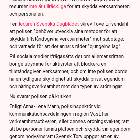
resurser
inte är tillräckliga
för att skydda verksamheten
och personalen.
I en
ledare i Svenska Dagbladet
skrev Tove Lifvendahl
att polisen ”behöver utveckla sina metoder för att
skydda tillståndsgivna verksamheter” mot sabotage,
och varnade för att det annars råder ”djungelns lag”.
På sociala medier ifrågasätts det om allemansrätten
bör ge utrymme för aktivister att blockera en
tillståndsgiven verksamhet, och om inte polisen borde
ha en tydligare skyldighet att skydda privat egendom
och näringsverksamhet mot den typen av störningar.
Nu svarar polisen på kritiken.
Enligt Anna-Lena Mann, polisinspektör vid
kommunikationsavdelningen i region Väst, har
verksamhetsutövaren, eller dennes ordningsvakter, rätt
att be personer lämna platsen och skydda sin egendom
genom nödvärnsrätt (Svensk Torv uppger att en av