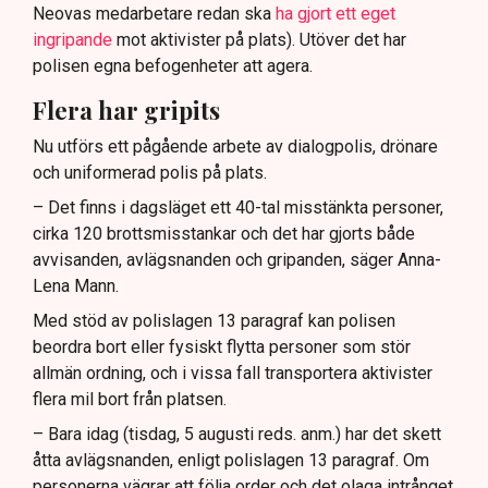
Neovas medarbetare redan ska
ha gjort ett eget
ingripande
mot aktivister på plats). Utöver det har
polisen egna befogenheter att agera.
Flera har gripits
Nu utförs ett pågående arbete av dialogpolis, drönare
och uniformerad polis på plats.
– Det finns i dagsläget ett 40-tal misstänkta personer,
cirka 120 brottsmisstankar och det har gjorts både
avvisanden, avlägsnanden och gripanden, säger Anna-
Lena Mann.
Med stöd av polislagen 13 paragraf kan polisen
beordra bort eller fysiskt flytta personer som stör
allmän ordning, och i vissa fall transportera aktivister
flera mil bort från platsen.
– Bara idag (tisdag, 5 augusti reds. anm.) har det skett
åtta avlägsnanden, enligt polislagen 13 paragraf. Om
personerna vägrar att följa order och det olaga intrånget