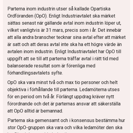
Parterna inom industrin utser så kallade Opartiska
Ordföranden (OpO). Enligt Industriavtalet ska märket
sättas senast när gällande avtal inom industrin löper ut,
vilket vanligtvis är 31 mars, precis som i år. Det innebär
att alla andra branscher tecknar sina avtal efter att märket
är satt och att deras avtal inte ska ha ett högre värde än
avtalen inom industrin. Enligt Industriavtalet har OpO till
uppgift att se till att parterna träffar avtal i rätt tid med
balanserade resultat som är förenliga med
förhandlingsavtalets syfte.
OpO ska vara minst två och max tio personer och helt
objektiva i förhållande till parterna. Ledamöterna utses
för en period om två år. Förlängt uppdrag kräver nytt
förordnande och det är parternas ansvar att säkerställa
att OpO alltid är bemannad.
Parterna ska gemensamt och i konsensus bestämma hur
stor OpO-gruppen ska vara och vilka ledamöter den ska