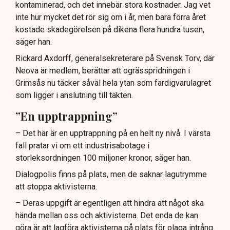
kontaminerad, och det innebär stora kostnader. Jag vet
inte hur mycket det rör sig om i år, men bara förra året
kostade skadegörelsen på dikena flera hundra tusen,
säger han.
Rickard Axdorff, generalsekreterare på Svensk Torv, där
Neova är medlem, berättar att ogrässpridningen i
Grimsås nu täcker såväl hela ytan som färdigvarulagret
som ligger i anslutning till täkten.
”En upptrappning”
– Det här är en upptrappning på en helt ny nivå. I värsta
fall pratar vi om ett industrisabotage i
storleksordningen 100 miljoner kronor, säger han.
Dialogpolis finns på plats, men de saknar lagutrymme
att stoppa aktivisterna.
– Deras uppgift är egentligen att hindra att något ska
hända mellan oss och aktivisterna. Det enda de kan
göra är att lagföra aktivisterna på plats för olaga intrång.