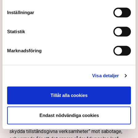
sedan 28 juli.
Inställningar
Polisen kritiseras för bristande agerande vid
aktionerna.
Polisinspektör Anna-Lena Mann förklarar polisens
Statistik
agerande på plats.
40 personer misstänks med cirka 120
Marknadsföring
brottsmisstankar kopplade.
Läs mer
Polisen använder drönare och uniformerad polis
för att dokumentera bevis.
Polisen, som befinner sig på plats, kritiseras för att inte
Visa detaljer
agera tillräckligt då aktionerna kan fortgå för öppen ridå.
Samtidigt är polisarbetet komplext när det gäller
att navigera juridiska rättigheter och gränser.
Rickard Axdorff på Svensk Torv, anser att polisens
Tillåt alla cookies
resurser
inte är tillräckliga
för att skydda verksamheten
och personalen.
Endast nödvändiga cookies
I en
ledare i Svenska Dagbladet
skrev Tove Lifvendahl
att polisen ”behöver utveckla sina metoder för att
skydda tillståndsgivna verksamheter” mot sabotage,