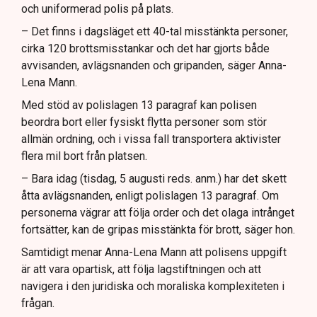
och uniformerad polis på plats.
– Det finns i dagsläget ett 40-tal misstänkta personer,
cirka 120 brottsmisstankar och det har gjorts både
avvisanden, avlägsnanden och gripanden, säger Anna-
Lena Mann.
Med stöd av polislagen 13 paragraf kan polisen
beordra bort eller fysiskt flytta personer som stör
allmän ordning, och i vissa fall transportera aktivister
flera mil bort från platsen.
– Bara idag (tisdag, 5 augusti reds. anm.) har det skett
åtta avlägsnanden, enligt polislagen 13 paragraf. Om
personerna vägrar att följa order och det olaga intrånget
fortsätter, kan de gripas misstänkta för brott, säger hon.
Samtidigt menar Anna-Lena Mann att polisens uppgift
är att vara opartisk, att följa lagstiftningen och att
navigera i den juridiska och moraliska komplexiteten i
frågan.