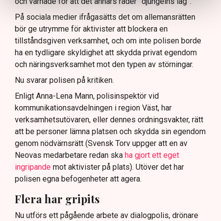
och varnade för att det annars råder ”djungelns lag”.
På sociala medier ifrågasätts det om allemansrätten
bör ge utrymme för aktivister att blockera en
tillståndsgiven verksamhet, och om inte polisen borde
ha en tydligare skyldighet att skydda privat egendom
och näringsverksamhet mot den typen av störningar.
Nu svarar polisen på kritiken.
Enligt Anna-Lena Mann, polisinspektör vid
kommunikationsavdelningen i region Väst, har
verksamhetsutövaren, eller dennes ordningsvakter, rätt
att be personer lämna platsen och skydda sin egendom
genom nödvärnsrätt (Svensk Torv uppger att en av
Neovas medarbetare redan ska
ha gjort ett eget
ingripande
mot aktivister på plats). Utöver det har
polisen egna befogenheter att agera.
Flera har gripits
Nu utförs ett pågående arbete av dialogpolis, drönare