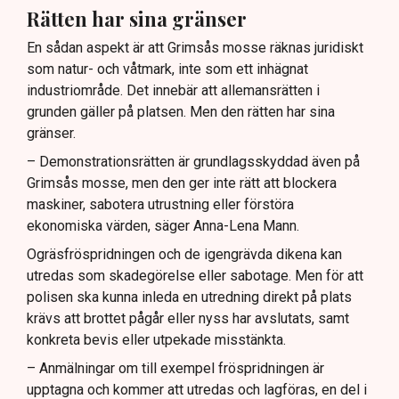
Rätten har sina gränser
En sådan aspekt är att Grimsås mosse räknas juridiskt
som natur- och våtmark, inte som ett inhägnat
industriområde. Det innebär att allemansrätten i
grunden gäller på platsen. Men den rätten har sina
gränser.
– Demonstrationsrätten är grundlagsskyddad även på
Grimsås mosse, men den ger inte rätt att blockera
maskiner, sabotera utrustning eller förstöra
ekonomiska värden, säger Anna-Lena Mann.
Ogräsfröspridningen och de igengrävda dikena kan
utredas som skadegörelse eller sabotage. Men för att
polisen ska kunna inleda en utredning direkt på plats
krävs att brottet pågår eller nyss har avslutats, samt
konkreta bevis eller utpekade misstänkta.
– Anmälningar om till exempel fröspridningen är
upptagna och kommer att utredas och lagföras, en del i