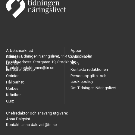
Arbetsmarknad
Appar
Adress: Tidningen Näringslivet, 114 82 Stockholm
Näringsliv
Nyhetsbrev
Besöksadress: Storgatan 19, Stockholm
Ekonomi
Arkiv
Kontakt: redaktionen@tn.se
Entreprenörskap
Kontakta redaktionen
Opinion
Personuppgifts- och
cookiepolicy
Hållbarhet
Om Tidningen Näringslivet
Utrikes
Krönikor
Quiz
Chefredaktör och ansvarig utgivare:
Anna Dalqvist
Kontakt: anna.dalqvist@tn.se