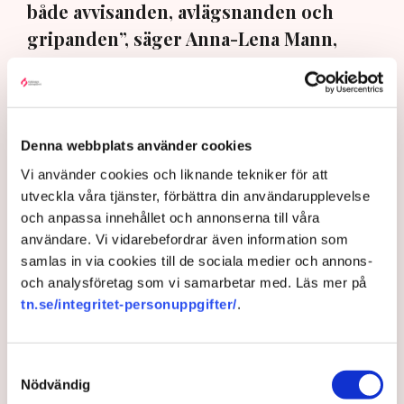
både avvisanden, avlägsnanden och
gripanden”, säger Anna-Lena Mann,
polisinspektör i region Väst, till TN.
Torvtäkten i Grimsås i Tranemo kommun har sedan 28
juli stoppats av aktivistgruppen Återställ Våtmarker
Denna webbplats använder cookies
efter att aktivister har klättrat upp på
torvproducenten
Neovas maskiner
, grävt igen diken och spridit
Vi använder cookies och liknande tekniker för att
ogräsfrön över täkten.
utveckla våra tjänster, förbättra din användarupplevelse
och anpassa innehållet och annonserna till våra
Aktivisterna klättrar upp på
användare. Vi vidarebefordrar även information som
maskiner – polisen kan inte
samlas in via cookies till de sociala medier och annons-
avvisa dem: ”Upptrappning
och analysföretag som vi samarbetar med. Läs mer på
på helt ny nivå”
tn.se/integritet-personuppgifter/
.
Näringsliv
AI-sammanfattning
Samtyckesval
Nödvändig
Torvtäkten i Grimsås har stoppats av aktivister