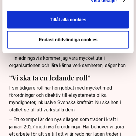
Visa detaljer
transmissionsnätet i Sverige.
Med andra ord ett mycket brett och viktigt ansvar. Och
Tillåt alla cookies
det finns mycket att göra, menar Maja Lundbäck.
– Driften och att förbereda sig för vintern är ju förstås
Endast nödvändiga cookies
alltid en prioriterad fråga. Det kan ju komma att bli olika
scenarier beroende på hur omvärldsläget utvecklar sig.
– Inledningsvis kommer jag vara mycket ute i
organisationen och lära känna verksamheten, säger hon.
”Vi ska ta en ledande roll”
I sin tidigare roll har hon jobbat med mycket med
förordningar och direktiv till elsystemets olika
myndigheter, inklusive Svenska kraftnät. Nu ska hon i
stället se till att verkställa dem.
– Ett exempel är den nya ellagen som träder i kraft i
januari 2027 med nya förordningar. Här behöver vi göra
ett arbete för att se till att vi är redo när lagen träder i