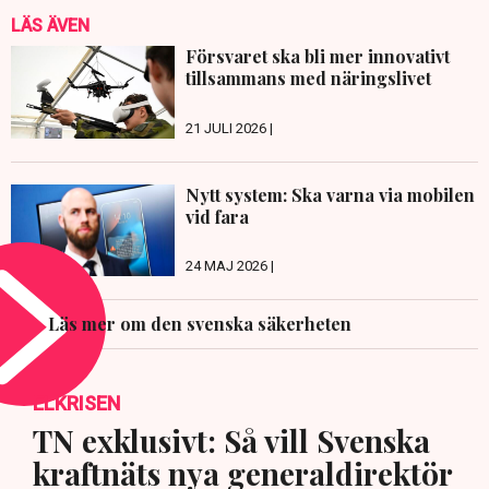
LÄS ÄVEN
Försvaret ska bli mer innovativt
tillsammans med näringslivet
21 JULI 2026 |
Nytt system: Ska varna via mobilen
vid fara
24 MAJ 2026 |
Läs mer om den svenska säkerheten
ELKRISEN
TN exklusivt: Så vill Svenska
kraftnäts nya generaldirektör