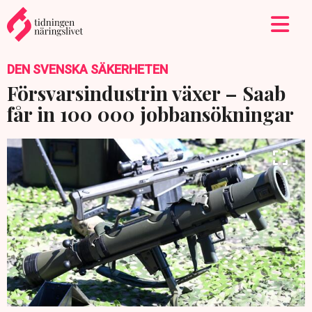
DEN SVENSKA SÄKERHETEN
Försvarsindustrin växer – Saab
får in 100 000 jobbansökningar