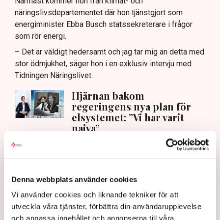
Närmast kommer hon från klimat- och
näringslivsdepartementet där hon tjänstgjort som
energiminister Ebba Busch statssekreterare i frågor
som rör energi.
– Det är väldigt hedersamt och jag tar mig an detta med
stor ödmjukhet, säger hon i en exklusiv intervju med
Tidningen Näringslivet.
Hjärnan bakom
regeringens nya plan för
elsystemet: ”Vi har varit
naiva”
Näringsliv
Vad kan Svenska kraftnät göra för att skapa
förutsättningar för näringslivet?
Denna webbplats använder cookies
– Det är väldigt viktigt att tydliggöra hur vi kan
Vi använder cookies och liknande tekniker för att
expandera och möta industrins behov av el. Jag ser det
utveckla våra tjänster, förbättra din användarupplevelse
som en grundläggande förutsättning för vår
och anpassa innehållet och annonserna till våra