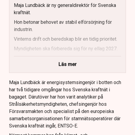
Maja Lundbäck är ny generaldirektör för Svenska
kraftnät.
Hon betonar behovet av stabil elförsörjning för
industrin.
Vinterns drift och beredskap blir en tidig prioritet.
Myndigheten ska förbereda sig för ny ellag 2027.
Maja Lundbäck vill se en mer proaktiv
Läs mer
systemoperatör.
Nya utlandsförbindelser ska analyseras noggrant.
Maja Lundbäck är energisystemsingenjör i botten och
har två tidigare omgångar hos Svenska kraftnät i
bagaget. Därutöver har hon varit analytiker på
Strålsäkerhetsmyndigheten, chefsingenjör hos
Försvarsmakten och specialist på den europeiska
samarbetsorganisationen för stamnätsoperatörer där
Svenska kraftnät ingår, ENTSO-E.