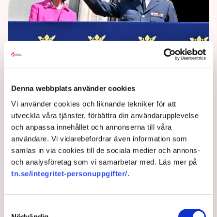
Kungen skänker näringslivets
Denna webbplats använder cookies
gåva till Ungt ledarskap
Vi använder cookies och liknande tekniker för att
utveckla våra tjänster, förbättra din användarupplevelse
Näringslivet samlar in pengar för att hylla konungens
och anpassa innehållet och annonserna till våra
50 år på tronen. Gåvan överlämnas, på kungens egen
användare. Vi vidarebefordrar även information som
önskan, till hans stiftelse Ungt ledarskap, skriver Di.
samlas in via cookies till de sociala medier och annons-
och analysföretag som vi samarbetar med. Läs mer på
2 years ago |
Av: Redaktionen
tn.se/integritet-personuppgifter/
.
Samtyckesval
Nödvändig