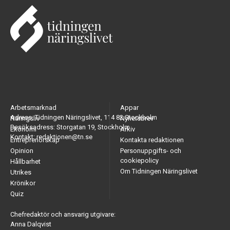
Arbetsmarknad
Appar
Adress: Tidningen Näringslivet, 114 82 Stockholm
Näringsliv
Nyhetsbrev
Besöksadress: Storgatan 19, Stockholm
Ekonomi
Arkiv
Kontakt: redaktionen@tn.se
Entreprenörskap
Kontakta redaktionen
Opinion
Personuppgifts- och
cookiepolicy
Hållbarhet
Om Tidningen Näringslivet
Utrikes
Krönikor
Quiz
Chefredaktör och ansvarig utgivare:
Anna Dalqvist