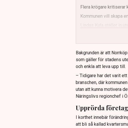
Flera krögare kritisera
Kommunen vill skapa enh
Lindas Kula ställer in 
Bakgrunden är att Norrköp
som gäller för stadens ute
och enkla att leva upp till.
– Tidigare har det varit e
branschen, där kommunen ti
utan att kunna motivera de
Näringslivs regionchef i Ö
Upprörda företa
I korthet innebär förändrin
att bli så kallad kvartersm