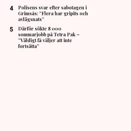
Polisens svar efter sabotagen i
Grimsås: ”Flera har gripits och
avlägsnats”
Därför sökte 8 000
sommarjobb på Tetra Pak –
”Väldigt få väljer att inte
fortsätta”