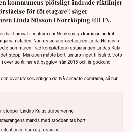
 Men kommunens plötsligt ändrade riktlinjer
förståelse för företagare”, säger
ren Linda Nilsson i Norrköping till TN.
Den har hamnat i centrum när Norrköpings kommun ändrat
ingarna i staden. När restaurangföretagaren Linda Nilsson i
redje sommaren i rad komplettera restaurangen Lindas Kula
det stopp: Markisen måste bort, annars inget tillstånd, trots
s i över tio år, har ett bygglov från 2015 och är godkänd
t den över uteserveringen de två senaste somrarna, så hur
?
er stoppar Lindas Kulas uteservering.
staurangens markis med stödben tas bort.
 situationen som utpressning.