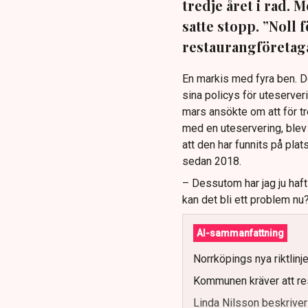
tredje året i rad.
satte stopp. ”Noll 
restaurangföretaga
En markis med fyra ben. 
sina policys för uteserver
mars ansökte om att för t
med en uteservering, blev 
att den har funnits på plat
sedan 2018.
– Dessutom har jag ju haf
kan det bli ett problem nu
AI-sammanfattning
Norrköpings nya riktlinj
Kommunen kräver att re
Linda Nilsson beskriver