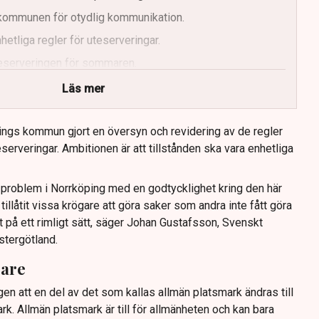
r kommunen för otydlig kommunikation.
etliga regler för uteserveringar.
uteserveringen för sommaren.
Läs mer
ings kommun gjort en översyn och revidering av de regler
serveringar. Ambitionen är att tillstånden ska vara enhetliga
tt problem i Norrköping med en godtycklighet kring den här
llåtit vissa krögare att göra saker som andra inte fått göra
t på ett rimligt sätt, säger Johan Gustafsson, Svenskt
stergötland.
gare
gen att en del av det som kallas allmän platsmark ändras till
ark. Allmän platsmark är till för allmänheten och kan bara