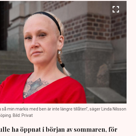
nu så min markis med ben är inte längre tillåten”, säger Linda Nilsson
öping. Bild: Privat
lle ha öppnat i början av sommaren, för