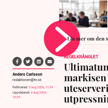
Läs mer om den 
REGELKRÅNGLET
Ultimatum
markisen 
Anders Carlsson
redaktionen@tn.se
uteserver
Publicerad:
5 aug 2026, 11:24
Uppdaterad:
6 aug 2026,
utpressni
10:29