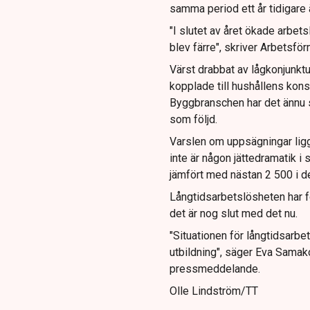
samma period ett år tidigare ä
"I slutet av året ökade arbet
blev färre", skriver Arbetsf
Värst drabbat av lågkonjunkt
kopplade till hushållens kons
Byggbranschen har det ännu sv
som följd.
Varslen om uppsägningar ligg
inte är någon jättedramatik i
jämfört med nästan 2 500 i d
Långtidsarbetslösheten har fo
det är nog slut med det nu.
"Situationen för långtidsarbe
utbildning", säger Eva Samako
pressmeddelande.
Olle Lindström/TT