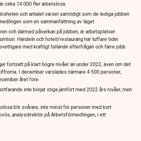
r cirka 14 000 fler arbetslösa.
slösheten och antalet varsel samtidigt som de lediga jobben
örmedlingen som en sammanfattning av läget.
uren och därmed påverkan på jobben, är arbetsplatser
umtion. Handeln och hotell/restaurang har tuffare tider.
ettigare med kraftigt fallande efterfrågan och färre jobb
er fortsatt på klart högre nivåer än under 2022, även om det
 siffrorna. I december varslades närmare 4 500 personer,
ecember året före.
rtfarande inte börjat stiga jämfört med 2022 års nivåer, men
tslösa blir svårare, inte minst för personer med kort
vlis, analysdirektör på Arbetsförmedlingen, i ett