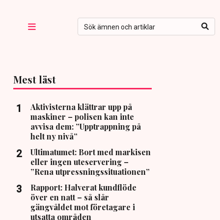
Mest läst
Aktivisterna klättrar upp på
maskiner – polisen kan inte
avvisa dem: ”Upptrappning på
helt ny nivå”
Ultimatumet: Bort med markisen
eller ingen uteservering –
”Rena utpressningssituationen”
Rapport: Halverat kundflöde
över en natt – så slår
gängvåldet mot företagare i
utsatta områden