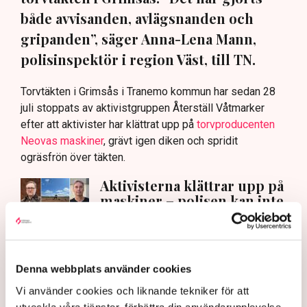
både avvisanden, avlägsnanden och
gripanden”, säger Anna-Lena Mann,
polisinspektör i region Väst, till TN.
Torvtäkten i Grimsås i Tranemo kommun har sedan 28
juli stoppats av aktivistgruppen Återställ Våtmarker
efter att aktivister har klättrat upp på
torvproducenten
Neovas maskiner
, grävt igen diken och spridit
ogräsfrön över täkten.
Aktivisterna klättrar upp på
maskiner – polisen kan inte
avvisa dem: ”Upptrappning
på helt ny nivå”
Näringsliv
Denna webbplats använder cookies
AI-sammanfattning
Vi använder cookies och liknande tekniker för att
utveckla våra tjänster, förbättra din användarupplevelse