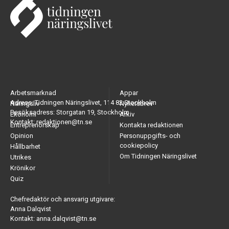
Arbetsmarknad
Appar
Adress: Tidningen Näringslivet, 114 82 Stockholm
Näringsliv
Nyhetsbrev
Besöksadress: Storgatan 19, Stockholm
Ekonomi
Arkiv
Kontakt: redaktionen@tn.se
Entreprenörskap
Kontakta redaktionen
Opinion
Personuppgifts- och
cookiepolicy
Hållbarhet
Om Tidningen Näringslivet
Utrikes
Krönikor
Quiz
Chefredaktör och ansvarig utgivare:
Anna Dalqvist
Kontakt: anna.dalqvist@tn.se