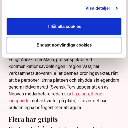
och varnade för att det annars råder ”djungelns lag”.
Visa detaljer
På sociala medier ifrågasätts det om allemansrätten
bör ge utrymme för aktivister att blockera en
Tillåt alla cookies
tillståndsgiven verksamhet, och om inte polisen borde
ha en tydligare skyldighet att skydda privat egendom
och näringsverksamhet mot den typen av störningar.
Endast nödvändiga cookies
Nu svarar polisen på kritiken.
Enligt Anna-Lena Mann, polisinspektör vid
kommunikationsavdelningen i region Väst, har
verksamhetsutövaren, eller dennes ordningsvakter, rätt
att be personer lämna platsen och skydda sin egendom
genom nödvärnsrätt (Svensk Torv uppger att en av
Neovas medarbetare redan ska
ha gjort ett eget
ingripande
mot aktivister på plats). Utöver det har
polisen egna befogenheter att agera.
Flera har gripits