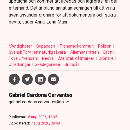
upptagna och kommer att utredas och lagföras, en del i
efterhand. Det är bland annat anledningen till att vi nu
även använder drönare för att dokumentera och säkra
bevis, säger Anna-Lena Mann.
Myndigheter
Gripanden
Tranemo kommun
Polisen
Svensk Torv : en naturlig råvara
Allemansrätten
Brott
Tove Lifvendahl
Neova
Återställ Våtmarker
Drönare
Utredningar
Skadegörelse
Grimsås
Gabriel Cardona Cervantes
gabriel.cardona.cervantes@tn.se
Publicerad:
6 aug 2026, 12:35
Uppdaterad:
7 aug 2026, 09:58