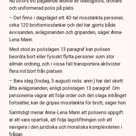
Nu utförs ett pågående arbete av dialogpolis, drönare
och uniformerad polis på plats.
– Det finns i dagsläget ett 40-tal misstänkta personer,
cirka 120 brottsmisstankar och det har gjorts både
avvisanden, avlägsnanden och gripanden, säger Anna-
Lena Mann.
Med stöd av polislagen 13 paragraf kan polisen
beordra bort eller fysiskt flytta personer som stör
allmän ordning, och i vissa fall transportera aktivister
flera mil bort från platsen.
– Bara idag (tisdag, 5 augusti reds. anm.) har det skett
åtta avlägsnanden, enligt polislagen 13 paragraf. Om
personerna vägrar att följa order och det olaga intrånget
fortsätter, kan de gripas misstänkta för brott, säger hon.
Samtidigt menar Anna-Lena Mann att polisens uppgift
är att vara opartisk, att följa lagstiftningen och att
navigera i den juridiska och moraliska komplexiteten i
frågan.