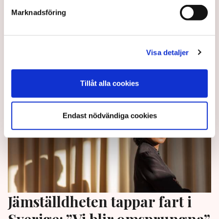
Ett viktigt steg mot ökad jämställdhet i Sverige är att
Marknadsföring
sluta ifrågasätta just kvinnors rätt att driva företag
som går med vinst, skriver krönikören Isabelle Galte
Schermer.
Visa detaljer
8 months ago |
Tillåt alla cookies
Endast nödvändiga cookies
Jämställdheten tappar fart i
Sverige: ”Vi blir omsprungna”