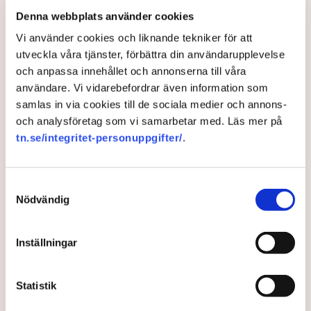
betyg?
Denna webbplats använder cookies
7 months ago |
Av: TT
Vi använder cookies och liknande tekniker för att
utveckla våra tjänster, förbättra din användarupplevelse
och anpassa innehållet och annonserna till våra
användare. Vi vidarebefordrar även information som
samlas in via cookies till de sociala medier och annons-
och analysföretag som vi samarbetar med. Läs mer på
tn.se/integritet-personuppgifter/
.
Samtyckesval
Nödvändig
”Gärna fler kvinnor som
Inställningar
driver företag, men varför
inte med vinst?”
Statistik