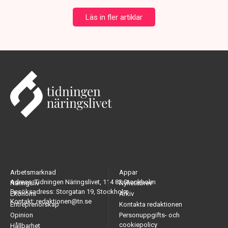
Läs in fler artiklar
Arbetsmarknad
Appar
Adress: Tidningen Näringslivet, 114 82 Stockholm
Näringsliv
Nyhetsbrev
Besöksadress: Storgatan 19, Stockholm
Ekonomi
Arkiv
Kontakt: redaktionen@tn.se
Entreprenörskap
Kontakta redaktionen
Opinion
Personuppgifts- och
cookiepolicy
Hållbarhet