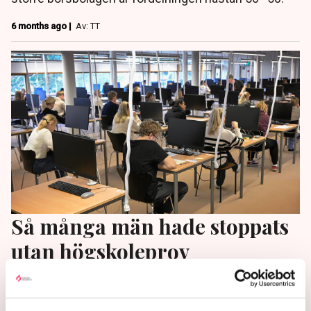
6 months ago |
Av: TT
Så många män hade stoppats
utan högskoleprov
Vad skulle hända om högskoleprovet slopades och
urvalet till populära utbildningar enbart gjordes på