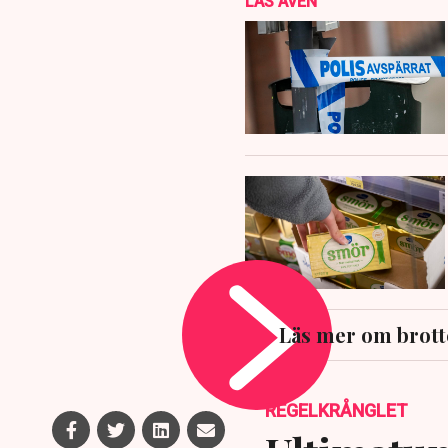
LÄS ÄVEN
Läs mer om brott
REGELKRÅNGLET