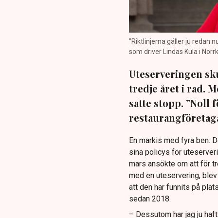
”Riktlinjerna gäller ju redan 
som driver Lindas Kula i Norrk
Uteserveringen sku
tredje året i rad.
satte stopp. ”Noll 
restaurangföretaga
En markis med fyra ben. 
sina policys för uteserver
mars ansökte om att för t
med en uteservering, blev 
att den har funnits på plat
sedan 2018.
– Dessutom har jag ju haf