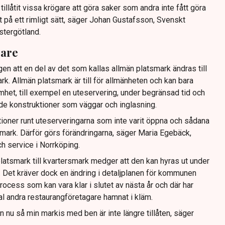
llåtit vissa krögare att göra saker som andra inte fått göra
t på ett rimligt sätt, säger Johan Gustafsson, Svenskt
stergötland.
gare
gen att en del av det som kallas allmän platsmark ändras till
ark. Allmän platsmark är till för allmänheten och kan bara
mhet, till exempel en uteservering, under begränsad tid och
ande konstruktioner som väggar och inglasning.
tioner runt uteserveringarna som inte varit öppna och sådana
ig mark. Därför görs förändringarna, säger Maria Egebäck,
h service i Norrköping.
latsmark till kvartersmark medger att den kan hyras ut under
or. Det kräver dock en ändring i detaljplanen för kommunen
rocess som kan vara klar i slutet av nästa år och där har
tal andra restaurangföretagare hamnat i kläm.
dan nu så min markis med ben är inte längre tillåten, säger