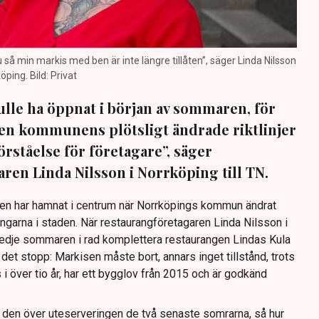
nu så min markis med ben är inte längre tillåten”, säger Linda Nilsson
öping. Bild: Privat
lle ha öppnat i början av sommaren, för
 Men kommunens plötsligt ändrade riktlinjer
förståelse för företagare”, säger
ren Linda Nilsson i Norrköping till TN.
Den har hamnat i centrum när Norrköpings kommun ändrat
ingarna i staden. När restaurangföretagaren Linda Nilsson i
redje sommaren i rad komplettera restaurangen Lindas Kula
det stopp: Markisen måste bort, annars inget tillstånd, trots
s i över tio år, har ett bygglov från 2015 och är godkänd
t den över uteserveringen de två senaste somrarna, så hur