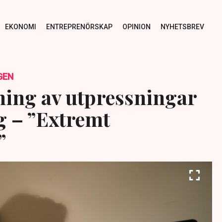
EKONOMI
ENTREPRENÖRSKAP
OPINION
NYHETSBREV
GEN
ning av utpressningar
g – ”Extremt
”