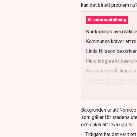
kan det bli ett problem nu
AI-sammanfattning
Norrköpings nya riktlinj
Kommunen kräver att re
Linda Nilsson beskriver
Flera krögare kritisera
Kommunen vill skapa enh
Lindas Kula ställer in 
Bakgrunden är att Norrköp
som gäller för stadens ute
och enkla att leva upp till.
– Tidigare har det varit e