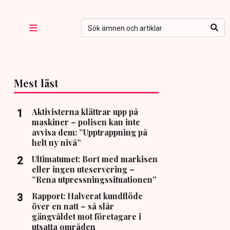
Mest läst
Aktivisterna klättrar upp på
maskiner – polisen kan inte
avvisa dem: ”Upptrappning på
helt ny nivå”
Ultimatumet: Bort med markisen
eller ingen uteservering –
”Rena utpressningssituationen”
Rapport: Halverat kundflöde
över en natt – så slår
gängvåldet mot företagare i
utsatta områden