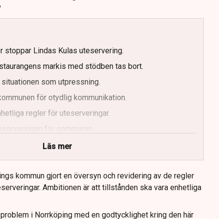
?
er stoppar Lindas Kulas uteservering.
staurangens markis med stödben tas bort.
 situationen som utpressning.
r kommunen för otydlig kommunikation.
etliga regler för uteserveringar.
uteserveringen för sommaren.
Läs mer
ings kommun gjort en översyn och revidering av de regler
serveringar. Ambitionen är att tillstånden ska vara enhetliga
tt problem i Norrköping med en godtycklighet kring den här