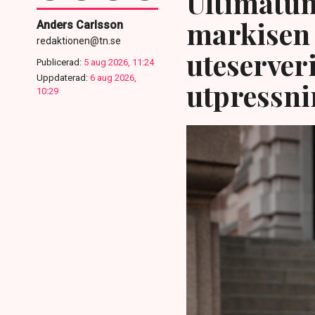
Ultimatum
markisen 
Anders Carlsson
redaktionen@tn.se
uteserver
Publicerad:
5 aug 2026, 11:24
Uppdaterad:
6 aug 2026,
utpressni
10:29