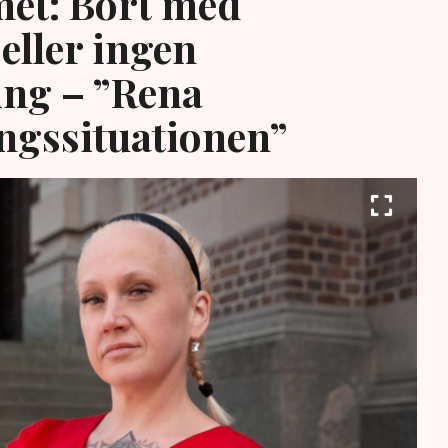
et: Bort med
eller ingen
ing – ”Rena
ngssituationen”