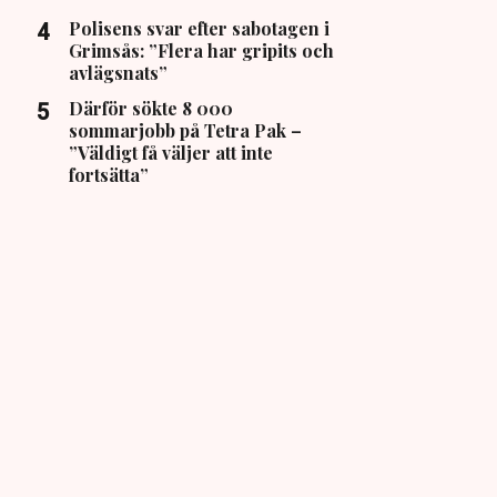
Polisens svar efter sabotagen i
Grimsås: ”Flera har gripits och
avlägsnats”
Därför sökte 8 000
sommarjobb på Tetra Pak –
”Väldigt få väljer att inte
fortsätta”