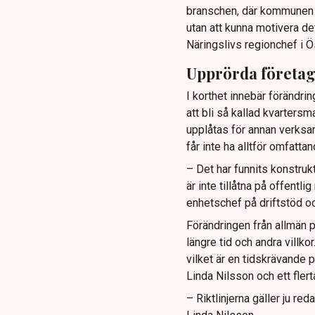
branschen, där kommunen ti
utan att kunna motivera de
Näringslivs regionchef i Ö
Upprörda företa
I korthet innebär förändrin
att bli så kallad kvartersm
upplåtas för annan verksa
får inte ha alltför omfatt
– Det har funnits konstruk
är inte tillåtna på offentl
enhetschef på driftstöd oc
Förändringen från allmän p
längre tid och andra villk
vilket är en tidskrävande p
Linda Nilsson och ett fler
– Riktlinjerna gäller ju re